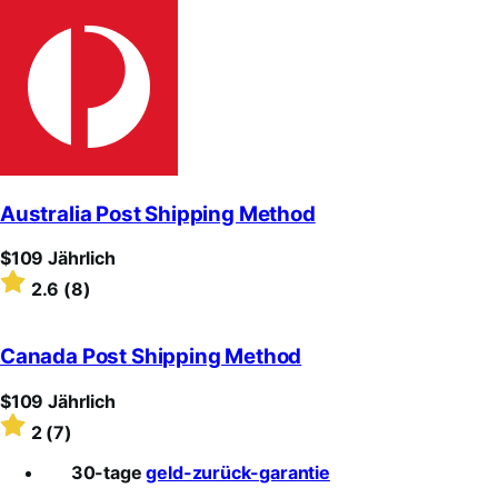
out
of
5
stars
Australia Post Shipping Method
Price
$109
Jährlich
$109
Rated
2.6
(8)
Jährlich
2.6
out
of
Canada Post Shipping Method
5
stars
Price
$109
Jährlich
$109
Rated
2
(7)
Jährlich
2
out
30-tage
geld-zurück-garantie
of