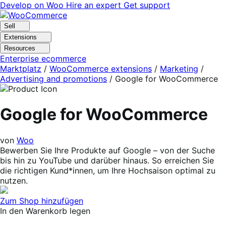
Skip
Skip
Develop on Woo
Hire an expert
Get support
to
to
navigation
content
Sell
Extensions
Resources
Enterprise ecommerce
Marktplatz
/
WooCommerce extensions
/
Marketing
/
Advertising and promotions
/
Google for WooCommerce
Google for WooCommerce
von
Woo
Bewerben Sie Ihre Produkte auf Google – von der Suche
bis hin zu YouTube und darüber hinaus. So erreichen Sie
die richtigen Kund*innen, um Ihre Hochsaison optimal zu
nutzen.
Zum Shop hinzufügen
In den Warenkorb legen