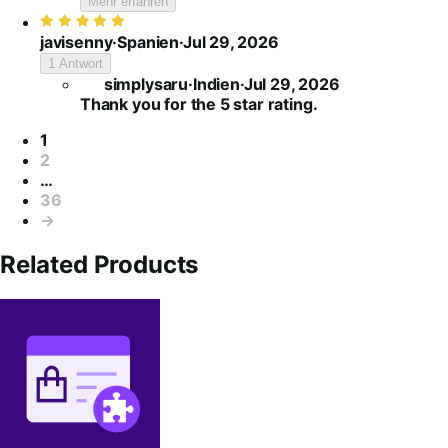
Mehr erfahren
Bewertet
mit
javisenny
·
Spanien
·
Jul 29, 2026
5
1 Antwort
von
simplysaru
·
Indien
·
Jul 29, 2026
5
Thank you for the 5 star rating.
Seitennummerierung
1
2
…
36
→
Related Products