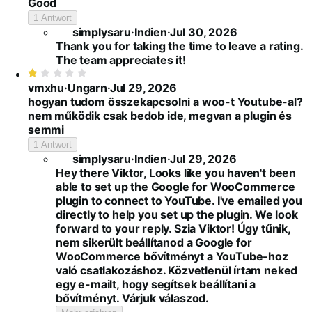
5
Good
von
1 Antwort
5
simplysaru
·
Indien
·
Jul 30, 2026
Thank you for taking the time to leave a rating.
The team appreciates it!
Bewertet
mit
vmxhu
·
Ungarn
·
Jul 29, 2026
1
hogyan tudom összekapcsolni a woo-t Youtube-al?
von
nem működik csak bedob ide, megvan a plugin és
5
semmi
1 Antwort
simplysaru
·
Indien
·
Jul 29, 2026
Hey there Viktor, Looks like you haven't been
able to set up the Google for WooCommerce
plugin to connect to YouTube. I've emailed you
directly to help you set up the plugin. We look
forward to your reply. Szia Viktor! Úgy tűnik,
nem sikerült beállítanod a Google for
WooCommerce bővítményt a YouTube-hoz
való csatlakozáshoz. Közvetlenül írtam neked
egy e-mailt, hogy segítsek beállítani a
bővítményt. Várjuk válaszod.