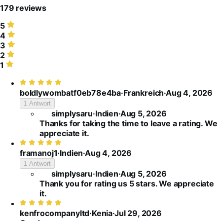
179 reviews
5
5
stars,
4
4
75%
stars,
3
3
of
8%
stars,
2
2
reviews
of
2%
stars,
1
1
reviews
of
1%
star,
Bewertet
reviews
of
13%
mit
boldlywombatf0eb78e4ba
·
Frankreich
·
Aug 4, 2026
reviews
of
5
reviews
1 Antwort
von
simplysaru
·
Indien
·
Aug 5, 2026
5
Thanks for taking the time to leave a rating. We
appreciate it.
Bewertet
mit
framanoj1
·
Indien
·
Aug 4, 2026
5
1 Antwort
von
simplysaru
·
Indien
·
Aug 5, 2026
5
Thank you for rating us 5 stars. We appreciate
it.
Bewertet
mit
kenfrocompanyltd
·
Kenia
·
Jul 29, 2026