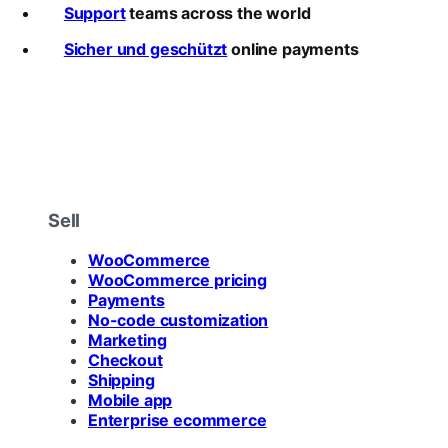
5
Support
teams across the world
stars
Sicher und geschützt
online payments
Sell
WooCommerce
WooCommerce pricing
Payments
No-code customization
Marketing
Checkout
Shipping
Mobile app
Enterprise ecommerce