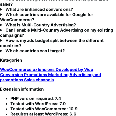
sales?
What are Enhanced conversions?
Which countries are available for Google for
WooCommerce?
What is Multi-Country Advertising?
Can I enable Multi-Country Advertising on my existing
campaigns?
How is my ads budget split between the different
countries?
Which countries can I target?
Kategorien
WooCommerce extensions
Developed by Woo
Conversion
Promotions
Marketing
Advertising and
promotions
Sales channels
Extension information
PHP version required: 7.4
Tested with WordPress: 7.0
Tested with WooCommerce: 10.9
Requires at least WordPress: 6.6