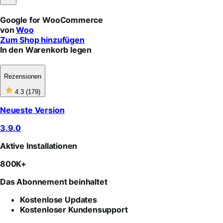
Not
Helpful
Google for WooCommerce
von
Woo
Zum Shop hinzufügen
In den Warenkorb legen
Rezensionen
4
4.3
(179)
out
of
Neueste Version
5
stars,
3.9.0
179
reviews
Aktive Installationen
800K+
Das Abonnement beinhaltet
Kostenlose Updates
Kostenloser Kundensupport