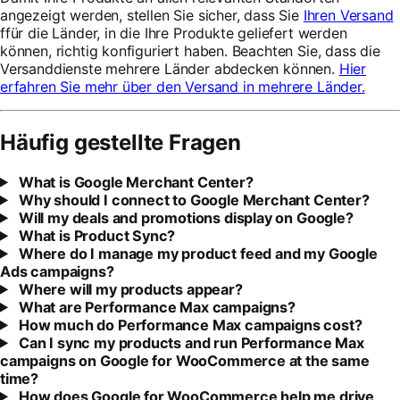
angezeigt werden, stellen Sie sicher, dass Sie
Ihren Versand
ffür die Länder, in die Ihre Produkte geliefert werden
können, richtig konfiguriert haben. Beachten Sie, dass die
Versanddienste mehrere Länder abdecken können.
Hier
erfahren Sie mehr über den Versand in mehrere Länder.
Häufig gestellte Fragen
What is Google Merchant Center?
Why should I connect to Google Merchant Center?
Will my deals and promotions display on Google?
What is Product Sync?
Where do I manage my product feed and my Google
Ads campaigns?
Where will my products appear?
What are Performance Max campaigns?
How much do Performance Max campaigns cost?
Can I sync my products and run Performance Max
campaigns on Google for WooCommerce at the same
time?
How does Google for WooCommerce help me drive