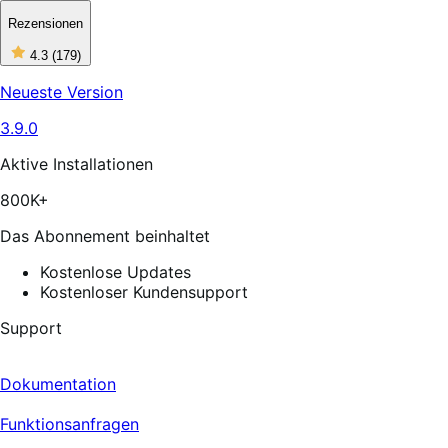
Rezensionen
4
4.3
(179)
out
of
Neueste Version
5
stars,
3.9.0
179
reviews
Aktive Installationen
800K+
Das Abonnement beinhaltet
Kostenlose Updates
Kostenloser Kundensupport
Support
Dokumentation
Funktionsanfragen