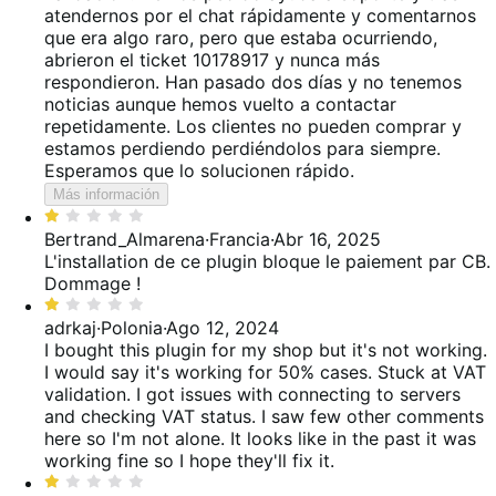
atendernos por el chat rápidamente y comentarnos
que era algo raro, pero que estaba ocurriendo,
abrieron el ticket 10178917 y nunca más
respondieron. Han pasado dos días y no tenemos
noticias aunque hemos vuelto a contactar
repetidamente. Los clientes no pueden comprar y
estamos perdiendo perdiéndolos para siempre.
Esperamos que lo solucionen rápido.
Más información
Valoración:
1
Bertrand_Almarena
·
Francia
·
Abr 16, 2025
de
L'installation de ce plugin bloque le paiement par CB.
5
Dommage !
Valoración:
1
adrkaj
·
Polonia
·
Ago 12, 2024
de
I bought this plugin for my shop but it's not working.
5
I would say it's working for 50% cases. Stuck at VAT
validation. I got issues with connecting to servers
and checking VAT status. I saw few other comments
here so I'm not alone. It looks like in the past it was
working fine so I hope they'll fix it.
Valoración: