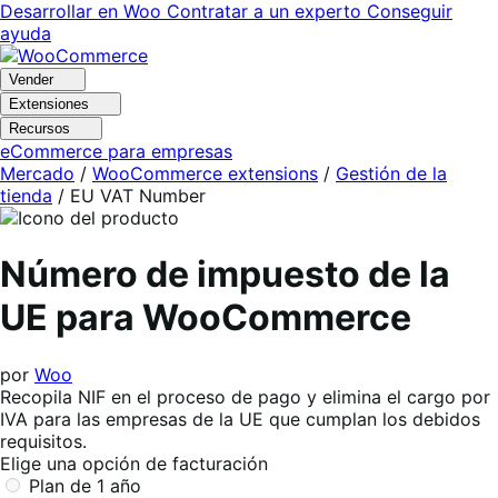
Ir
Saltar
Desarrollar en Woo
Contratar a un experto
Conseguir
a
al
ayuda
navegación
contenido
Vender
Extensiones
Recursos
eCommerce para empresas
Mercado
/
WooCommerce extensions
/
Gestión de la
tienda
/
EU VAT Number
Número de impuesto de la
UE para WooCommerce
por
Woo
Recopila NIF en el proceso de pago y elimina el cargo por
IVA para las empresas de la UE que cumplan los debidos
requisitos.
Elige una opción de facturación
Plan de 1 año