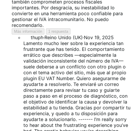
también comprometen procesos fiscales
importantes. Por desgracia, su inestabilidad lo
convierte en una herramienta poco confiable para
gestionar el IVA intracomunitario. No puedo
recomendarlo.
Más información
1 respuesta
thuph
·
Reino Unido (UK)
·
Nov 19, 2025
Lamento mucho leer sobre la experiencia tan
frustrante que has tenido. El comportamiento
errático que describes —especialmente la
validación inconsistente del número de IVA—
suele deberse a un conflicto con otro plugin o
con el tema activo del sitio, más que al propio
plugin EU VAT Number. Quiero asegurarme de
ayudarte a resolverlo. Te enviaré un correo
directamente para revisar tu caso y guiarte
paso a paso en el proceso de diagnóstico, con
el objetivo de identificar la causa y devolver la
estabilidad a tu tienda. Gracias por compartir tu
experiencia, y quedo a tu disposición para
ayudarte a solucionarlo. ------- I’m really sorry
to hear about the frustrating experience you’ve
had. The erratic behavior you’re describing —