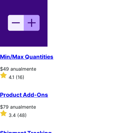
sobre
5
estrellas
Min/Max Quantities
Precio:
$49
anualmente
$49/anualmente
Valoración:
4.1
(16)
4.1
sobre
5
Product Add-Ons
estrellas
Precio:
$79
anualmente
$79/anualmente
Valoración:
3.4
(48)
3.4
sobre
5