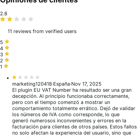
Promedio
2.8
de
valoraciones
11 reviews from verified users
5
5
estrellas,
4
4
45 %
estrellas,
3
3
de
0 %
estrellas,
2
2
valoraciones
de
0 %
estrellas,
1
1
valoraciones
de
0 %
estrella,
Valoración:
valoraciones
de
55 %
1
marketing120418
·
España
·
Nov 17, 2025
valoraciones
de
de
El plugin EU VAT Number ha resultado ser una gran
valoraciones
5
decepción. Al principio funcionaba correctamente,
pero con el tiempo comenzó a mostrar un
comportamiento totalmente errático. Dejó de validar
los números de IVA como corresponde, lo que
generó numerosos inconvenientes y errores en la
facturación para clientes de otros países. Estos fallos
no solo afectan la experiencia del usuario, sino que