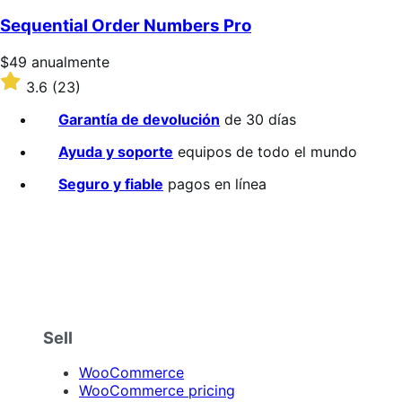
Sequential Order Numbers Pro
Precio:
$49
anualmente
$49/anualmente
Valoración:
3.6
(23)
3.6
sobre
Garantía de devolución
de 30 días
5
estrellas
Ayuda y soporte
equipos de todo el mundo
Seguro y fiable
pagos en línea
Sell
WooCommerce
WooCommerce pricing