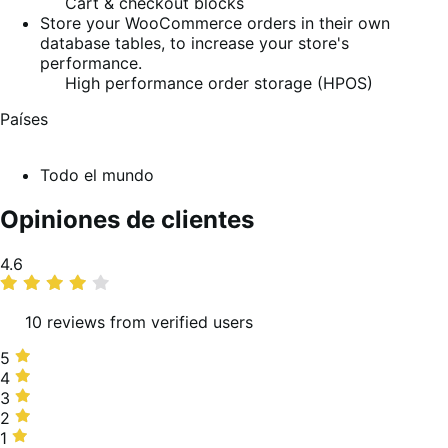
Cart & checkout blocks
Store your WooCommerce orders in their own
database tables, to increase your store's
performance.
High performance order storage (HPOS)
Países
Todo el mundo
Opiniones de clientes
Promedio
4.6
de
valoraciones
10 reviews from verified users
5
5
estrellas,
4
4
80 %
estrellas,
3
3
de
10 %
estrellas,
2
2
valoraciones
de
0 %
estrellas,
1
1