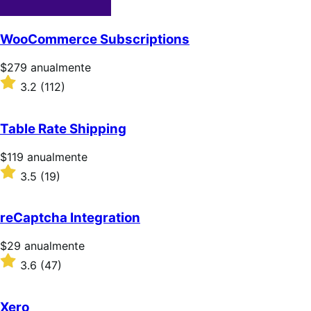
WooCommerce Subscriptions
Precio:
$279
anualmente
$279/anualmente
Valoración:
3.2
(112)
3.2
sobre
5
Table Rate Shipping
estrellas
Precio:
$119
anualmente
$119/anualmente
Valoración:
3.5
(19)
3.5
sobre
5
reCaptcha Integration
estrellas
Precio:
$29
anualmente
$29/anualmente
Valoración:
3.6
(47)
3.6
sobre
5
Xero