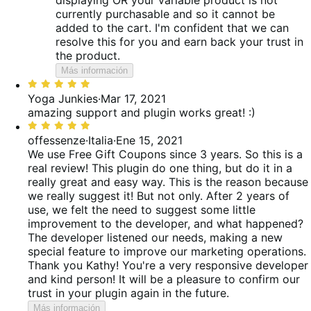
currently purchasable and so it cannot be
added to the cart. I'm confident that we can
resolve this for you and earn back your trust in
the product.
Más información
Valoración:
5
Yoga Junkies
·
Mar 17, 2021
de
amazing support and plugin works great! :)
5
Valoración:
5
offessenze
·
Italia
·
Ene 15, 2021
de
We use Free Gift Coupons since 3 years. So this is a
5
real review! This plugin do one thing, but do it in a
really great and easy way. This is the reason because
we really suggest it! But not only. After 2 years of
use, we felt the need to suggest some little
improvement to the developer, and what happened?
The developer listened our needs, making a new
special feature to improve our marketing operations.
Thank you Kathy! You're a very responsive developer
and kind person! It will be a pleasure to confirm our
trust in your plugin again in the future.
Más información