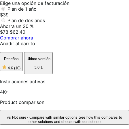
Elige una opción de facturación
Plan de 1 año
$39
Plan de dos años
Ahorra un 20 %
$78
$62.40
Comprar ahora
Añadir al carrito
Reseñas
Ultima versión
3.8.1
4.6
(10)
4
de
5
Instalaciones activas
estrellas,
10
4K+
reseñas
Product comparison
vs
Not sure? Compare with similar options
See how this compares to
other solutions and choose with confidence