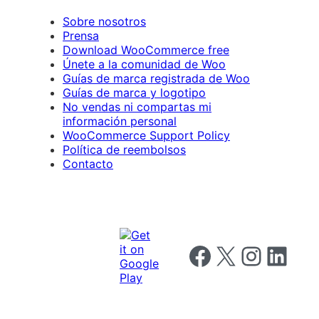
Sobre nosotros
Prensa
Download WooCommerce free
Únete a la comunidad de Woo
Guías de marca registrada de Woo
Guías de marca y logotipo
No vendas ni compartas mi
información personal
WooCommerce Support Policy
Política de reembolsos
Contacto
Follow us on Facebook
Follow us on X
Follow us on I
Follow us o