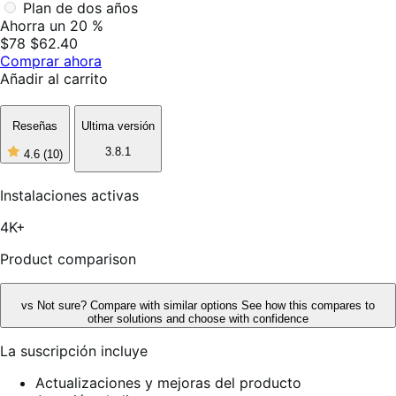
Plan de dos años
Ahorra un 20 %
$78
$62.40
Comprar ahora
Añadir al carrito
Reseñas
Ultima versión
3.8.1
4.6
(10)
4
de
5
Instalaciones activas
estrellas,
10
4K+
reseñas
Product comparison
vs
Not sure? Compare with similar options
See how this compares to
other solutions and choose with confidence
La suscripción incluye
Actualizaciones y mejoras del producto