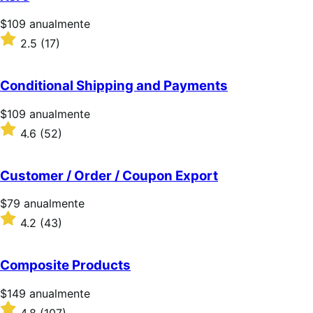
estrellas
Precio:
$109
anualmente
$109/anualmente
Valoración:
2.5
(17)
2.5
sobre
5
Conditional Shipping and Payments
estrellas
Precio:
$109
anualmente
$109/anualmente
Valoración:
4.6
(52)
4.6
sobre
5
Customer / Order / Coupon Export
estrellas
Precio:
$79
anualmente
$79/anualmente
Valoración:
4.2
(43)
4.2
sobre
5
Composite Products
estrellas
Precio:
$149
anualmente
$149/anualmente
Valoración:
4.8
(107)