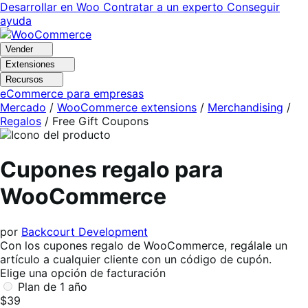
Ir
Saltar
Desarrollar en Woo
Contratar a un experto
Conseguir
a
al
ayuda
navegación
contenido
Vender
Extensiones
Recursos
eCommerce para empresas
Mercado
/
WooCommerce extensions
/
Merchandising
/
Regalos
/
Free Gift Coupons
Cupones regalo para
WooCommerce
por
Backcourt Development
Con los cupones regalo de WooCommerce, regálale un
artículo a cualquier cliente con un código de cupón.
Elige una opción de facturación
Plan de 1 año
$39