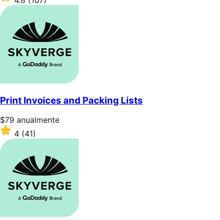
4.8
sobre
5
estrellas
Print Invoices and Packing Lists
Precio:
$79
anualmente
$79/anualmente
Valoración:
4
(41)
4
sobre
5
estrellas