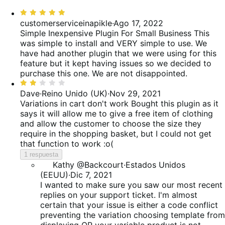
valoraciones
de
10 %
estrella,
Valoración:
valoraciones
de
0 %
5
customerserviceinapikle
·
Ago 17, 2022
valoraciones
de
de
Simple Inexpensive Plugin For Small Business
This
valoraciones
5
was simple to install and VERY simple to use. We
have had another plugin that we were using for this
feature but it kept having issues so we decided to
purchase this one. We are not disappointed.
Valoración:
2
Dave
·
Reino Unido (UK)
·
Nov 29, 2021
de
Variations in cart don't work
Bought this plugin as it
5
says it will allow me to give a free item of clothing
and allow the customer to choose the size they
require in the shopping basket, but I could not get
that function to work :o(
1 respuesta
Kathy @Backcourt
·
Estados Unidos
(EEUU)
·
Dic 7, 2021
I wanted to make sure you saw our most recent
replies on your support ticket. I'm almost
certain that your issue is either a code conflict
preventing the variation choosing template from
displaying OR your variable product is not