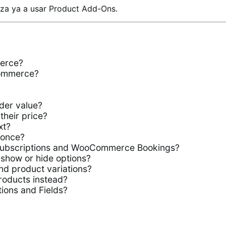
ieza ya a usar Product Add-Ons.
erce?
Commerce?
der value?
their price?
xt?
 once?
ubscriptions and WooCommerce Bookings?
show or hide options?
d product variations?
roducts instead?
ions and Fields?