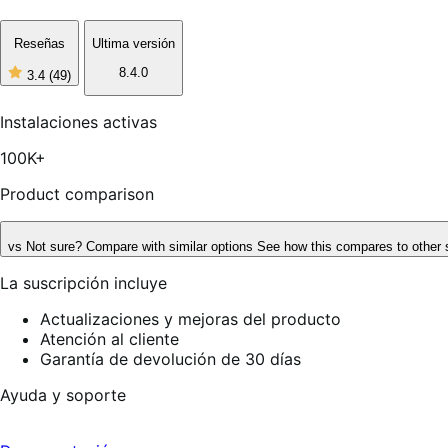
Reseñas
Ultima versión
8.4.0
3.4
(49)
3
de
5
Instalaciones activas
estrellas,
49
100K+
reseñas
Product comparison
vs
Not sure? Compare with similar options
See how this compares to other 
La suscripción incluye
Actualizaciones y mejoras del producto
Atención al cliente
Garantía de devolución de 30 días
Ayuda y soporte