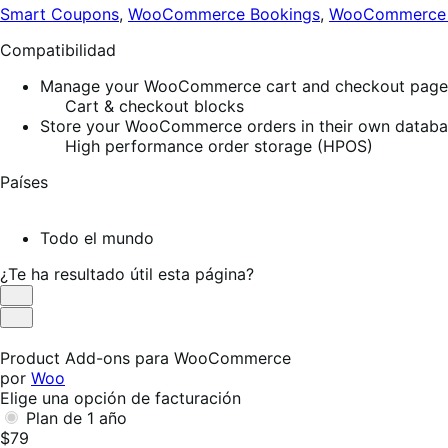
Smart Coupons
,
WooCommerce Bookings
,
WooCommerce S
Compatibilidad
Manage your WooCommerce cart and checkout pages w
Cart & checkout blocks
Store your WooCommerce orders in their own database
High performance order storage (HPOS)
Países
Todo el mundo
¿Te ha resultado útil esta página?
Es
útil
No
es
Product Add-ons para WooCommerce
útil
por
Woo
Elige una opción de facturación
Plan de 1 año
$79