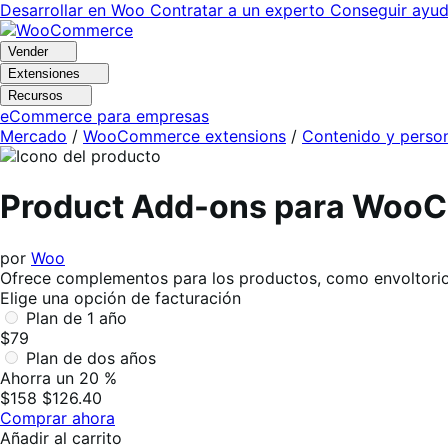
Ir
Saltar
Desarrollar en Woo
Contratar a un experto
Conseguir ayu
a
al
navegación
contenido
Vender
Extensiones
Recursos
eCommerce para empresas
Mercado
/
WooCommerce extensions
/
Contenido y person
Product Add-ons para Woo
por
Woo
Ofrece complementos para los productos, como envoltorios
Elige una opción de facturación
Plan de 1 año
$79
Plan de dos años
Ahorra un 20 %
$158
$126.40
Comprar ahora
Añadir al carrito