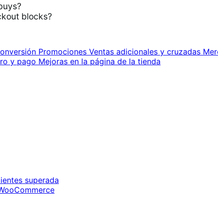
buys?
kout blocks?
onversión
Promociones
Ventas adicionales y cruzadas
Mer
rro y pago
Mejoras en la página de la tienda
ientes superada
de WooCommerce