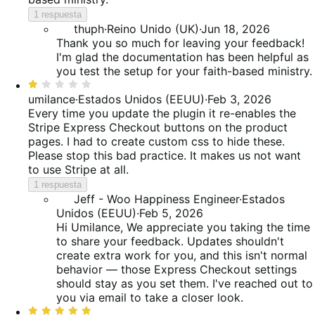
1 respuesta
thuph
·
Reino Unido (UK)
·
Jun 18, 2026
Thank you so much for leaving your feedback!
I'm glad the documentation has been helpful as
you test the setup for your faith-based ministry.
Valoración:
1
umilance
·
Estados Unidos (EEUU)
·
Feb 3, 2026
de
Every time you update the plugin it re-enables the
5
Stripe Express Checkout buttons on the product
pages. I had to create custom css to hide these.
Please stop this bad practice. It makes us not want
to use Stripe at all.
1 respuesta
Jeff - Woo Happiness Engineer
·
Estados
Unidos (EEUU)
·
Feb 5, 2026
Hi Umilance, We appreciate you taking the time
to share your feedback. Updates shouldn't
create extra work for you, and this isn't normal
behavior — those Express Checkout settings
should stay as you set them. I've reached out to
you via email to take a closer look.
Valoración: