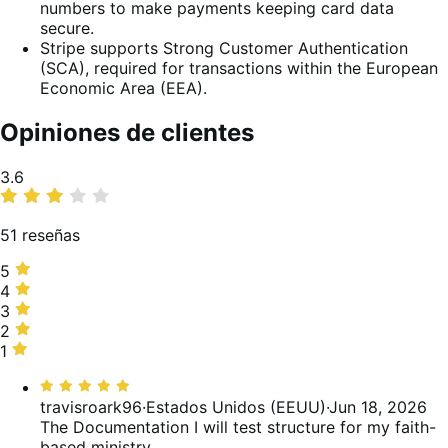
numbers to make payments keeping card data
secure.
Stripe supports Strong Customer Authentication
(SCA), required for transactions within the European
Economic Area (EEA).
Opiniones de clientes
Promedio
3.6
de
valoraciones
51 reseñas
5
5
estrellas,
4
4
61 %
estrellas,
3
3
de
6 %
estrellas,
2
2
valoraciones
de
0 %
estrellas,
1
1
valoraciones
de
2 %
estrella,
Valoración:
valoraciones
de
31 %
5
travisroark96
·
Estados Unidos (EEUU)
·
Jun 18, 2026
valoraciones
de
de
The Documentation I will test structure for my faith-
valoraciones
5
based ministry.