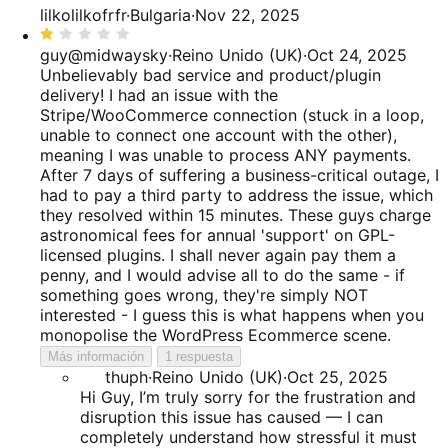
5
lilkolilkofrfr
·
Bulgaria
·
Nov 22, 2025
de
Valoración:
5
1
guy@midwaysky
·
Reino Unido (UK)
·
Oct 24, 2025
de
Unbelievably bad service and product/plugin
5
delivery! I had an issue with the
Stripe/WooCommerce connection (stuck in a loop,
unable to connect one account with the other),
meaning I was unable to process ANY payments.
After 7 days of suffering a business-critical outage, I
had to pay a third party to address the issue, which
they resolved within 15 minutes. These guys charge
astronomical fees for annual 'support' on GPL-
licensed plugins. I shall never again pay them a
penny, and I would advise all to do the same - if
something goes wrong, they're simply NOT
interested - I guess this is what happens when you
monopolise the WordPress Ecommerce scene.
Más información
1 respuesta
thuph
·
Reino Unido (UK)
·
Oct 25, 2025
Hi Guy, I’m truly sorry for the frustration and
disruption this issue has caused — I can
completely understand how stressful it must