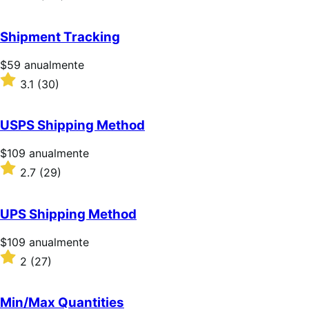
3.2
sobre
5
Shipment Tracking
estrellas
Precio:
$59
anualmente
$59/anualmente
Valoración:
3.1
(30)
3.1
sobre
5
USPS Shipping Method
estrellas
Precio:
$109
anualmente
$109/anualmente
Valoración:
2.7
(29)
2.7
sobre
5
UPS Shipping Method
estrellas
Precio:
$109
anualmente
$109/anualmente
Valoración:
2
(27)
2
sobre
5
Min/Max Quantities