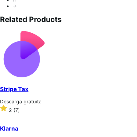
→
Related Products
Stripe Tax
Descarga
Descarga gratuita
gratuita
Valoración:
2
(7)
2
sobre
5
Klarna
estrellas