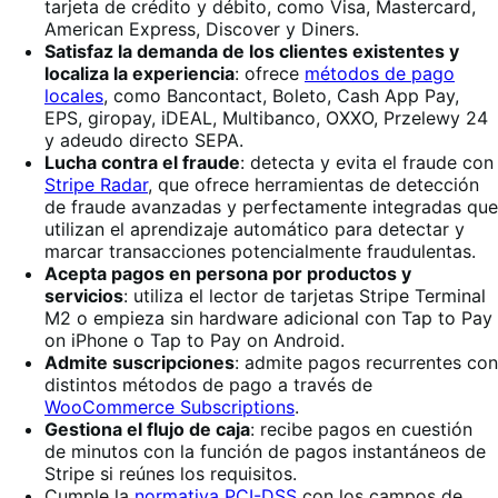
tarjeta de crédito y débito, como Visa, Mastercard,
American Express, Discover y Diners.
Satisfaz la demanda de los clientes existentes y
localiza la experiencia
: ofrece
métodos de pago
locales
, como Bancontact, Boleto, Cash App Pay,
EPS, giropay, iDEAL, Multibanco, OXXO, Przelewy 24
y adeudo directo SEPA.
Lucha contra el fraude
: detecta y evita el fraude con
Stripe Radar
, que ofrece herramientas de detección
de fraude avanzadas y perfectamente integradas que
utilizan el aprendizaje automático para detectar y
marcar transacciones potencialmente fraudulentas.
Acepta pagos en persona por productos y
servicios
: utiliza el lector de tarjetas Stripe Terminal
M2 o empieza sin hardware adicional con Tap to Pay
on iPhone o Tap to Pay on Android.
Admite suscripciones
: admite pagos recurrentes con
distintos métodos de pago a través de
WooCommerce Subscriptions
.
Gestiona el flujo de caja
: recibe pagos en cuestión
de minutos con la función de pagos instantáneos de
Stripe si reúnes los requisitos.
Cumple la
normativa PCI-DSS
con los campos de