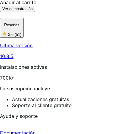
Añadir al carrito
Ver demostración
Reseñas
3.6
(51)
3
de
Ultima versión
5
estrellas,
10.8.5
51
reseñas
Instalaciones activas
700K+
La suscripción incluye
Actualizaciones gratuitas
Soporte al cliente gratuito
Ayuda y soporte
Documentación