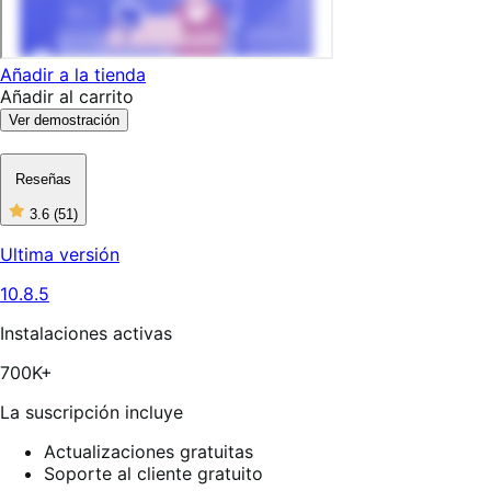
Añadir a la tienda
Añadir al carrito
Ver demostración
Reseñas
3.6
(51)
3
de
Ultima versión
5
estrellas,
10.8.5
51
reseñas
Instalaciones activas
700K+
La suscripción incluye
Actualizaciones gratuitas
Soporte al cliente gratuito