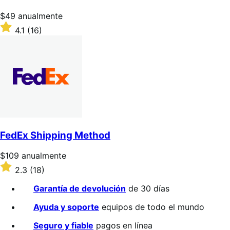
estrellas
Precio:
$49
anualmente
$49/anualmente
Valoración:
4.1
(16)
4.1
sobre
5
estrellas
FedEx Shipping Method
Precio:
$109
anualmente
$109/anualmente
Valoración:
2.3
(18)
2.3
sobre
Garantía de devolución
de 30 días
5
estrellas
Ayuda y soporte
equipos de todo el mundo
Seguro y fiable
pagos en línea