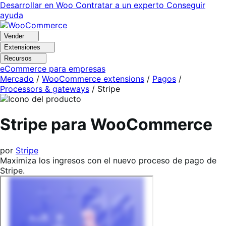
Ir
Saltar
Desarrollar en Woo
Contratar a un experto
Conseguir
a
al
ayuda
navegación
contenido
Vender
Extensiones
Recursos
eCommerce para empresas
Mercado
/
WooCommerce extensions
/
Pagos
/
Processors & gateways
/
Stripe
Stripe para WooCommerce
por
Stripe
Maximiza los ingresos con el nuevo proceso de pago de
Stripe.