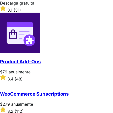
Descarga
Descarga gratuita
gratuita
Valoración:
3.1
(31)
3.1
sobre
5
estrellas
Product Add-Ons
Precio:
$79
anualmente
$79/anualmente
Valoración:
3.4
(48)
3.4
sobre
5
WooCommerce Subscriptions
estrellas
Precio:
$279
anualmente
$279/anualmente
Valoración:
3.2
(112)