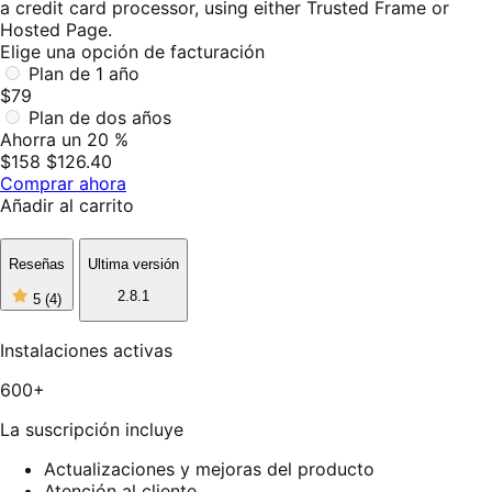
a credit card processor, using either Trusted Frame or
Hosted Page.
Elige una opción de facturación
Plan de 1 año
$79
Plan de dos años
Ahorra un 20 %
$158
$126.40
Comprar ahora
Añadir al carrito
Reseñas
Ultima versión
5
2.8.1
5
(4)
de
5
estrellas,
Instalaciones activas
4
reseñas
600+
La suscripción incluye
Actualizaciones y mejoras del producto
Atención al cliente