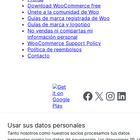
Download WooCommerce free
Únete a la comunidad de Woo
Guías de marca registrada de Woo
Guías de marca y logotipo
No vendas ni compartas mi
información personal
WooCommerce Support Policy
Política de reembolsos
Contacto
Follow us on Facebook
Follow us on X
Follow us on I
Follow us o
Usar sus datos personales
Tanto nosotros como nuestros socios procesamos tus datos
Privacy
personales (como los datos de navegación, las direcciones IP, l