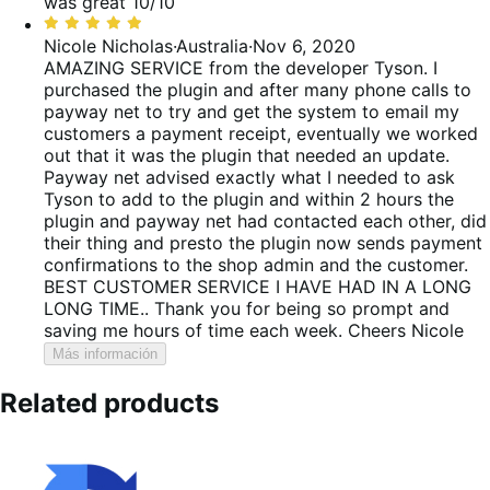
5
was great
10/10
Valoración:
5
Nicole Nicholas
·
Australia
·
Nov 6, 2020
de
AMAZING SERVICE from the developer Tyson. I
5
purchased the plugin and after many phone calls to
payway net to try and get the system to email my
customers a payment receipt, eventually we worked
out that it was the plugin that needed an update.
Payway net advised exactly what I needed to ask
Tyson to add to the plugin and within 2 hours the
plugin and payway net had contacted each other, did
their thing and presto the plugin now sends payment
confirmations to the shop admin and the customer.
BEST CUSTOMER SERVICE I HAVE HAD IN A LONG
LONG TIME.. Thank you for being so prompt and
saving me hours of time each week. Cheers Nicole
Más información
Related products