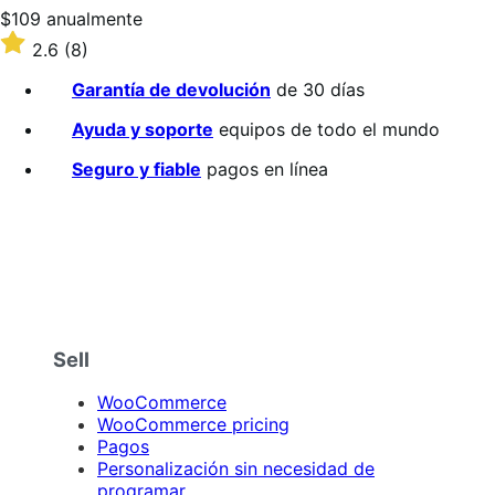
Precio:
$109
anualmente
$109/anualmente
Valoración:
2.6
(8)
2.6
sobre
Garantía de devolución
de 30 días
5
estrellas
Ayuda y soporte
equipos de todo el mundo
Seguro y fiable
pagos en línea
Sell
WooCommerce
WooCommerce pricing
Pagos
Personalización sin necesidad de
programar