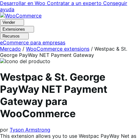
Ir
Saltar
Desarrollar en Woo
Contratar a un experto
Conseguir
a
al
ayuda
navegación
contenido
Vender
Extensiones
Recursos
eCommerce para empresas
Mercado
/
WooCommerce extensions
/
Westpac & St.
George PayWay NET Payment Gateway
Westpac & St. George
PayWay NET Payment
Gateway para
WooCommerce
por
Tyson Armstrong
This extension allows you to use Westpac PayWay Net as