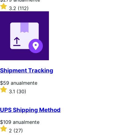
$279/anualmente
Valoración:
3.2
(112)
3.2
sobre
5
estrellas
Shipment Tracking
Precio:
$59
anualmente
$59/anualmente
Valoración:
3.1
(30)
3.1
sobre
5
UPS Shipping Method
estrellas
Precio:
$109
anualmente
$109/anualmente
Valoración:
2
(27)
2