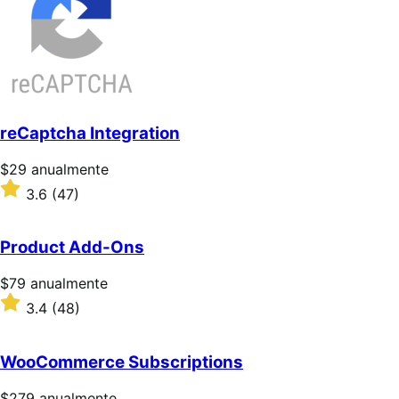
reCaptcha Integration
Precio:
$29
anualmente
$29/anualmente
Valoración:
3.6
(47)
3.6
sobre
5
Product Add-Ons
estrellas
Precio:
$79
anualmente
$79/anualmente
Valoración:
3.4
(48)
3.4
sobre
5
WooCommerce Subscriptions
estrellas
Precio:
$279
anualmente