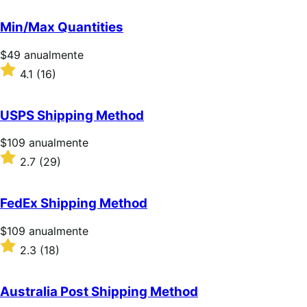
sobre
5
Min/Max Quantities
estrellas
Precio:
$49
anualmente
$49/anualmente
Valoración:
4.1
(16)
4.1
sobre
5
USPS Shipping Method
estrellas
Precio:
$109
anualmente
$109/anualmente
Valoración:
2.7
(29)
2.7
sobre
5
FedEx Shipping Method
estrellas
Precio:
$109
anualmente
$109/anualmente
Valoración:
2.3
(18)
2.3
sobre
5
Australia Post Shipping Method
estrellas