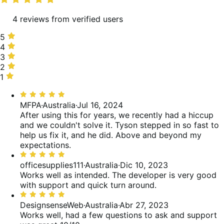
valoraciones
4 reviews from verified users
5
5
estrellas,
4
4
100 %
estrellas,
3
3
de
0 %
estrellas,
2
2
valoraciones
de
0 %
estrellas,
1
1
valoraciones
de
0 %
estrella,
Valoración:
valoraciones
de
0 %
5
MFPA
·
Australia
·
Jul 16, 2024
valoraciones
de
de
After using this for years, we recently had a hiccup
valoraciones
5
and we couldn't solve it. Tyson stepped in so fast to
help us fix it, and he did. Above and beyond my
expectations.
Valoración:
5
officesupplies111
·
Australia
·
Dic 10, 2023
de
Works well as intended.
The developer is very good
5
with support and quick turn around.
Valoración:
5
DesignsenseWeb
·
Australia
·
Abr 27, 2023
de
Works well, had a few questions to ask and support