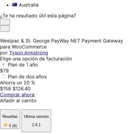
Australia
¿Te ha resultado útil esta página?
Es
útil
No
es
Westpac & St. George PayWay NET Payment Gateway
útil
para WooCommerce
por
Tyson Armstrong
Elige una opción de facturación
Plan de 1 año
$79
Plan de dos años
Ahorra un 20 %
$158
$126.40
Comprar ahora
Añadir al carrito
Reseñas
Ultima versión
5
2.8.1
5
(4)
de
5