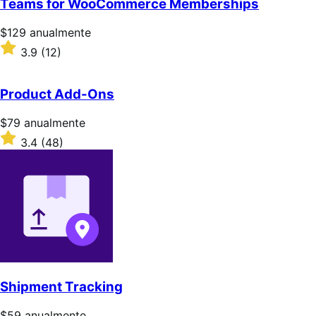
Teams for WooCommerce Memberships
estrellas
Precio:
$129
anualmente
$129/anualmente
Valoración:
3.9
(12)
3.9
sobre
5
Product Add-Ons
estrellas
Precio:
$79
anualmente
$79/anualmente
Valoración:
3.4
(48)
3.4
sobre
5
estrellas
Shipment Tracking
Precio:
$59
anualmente