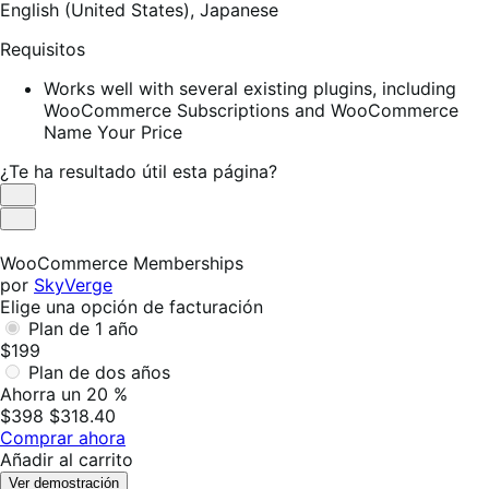
English (United States),
Japanese
Requisitos
Works well with several existing plugins, including
WooCommerce Subscriptions and WooCommerce
Name Your Price
¿Te ha resultado útil esta página?
Es
útil
No
es
WooCommerce Memberships
útil
por
SkyVerge
Elige una opción de facturación
Plan de 1 año
$199
Plan de dos años
Ahorra un 20 %
$398
$318.40
Comprar ahora
Añadir al carrito
Ver demostración