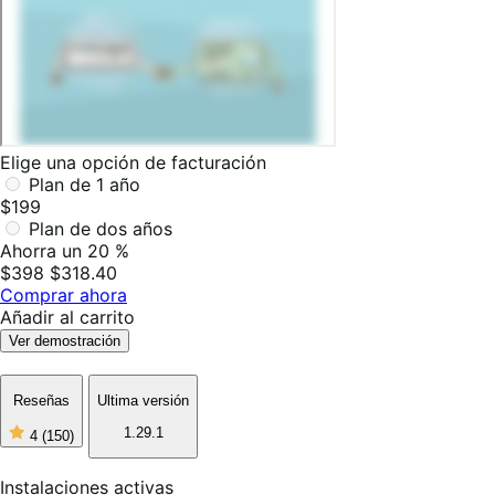
Elige una opción de facturación
Plan de 1 año
$199
Plan de dos años
Ahorra un 20 %
$398
$318.40
Comprar ahora
Añadir al carrito
Ver demostración
Reseñas
Ultima versión
1.29.1
4
(150)
4
de
5
Instalaciones activas