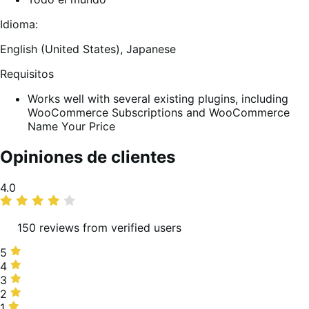
Idioma:
English (United States),
Japanese
Requisitos
Works well with several existing plugins, including
WooCommerce Subscriptions and WooCommerce
Name Your Price
Opiniones de clientes
Promedio
4.0
de
valoraciones
150 reviews from verified users
5
5
estrellas,
4
4
57 %
estrellas,
3
3
de
17 %
estrellas,
2
2
valoraciones
de
5 %
estrellas,
1
1