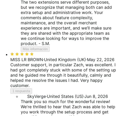
The two extensions serve different purposes,
but we recognize that managing both can add
extra setup and administrative work. Your
comments about feature complexity,
maintenance, and the overall merchant
experience are important, and we’ll make sure
they are shared with the appropriate team as
we continue looking for ways to improve the
product. - S.M.
Más información
Valoración:
5
MISS LR BROWN
·
United Kingdom (UK)
·
May 22, 2026
de
Customer support, in particular Zach, was excellent. I
5
had got completely stuck with some of the setting up
and he guided me through it beautifully, calmly and
helped me resolve the issues I had. Very happy
customer.
1 respuesta
SkyVerge
·
United States (US)
·
Jun 8, 2026
Thank you so much for the wonderful review!
We're thrilled to hear that Zach was able to help
you work through the setup process and get