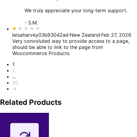
We truly appreciate your long-term support.
- S.M.
Valoración:
1
leisaharvey03b93042ad
·
New Zealand
·
Feb 27, 2026
de
Very convoluted way to provide access to a page,
5
should be able to link to the page from
Woocommerce Products
Paginación
1
2
…
30
→
Related Products