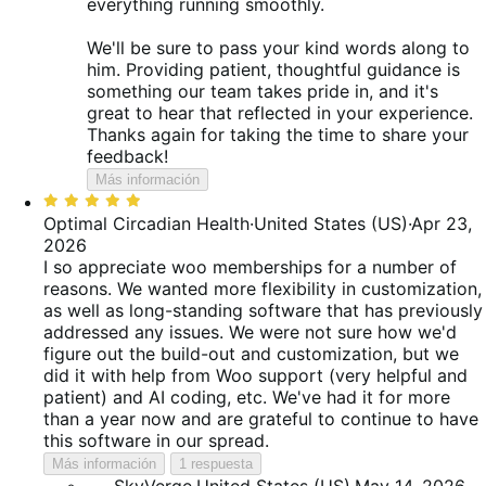
everything running smoothly.
We'll be sure to pass your kind words along to
him. Providing patient, thoughtful guidance is
something our team takes pride in, and it's
great to hear that reflected in your experience.
Thanks again for taking the time to share your
feedback!
Más información
Valoración:
5
Optimal Circadian Health
·
United States (US)
·
Apr 23,
de
2026
5
I so appreciate woo memberships for a number of
reasons. We wanted more flexibility in customization,
as well as long-standing software that has previously
addressed any issues. We were not sure how we'd
figure out the build-out and customization, but we
did it with help from Woo support (very helpful and
patient) and AI coding, etc. We've had it for more
than a year now and are grateful to continue to have
this software in our spread.
Más información
1 respuesta