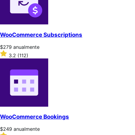
WooCommerce Subscriptions
Precio:
$279
anualmente
$279/anualmente
Valoración:
3.2
(112)
3.2
sobre
5
estrellas
WooCommerce Bookings
Precio:
$249
anualmente
$249/anualmente
Valoración: