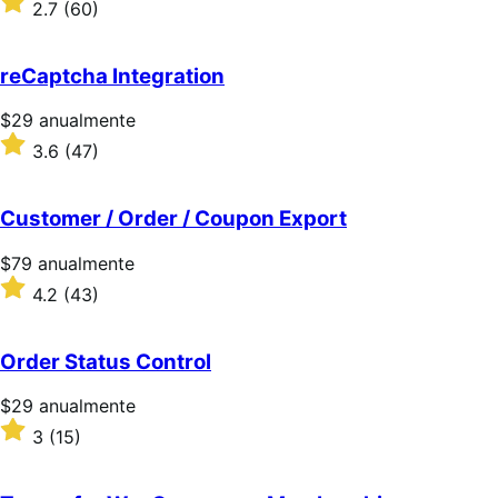
2.7
(60)
2.7
sobre
5
reCaptcha Integration
estrellas
Precio:
$29
anualmente
$29/anualmente
Valoración:
3.6
(47)
3.6
sobre
5
Customer / Order / Coupon Export
estrellas
Precio:
$79
anualmente
$79/anualmente
Valoración:
4.2
(43)
4.2
sobre
5
Order Status Control
estrellas
Precio:
$29
anualmente
$29/anualmente
Valoración:
3
(15)
3
sobre
5