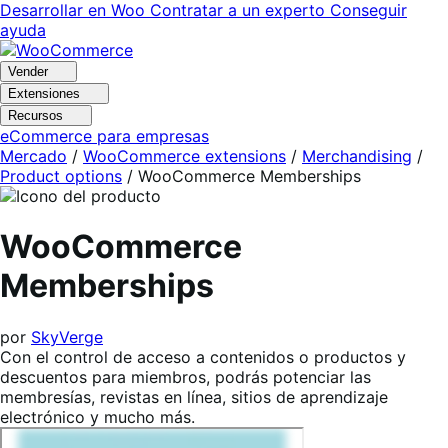
Ir
Saltar
Desarrollar en Woo
Contratar a un experto
Conseguir
a
al
ayuda
navegación
contenido
Vender
Extensiones
Recursos
eCommerce para empresas
Mercado
/
WooCommerce extensions
/
Merchandising
/
Product options
/
WooCommerce Memberships
WooCommerce
Memberships
por
SkyVerge
Con el control de acceso a contenidos o productos y
descuentos para miembros, podrás potenciar las
membresías, revistas en línea, sitios de aprendizaje
electrónico y mucho más.