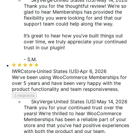
SkyVerge
·
United States (US)
·
May 14, 2026
Thank you for the thoughtful review! We’re so
glad to hear Memberships has provided the
flexibility you were looking for and that our
support team could help along the way.
It’s great to hear how you’ve built things out
over time, we truly appreciate your continued
trust in our plugin!
- S.M.
Valoración:
5
IWRCstore
·
United States (US)
·
Apr 6, 2026
de
We've been using WooCommerce Memberships for
5
over 5 years and have been very happy with the
product functionality and team responsiveness.
1 respuesta
SkyVerge
·
United States (US)
·
May 14, 2026
Thank you for your continued trust over the
years! We’re thrilled to hear WooCommerce
Memberships has been a reliable part of your
store and that you’ve had positive experiences
with both the product and our team.