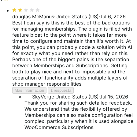
valoraciones
de
9 %
estrella,
Valoración:
valoraciones
de
12 %
2
douglas McManus
·
United States (US)
·
Jul 6, 2026
valoraciones
de
de
Best I can say is this is the best of the bad options
valoraciones
5
for managing memberships. The plugin is filled with
feature bloat to the point where it takes far more
time to configure and maintain than it's worth it. At
this point, you can probably code a solution with AI
for exactly what you need rather than rely on this.
Perhaps one of the biggest pains is the separation
between Memberships and Subscriptions. Getting
both to play nice and next to impossible and the
separation of functionality adds multiple layers of
shop manager responsibilities.
Más información
1 respuesta
SkyVerge
·
United States (US)
·
Jul 15, 2026
Thank you for sharing such detailed feedback.
We understand that the flexibility offered by
Memberships can also make configuration feel
complex, particularly when it is used alongside
WooCommerce Subscriptions.