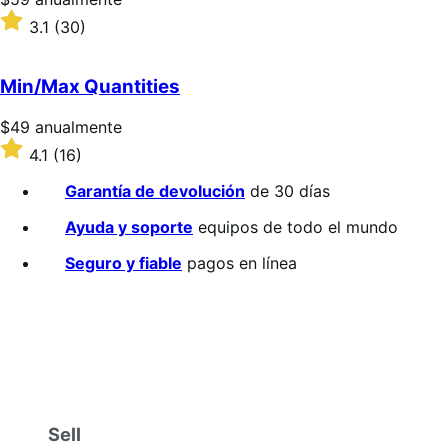
$59/anualmente
Valoración:
3.1
(30)
3.1
sobre
5
Min/Max Quantities
estrellas
Precio:
$49
anualmente
$49/anualmente
Valoración:
4.1
(16)
4.1
sobre
Garantía de devolución
de 30 días
5
estrellas
Ayuda y soporte
equipos de todo el mundo
Seguro y fiable
pagos en línea
Sell