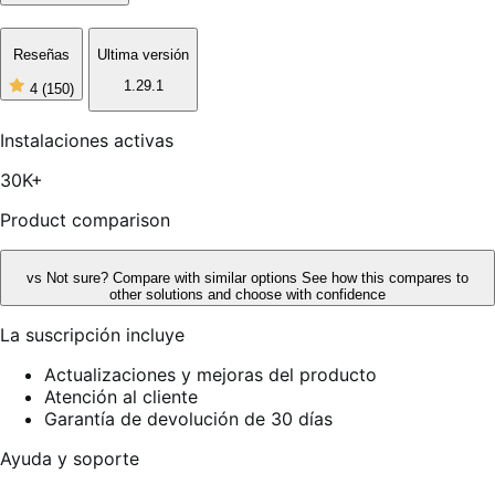
Reseñas
Ultima versión
1.29.1
4
(150)
4
de
5
Instalaciones activas
estrellas,
150
30K+
reseñas
Product comparison
vs
Not sure? Compare with similar options
See how this compares to
other solutions and choose with confidence
La suscripción incluye
Actualizaciones y mejoras del producto
Atención al cliente
Garantía de devolución de 30 días
Ayuda y soporte