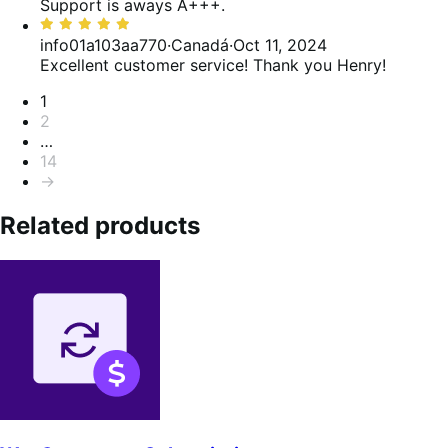
Support is aways A+++.
Valoración:
5
info01a103aa770
·
Canadá
·
Oct 11, 2024
de
Excellent customer service! Thank you Henry!
5
Paginación
1
2
…
14
→
Related products