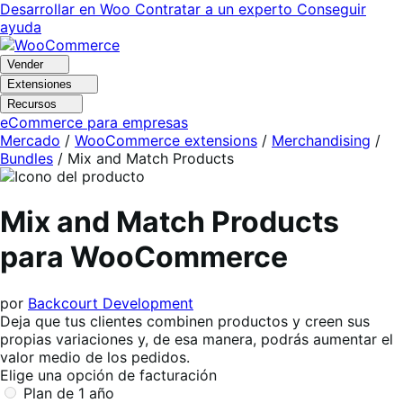
Ir
Saltar
Desarrollar en Woo
Contratar a un experto
Conseguir
a
al
ayuda
navegación
contenido
Vender
Extensiones
Recursos
eCommerce para empresas
Mercado
/
WooCommerce extensions
/
Merchandising
/
Bundles
/
Mix and Match Products
Mix and Match Products
para WooCommerce
por
Backcourt Development
Deja que tus clientes combinen productos y creen sus
propias variaciones y, de esa manera, podrás aumentar el
valor medio de los pedidos.
Elige una opción de facturación
Plan de 1 año