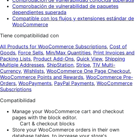
Comprobación de vulnerabilidad conocida superada
Comprobación de vulnerabilidad de paquetes
dependientes superada
Compatible con los flujos y extensiones estándar de
WooCommerce
Tiene compatibilidad con
All Products for WooCommerce Subscriptions
,
Cost of
Goods
,
Force Sells
,
Min/Max Quantities
,
Print Invoices and
Packing Lists
,
Product Add-Ons
,
Quick View
,
Shipping
Multiple Addresses
,
ShipStation
,
Stripe
,
TIV Multi-
Currency
,
Wishlists
,
WooCommerce One Page Checkout
,
WooCommerce Points and Rewards
,
WooCommerce Pre-
Orders
,
WooPayments
,
PayPal Payments
,
WooCommerce
Subscriptions
Compatibilidad
Manage your WooCommerce cart and checkout
pages with the block editor.
Cart & checkout blocks
Store your WooCommerce orders in their own
database tables, to increase your store's