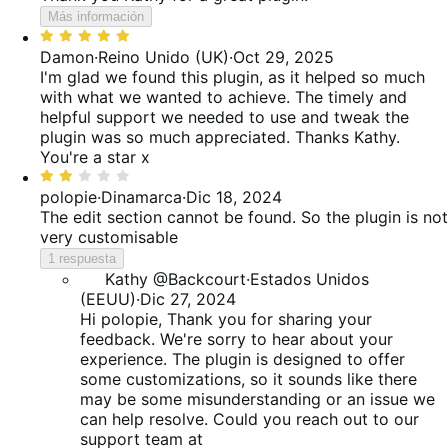
Más información
Valoración:
5
Damon
·
Reino Unido (UK)
·
Oct 29, 2025
de
I'm glad we found this plugin, as it helped so much
5
with what we wanted to achieve. The timely and
helpful support we needed to use and tweak the
plugin was so much appreciated. Thanks Kathy.
You're a star x
Valoración:
2
polopie
·
Dinamarca
·
Dic 18, 2024
de
The edit section cannot be found. So the plugin is not
5
very customisable
1 respuesta
Kathy @Backcourt
·
Estados Unidos
(EEUU)
·
Dic 27, 2024
Hi polopie, Thank you for sharing your
feedback. We're sorry to hear about your
experience. The plugin is designed to offer
some customizations, so it sounds like there
may be some misunderstanding or an issue we
can help resolve. Could you reach out to our
support team at