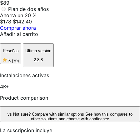
$89
Plan de dos años
Ahorra un 20 %
$178
$142.40
Comprar ahora
Añadir al carrito
Reseñas
Ultima versión
2.8.8
5
(70)
5
de
5
Instalaciones activas
estrellas,
70
4K+
reseñas
Product comparison
vs
Not sure? Compare with similar options
See how this compares to
other solutions and choose with confidence
La suscripción incluye