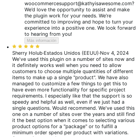
woocommercesupport@kathyisawesome.com?
We’d love the opportunity to assist and make
the plugin work for your needs. We’re
committed to improving and hope to turn your
experience into a positive one. We look forward
to hearing from you!
Más información
Valoración:
5
Sherry Holub
·
Estados Unidos (EEUU)
·
Nov 4, 2024
de
We've used this plugin on a number of sites now and
5
it definitely works well when you need to allow
customers to choose multiple quantities of different
items to make up a single "product". We have also
managed to customize a few things to get this to
have even more functionality for specific project
requirements. I especially like that the support is so
speedy and helpful as well, even if we just had a
single questions. Would recommend.
We've used this
one on a number of sites over the years and still find
it the best option when it comes to selecting various
product options for a "package" or to fulfill a
minimum order spend per product with variations.