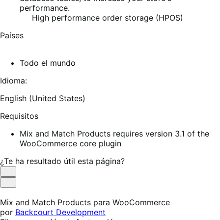
performance.
High performance order storage (HPOS)
Países
Todo el mundo
Idioma:
English (United States)
Requisitos
Mix and Match Products requires version 3.1 of the
WooCommerce core plugin
¿Te ha resultado útil esta página?
Es
útil
No
es
Mix and Match Products para WooCommerce
útil
por
Backcourt Development