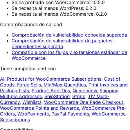
Se ha probado con WooCommerce: 10.5.0
Se necesita al menos WordPress: 6.2.0
Se necesita al menos WooCommerce: 8.2.0
Comprobaciones de calidad
Comprobación de vulnerabilidad conocida superada
Comprobación de vulnerabilidad de paquetes
dependientes superada
Compatible con los flujos y extensiones estándar de
WooCommerce
Tiene compatibilidad con
All Products for WooCommerce Subscriptions
,
Cost of
Goods
,
Force Sells
,
Min/Max Quantities
,
Print Invoices and
Packing Lists
,
Product Add-Ons
,
Quick View
,
Shipping
Multiple Addresses
,
ShipStation
,
Stripe
,
TIV Multi-
Currency
,
Wishlists
,
WooCommerce One Page Checkout
,
WooCommerce Points and Rewards
,
WooCommerce Pre-
Orders
,
WooPayments
,
PayPal Payments
,
WooCommerce
Subscriptions