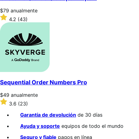
Precio:
$79
anualmente
$79/anualmente
Valoración:
4.2
(43)
4.2
sobre
5
estrellas
Sequential Order Numbers Pro
Precio:
$49
anualmente
$49/anualmente
Valoración:
3.6
(23)
3.6
sobre
Garantía de devolución
de 30 días
5
estrellas
Ayuda y soporte
equipos de todo el mundo
Seguro y fiable
pagos en línea