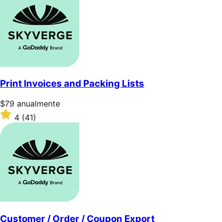
5
estrellas
Print Invoices and Packing Lists
Precio:
$79
anualmente
$79/anualmente
Valoración:
4
(41)
4
sobre
5
estrellas
Customer / Order / Coupon Export