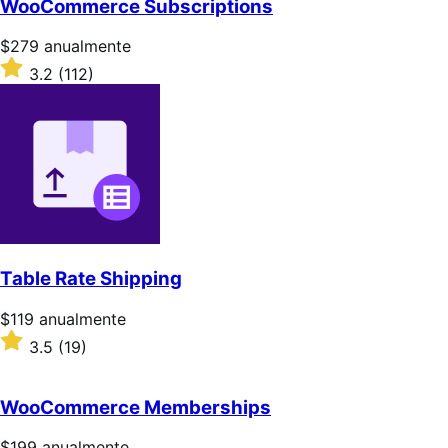
WooCommerce Subscriptions
Precio:
$279
anualmente
$279/anualmente
Valoración:
3.2
(112)
3.2
sobre
5
estrellas
Table Rate Shipping
Precio:
$119
anualmente
$119/anualmente
Valoración:
3.5
(19)
3.5
sobre
5
WooCommerce Memberships
estrellas
Precio:
$199
anualmente