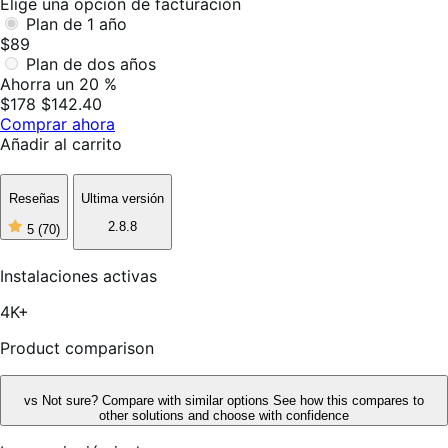
Elige una opción de facturación
Plan de 1 año
$89
Plan de dos años
Ahorra un 20 %
$178
$142.40
Comprar ahora
Añadir al carrito
Reseñas
Ultima versión
2.8.8
5
(70)
5
de
5
Instalaciones activas
estrellas,
70
4K+
reseñas
Product comparison
vs
Not sure? Compare with similar options
See how this compares to
other solutions and choose with confidence