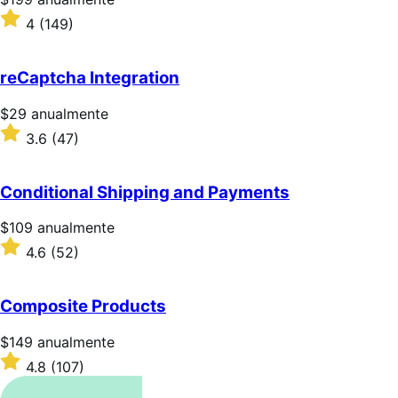
$199/anualmente
Valoración:
4
(149)
4
sobre
5
reCaptcha Integration
estrellas
Precio:
$29
anualmente
$29/anualmente
Valoración:
3.6
(47)
3.6
sobre
5
Conditional Shipping and Payments
estrellas
Precio:
$109
anualmente
$109/anualmente
Valoración:
4.6
(52)
4.6
sobre
5
Composite Products
estrellas
Precio:
$149
anualmente
$149/anualmente
Valoración:
4.8
(107)
4.8
sobre