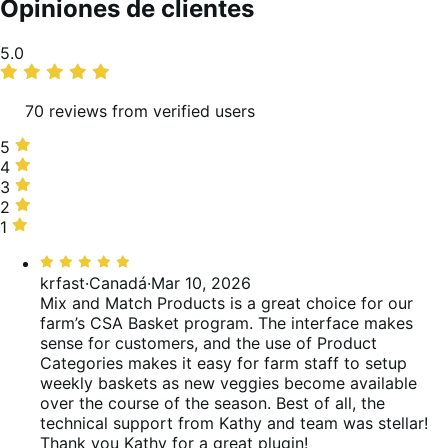
Opiniones de clientes
Promedio
5.0
de
valoraciones
70 reviews from verified users
5
5
estrellas,
4
4
99 %
estrellas,
3
3
de
0 %
estrellas,
2
2
valoraciones
de
0 %
estrellas,
1
1
valoraciones
de
1 %
estrella,
Valoración:
valoraciones
de
0 %
5
krfast
·
Canadá
·
Mar 10, 2026
valoraciones
de
de
Mix and Match Products is a great choice for our
valoraciones
5
farm’s CSA Basket program. The interface makes
sense for customers, and the use of Product
Categories makes it easy for farm staff to setup
weekly baskets as new veggies become available
over the course of the season. Best of all, the
technical support from Kathy and team was stellar!
Thank you Kathy for a great plugin!