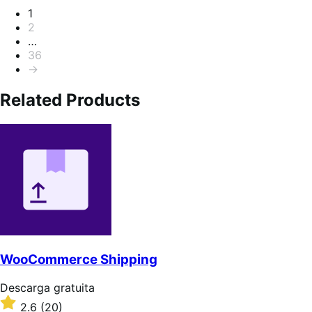
Paginación
1
2
…
36
→
Related Products
WooCommerce Shipping
Descarga
Descarga gratuita
gratuita
Valoración:
2.6
(20)