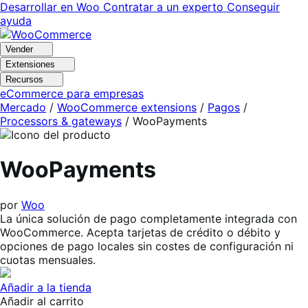
Ir
Saltar
Desarrollar en Woo
Contratar a un experto
Conseguir
a
al
ayuda
navegación
contenido
Vender
Extensiones
Recursos
eCommerce para empresas
Mercado
/
WooCommerce extensions
/
Pagos
/
Processors & gateways
/
WooPayments
WooPayments
por
Woo
La única solución de pago completamente integrada con
WooCommerce. Acepta tarjetas de crédito o débito y
opciones de pago locales sin costes de configuración ni
cuotas mensuales.
Añadir a la tienda
Añadir al carrito