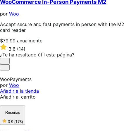
WooCommerce In-Person Payments M2
por
Woo
Accept secure and fast payments in person with the M2
card reader
Precio:
$79.99
anualmente
$79.99/anualmente
Valoración:
3.6
(14)
3.6
¿Te ha resultado útil esta página?
sobre
5
Es
estrellas
útil
No
es
WooPayments
útil
por
Woo
Añadir a la tienda
Añadir al carrito
Reseñas
3.9
(176)
3
de