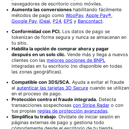
navegadores de escritorio como móviles.
Aumenta las conversiones
habilitando fácilmente
métodos de pago como
WooPay
,
Apple Pay®
,
Google Pay
,
iDeal
,
P24
,
EPS
y
Bancontact
.
Conformidad con PCI.
Los datos de pago se
tokenizan de forma segura y nunca se almacenan en
tu sitio.
Habilita la opción de comprar ahora y pagar
después en un solo clic.
Vende más y llega a nuevos
clientes con las
mejores opciones de BNPL
integradas en tu escritorio (no disponible en todas
las zonas geográficas).
Compatible con 3DS/SCA.
Ayuda a evitar el fraude
al
autenticar las tarjetas 3D Secure
cuando se utilizan
en el proceso de pago.
Protección contra el fraude integrada.
Detecta
transacciones sospechosas
con Stripe Radar
o con
tus propias
reglas de protección avanzadas
.
Simplifica tu trabajo
. Olvídate de iniciar sesión en
páginas externas de pago y gestiona todo
cómodamente desde el escritorio de tu tienda.