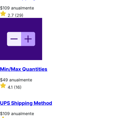
estrellas
Precio:
$109
anualmente
$109/anualmente
Valoración:
2.7
(29)
2.7
sobre
5
estrellas
Min/Max Quantities
Precio:
$49
anualmente
$49/anualmente
Valoración:
4.1
(16)
4.1
sobre
5
UPS Shipping Method
estrellas
Precio:
$109
anualmente