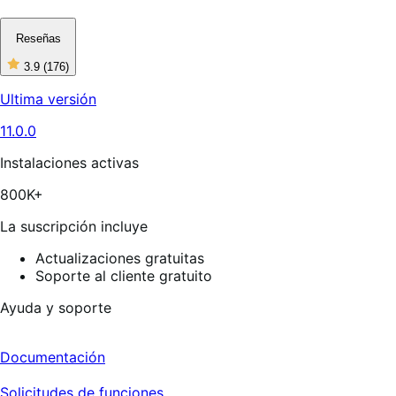
Reseñas
3.9
(176)
3
de
Ultima versión
5
estrellas,
11.0.0
176
reseñas
Instalaciones activas
800K+
La suscripción incluye
Actualizaciones gratuitas
Soporte al cliente gratuito
Ayuda y soporte
Documentación
Solicitudes de funciones