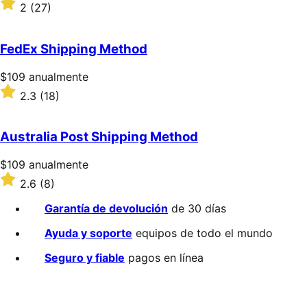
$109/anualmente
Valoración:
2
(27)
2
sobre
5
FedEx Shipping Method
estrellas
Precio:
$109
anualmente
$109/anualmente
Valoración:
2.3
(18)
2.3
sobre
5
Australia Post Shipping Method
estrellas
Precio:
$109
anualmente
$109/anualmente
Valoración:
2.6
(8)
2.6
sobre
Garantía de devolución
de 30 días
5
estrellas
Ayuda y soporte
equipos de todo el mundo
Seguro y fiable
pagos en línea