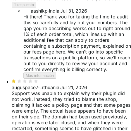
1 respuesta
aashikp
·
India
·
Jul 31, 2026
Hi there! Thank you for taking the time to audit
this so carefully and lay out your numbers. The
gap you're describing works out to right around
1% of each order total, which lines up with an
additional fee that can apply to orders
containing a subscription payment, explained on
our fees page here. We can't go into specific
transactions on a public platform, so we'll reach
out to you directly to review your account and
confirm everything is billing correctly.
Más información
Valoración:
1
auguspace7
·
Lithuania
·
Jul 21, 2026
de
Support was unable to explain why their plugin did
5
not work. Instead, they tried to blame the shop,
claiming it lacked a policy page and that some pages
were empty. The actual issue appears to have been
on their side. The domain had been used previously,
operations were later closed, and when they were
restarted, something seems to have glitched in their