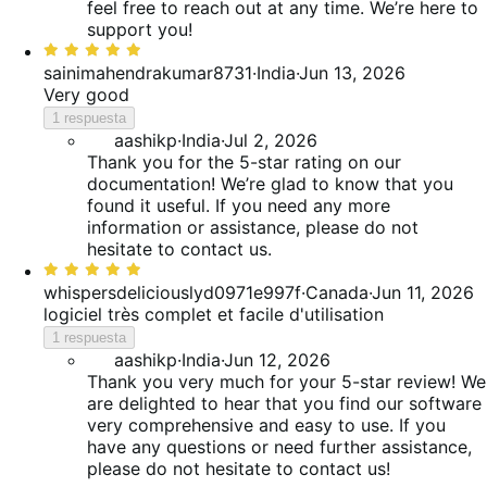
feel free to reach out at any time. We’re here to
support you!
Valoración:
5
sainimahendrakumar8731
·
India
·
Jun 13, 2026
de
Very good
5
1 respuesta
aashikp
·
India
·
Jul 2, 2026
Thank you for the 5-star rating on our
documentation! We’re glad to know that you
found it useful. If you need any more
information or assistance, please do not
hesitate to contact us.
Valoración:
5
whispersdeliciouslyd0971e997f
·
Canada
·
Jun 11, 2026
de
logiciel très complet et facile d'utilisation
5
1 respuesta
aashikp
·
India
·
Jun 12, 2026
Thank you very much for your 5-star review! We
are delighted to hear that you find our software
very comprehensive and easy to use. If you
have any questions or need further assistance,
please do not hesitate to contact us!