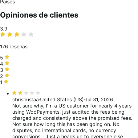
Países
Opiniones de clientes
Promedio
3.9
de
valoraciones
176 reseñas
5
5
estrellas,
4
4
59 %
estrellas,
3
3
de
13 %
estrellas,
2
2
valoraciones
de
6 %
estrellas,
1
1
valoraciones
de
3 %
estrella,
Valoración:
valoraciones
de
19 %
2
chriscustaa
·
United States (US)
·
Jul 31, 2026
valoraciones
de
de
Not sure why, I'm a US customer for nearly 4 years
valoraciones
5
using WooPayments, just audited the fees being
charged and consistently above the promised fees.
Not sure how long this has been going on. No
disputes, no international cards, no currency
conversions... Just a heads up to everyone else.