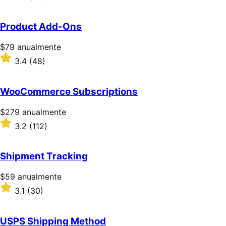
2.6
sobre
5
Product Add-Ons
estrellas
Precio:
$79
anualmente
$79/anualmente
Valoración:
3.4
(48)
3.4
sobre
5
WooCommerce Subscriptions
estrellas
Precio:
$279
anualmente
$279/anualmente
Valoración:
3.2
(112)
3.2
sobre
5
Shipment Tracking
estrellas
Precio:
$59
anualmente
$59/anualmente
Valoración:
3.1
(30)
3.1
sobre
5
USPS Shipping Method