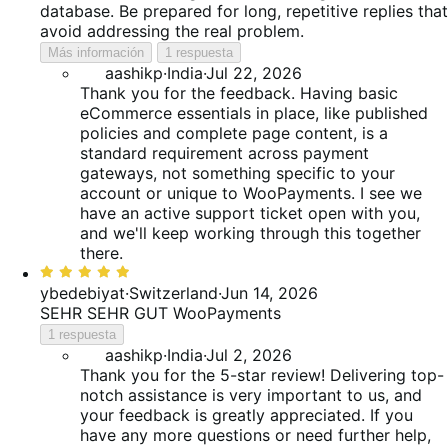
database. Be prepared for long, repetitive replies that
avoid addressing the real problem.
Más información
1 respuesta
aashikp
·
India
·
Jul 22, 2026
Thank you for the feedback. Having basic
eCommerce essentials in place, like published
policies and complete page content, is a
standard requirement across payment
gateways, not something specific to your
account or unique to WooPayments. I see we
have an active support ticket open with you,
and we'll keep working through this together
there.
Valoración:
5
ybedebiyat
·
Switzerland
·
Jun 14, 2026
de
SEHR SEHR GUT WooPayments
5
1 respuesta
aashikp
·
India
·
Jul 2, 2026
Thank you for the 5-star review! Delivering top-
notch assistance is very important to us, and
your feedback is greatly appreciated. If you
have any more questions or need further help,