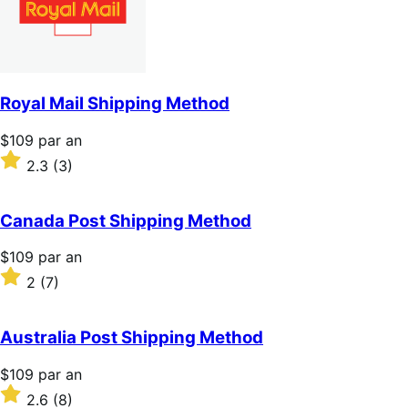
Royal Mail Shipping Method
Prix
$109
par an
$109
Noté
2.3
(3)
par
2.3
an
sur
5 étoiles
Canada Post Shipping Method
Prix
$109
par an
$109
Noté
2
(7)
par
2
an
sur
5 étoiles
Australia Post Shipping Method
Prix
$109
par an
$109
Noté
2.6
(8)