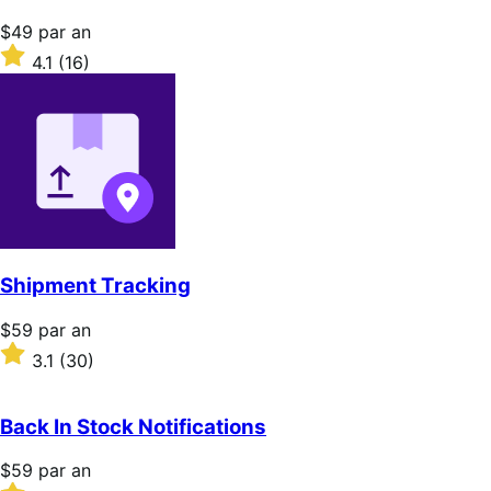
Prix
$49
par an
$49
Noté
4.1
(16)
par
4.1
an
sur
5 étoiles
Shipment Tracking
Prix
$59
par an
$59
Noté
3.1
(30)
par
3.1
an
sur
5 étoiles
Back In Stock Notifications
Prix
$59
par an