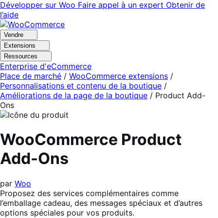
Aller
Aller
Développer sur Woo
Faire appel à un expert
Obtenir de
à
au
l’aide
la
contenu
navigation
principal
Vendre
Extensions
Ressources
Enterprise d'eCommerce
Place de marché
/
WooCommerce extensions
/
Personnalisations et contenu de la boutique
/
Améliorations de la page de la boutique
/
Product Add-
Ons
WooCommerce Product
Add-Ons
par
Woo
Proposez des services complémentaires comme
l’emballage cadeau, des messages spéciaux et d’autres
options spéciales pour vos produits.