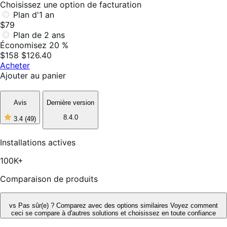
Choisissez une option de facturation
Plan d'1 an
$79
Plan de 2 ans
Économisez 20 %
$158
$126.40
Acheter
Ajouter au panier
Avis
Dernière version
8.4.0
3.4
(49)
3
étoiles
sur
Installations actives
5,
49
100K+
avis
Comparaison de produits
vs
Pas sûr(e) ? Comparez avec des options similaires
Voyez comment
ceci se compare à d'autres solutions et choisissez en toute confiance