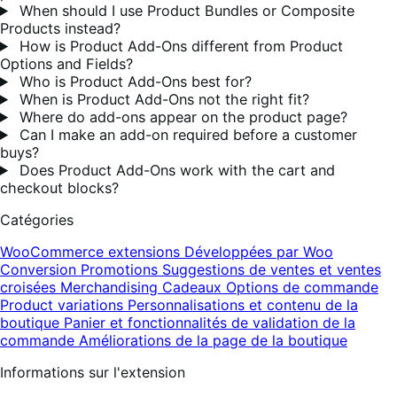
When should I use Product Bundles or Composite
Products instead?
How is Product Add-Ons different from Product
Options and Fields?
Who is Product Add-Ons best for?
When is Product Add-Ons not the right fit?
Where do add-ons appear on the product page?
Can I make an add-on required before a customer
buys?
Does Product Add-Ons work with the cart and
checkout blocks?
Catégories
WooCommerce extensions
Développées par Woo
Conversion
Promotions
Suggestions de ventes et ventes
croisées
Merchandising
Cadeaux
Options de commande
Product variations
Personnalisations et contenu de la
boutique
Panier et fonctionnalités de validation de la
commande
Améliorations de la page de la boutique
Informations sur l'extension