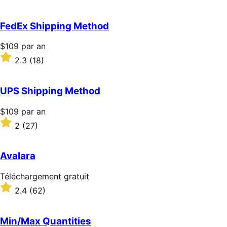
par
2.6
an
sur
5 étoiles
FedEx Shipping Method
Prix
$109
par an
$109
Noté
2.3
(18)
par
2.3
an
sur
5 étoiles
UPS Shipping Method
Prix
$109
par an
$109
Noté
2
(27)
par
2
an
sur
5 étoiles
Avalara
Téléchargement
Téléchargement gratuit
gratuit
Noté
2.4
(62)
2.4
sur
5 étoiles
Min/Max Quantities