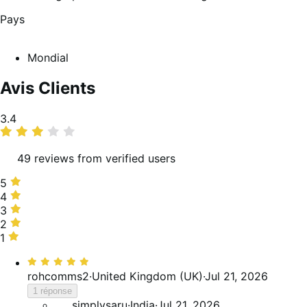
Pays
Mondial
Avis Clients
Moyenne
3.4
des
notes
49 reviews from verified users
5 étoiles,
5
37 %
4 étoiles,
4
des
12 %
3 étoiles,
3
avis
des
24 %
2 étoiles,
2
avis
des
8 %
1 étoile,
1
avis
des
18 %
Noté
avis
des
5
rohcomms2
·
United Kingdom (UK)
·
Jul 21, 2026
avis
sur
1 réponse
5
simplysaru
·
India
·
Jul 21, 2026