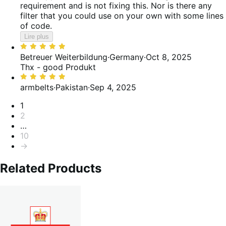
requirement and is not fixing this. Nor is there any
filter that you could use on your own with some lines
of code.
Lire plus
Noté
5
Betreuer Weiterbildung
·
Germany
·
Oct 8, 2025
sur
Thx - good Produkt
5
Noté
5
armbelts
·
Pakistan
·
Sep 4, 2025
sur
Pagination
1
5
2
…
10
→
Related Products