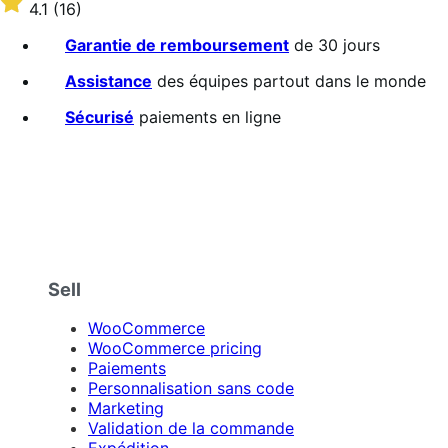
$59
Noté
4.1
(16)
par
4.1
an
sur
Garantie de remboursement
de 30 jours
5 étoiles
Assistance
des équipes partout dans le monde
Sécurisé
paiements en ligne
Sell
WooCommerce
WooCommerce pricing
Paiements
Personnalisation sans code
Marketing
Validation de la commande