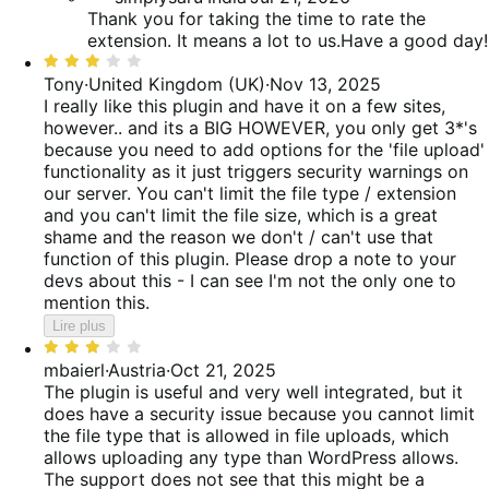
Thank you for taking the time to rate the
extension. It means a lot to us.Have a good day!
Noté
3
Tony
·
United Kingdom (UK)
·
Nov 13, 2025
sur
I really like this plugin and have it on a few sites,
5
however.. and its a BIG HOWEVER, you only get 3*'s
because you need to add options for the 'file upload'
functionality as it just triggers security warnings on
our server. You can't limit the file type / extension
and you can't limit the file size, which is a great
shame and the reason we don't / can't use that
function of this plugin. Please drop a note to your
devs about this - I can see I'm not the only one to
mention this.
Lire plus
Noté
3
mbaierl
·
Austria
·
Oct 21, 2025
sur
The plugin is useful and very well integrated, but it
5
does have a security issue because you cannot limit
the file type that is allowed in file uploads, which
allows uploading any type than WordPress allows.
The support does not see that this might be a