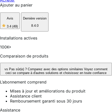
Ajouter au panier
Avis
Dernière version
8.4.0
3.4
(49)
3
étoiles
sur
Installations actives
5,
49
100K+
avis
Comparaison de produits
vs
Pas sûr(e) ? Comparez avec des options similaires
Voyez comment
ceci se compare à d'autres solutions et choisissez en toute confiance
L’abonnement comprend
Mises à jour et améliorations du produit
Assistance client
Remboursement garanti sous 30 jours
Assistance