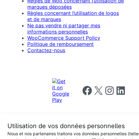
Règles de Woo concernant l’utilisation de
marques déposées
Règles concernant l’utilisation de logos
et de marques
Ne pas vendre ni partager mes
informations personnelles
WooCommerce Support Policy
Politique de remboursement
Contactez-nous
Follow us on Facebook
Follow us on X
Follow us on I
Follow us o
Utilisation de vos données personnelles
Privacy
Nous et nos partenaires traitons vos données personnelles (telle
Notice
Terms and
Privacy