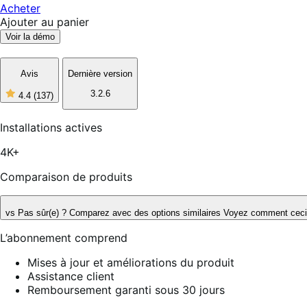
Acheter
Ajouter au panier
Voir la démo
Avis
Dernière version
3.2.6
4.4
(137)
4
étoiles
sur
Installations actives
5,
137
4K+
avis
Comparaison de produits
vs
Pas sûr(e) ? Comparez avec des options similaires
Voyez comment ceci s
L’abonnement comprend
Mises à jour et améliorations du produit
Assistance client
Remboursement garanti sous 30 jours