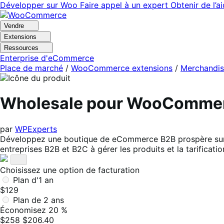
Aller
Aller
Développer sur Woo
Faire appel à un expert
Obtenir de l’a
à
au
la
contenu
Vendre
navigation
principal
Extensions
Ressources
Enterprise d'eCommerce
Place de marché
/
WooCommerce extensions
/
Merchandis
Wholesale pour WooCommer
par
WPExperts
Développez une boutique de eCommerce B2B prospère sur
entreprises B2B et B2C à gérer les produits et la tarification
Choisissez une option de facturation
Plan d'1 an
$129
Plan de 2 ans
Économisez 20 %
$258
$206.40