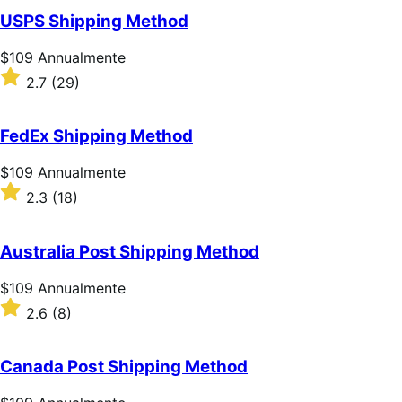
5
USPS Shipping Method
stelle
Prezzo
$109
Annualmente
$109
Valutato
2.7
(29)
Annualmente
2.7
su
5
FedEx Shipping Method
stelle
Prezzo
$109
Annualmente
$109
Valutato
2.3
(18)
Annualmente
2.3
su
5
Australia Post Shipping Method
stelle
Prezzo
$109
Annualmente
$109
Valutato
2.6
(8)
Annualmente
2.6
su
5
Canada Post Shipping Method
stelle