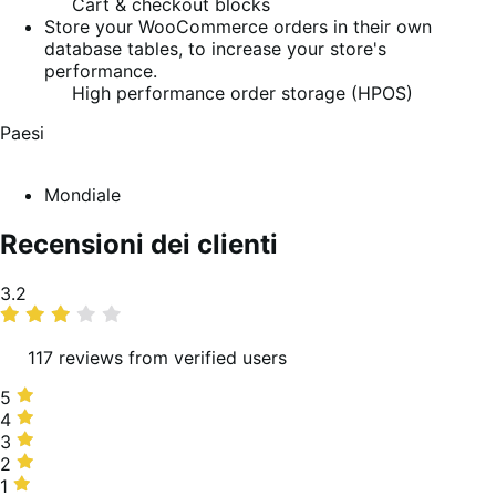
Cart & checkout blocks
Store your WooCommerce orders in their own
database tables, to increase your store's
performance.
High performance order storage (HPOS)
Paesi
Mondiale
Recensioni dei clienti
Valutazione
3.2
media
117 reviews from verified users
5
5
stelle,
4
4
33%
stelle,
3
3
delle
18%
stelle,
2
2
recensioni
delle
12%
stelle,
1
1