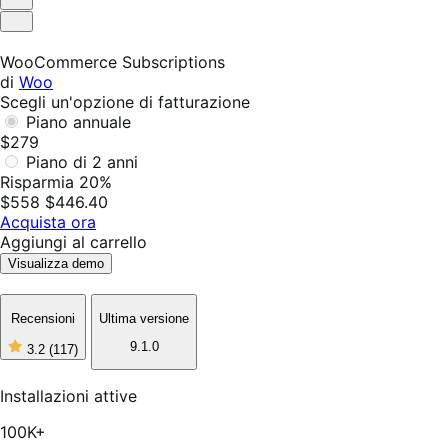
Utile
Non
utile
WooCommerce Subscriptions
di
Woo
Scegli un'opzione di fatturazione
Piano annuale
$279
Piano di 2 anni
Risparmia 20%
$558
$446.40
Acquista ora
Aggiungi al carrello
Visualizza demo
Recensioni
Ultima versione
9.1.0
3.2
(117)
3
stelle
su
Installazioni attive
5,
117
100K+
recensioni