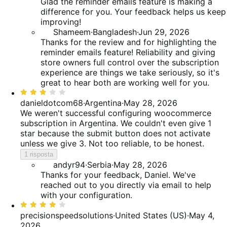
Glad the reminder emails feature is making a
difference for you. Your feedback helps us keep
improving!
Shameem
·
Bangladesh
·
Jun 29, 2026
Thanks for the review and for highlighting the
reminder emails feature! Reliability and giving
store owners full control over the subscription
experience are things we take seriously, so it's
great to hear both are working well for you.
Valutato
3
danieldotcom68
·
Argentina
·
May 28, 2026
su
We weren't successful configuring woocommerce
5
subscription in Argentina. We couldn't even give 1
star because the submit button does not activate
unless we give 3. Not too reliable, to be honest.
1 risposta
andyr94
·
Serbia
·
May 28, 2026
Thanks for your feedback, Daniel. We've
reached out to you directly via email to help
with your configuration.
Valutato
4
precisionspeedsolutions
·
United States (US)
·
May 4,
su
2026