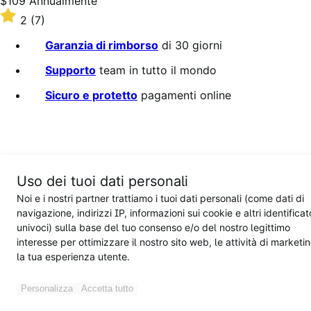
Prezzo
$109
Annualmente
$109
Valutato
2
(7)
Annualmente
2
su
Garanzia di rimborso
di 30 giorni
5
stelle
Supporto
team in tutto il mondo
Sicuro e protetto
pagamenti online
Uso dei tuoi dati personali
Noi e i nostri partner trattiamo i tuoi dati personali (come dati di
Sell
navigazione, indirizzi IP, informazioni sui cookie e altri identificat
univoci) sulla base del tuo consenso e/o del nostro legittimo
WooCommerce
interesse per ottimizzare il nostro sito web, le attività di marketi
WooCommerce pricing
la tua esperienza utente.
Payments
No-code customization
Personalizza
Accetta tutto
Marketing
Checkout