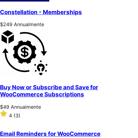
Constellation - Memberships
Prezzo
$249
Annualmente
$249
Annualmente
Buy Now or Subscribe and Save for
WooCommerce Subscriptions
Prezzo
$49
Annualmente
$49
Valutato
4
(3)
Annualmente
4
su
5
Email Reminders for WooCommerce
stelle