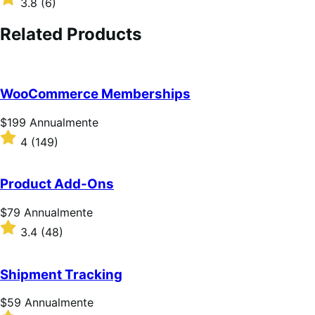
3.8
(6)
Annualmente
3.8
su
Related Products
5
stelle
WooCommerce Memberships
Prezzo
$199
Annualmente
$199
Valutato
4
(149)
Annualmente
4
su
5
Product Add-Ons
stelle
Prezzo
$79
Annualmente
$79
Valutato
3.4
(48)
Annualmente
3.4
su
5
Shipment Tracking
stelle
Prezzo
$59
Annualmente