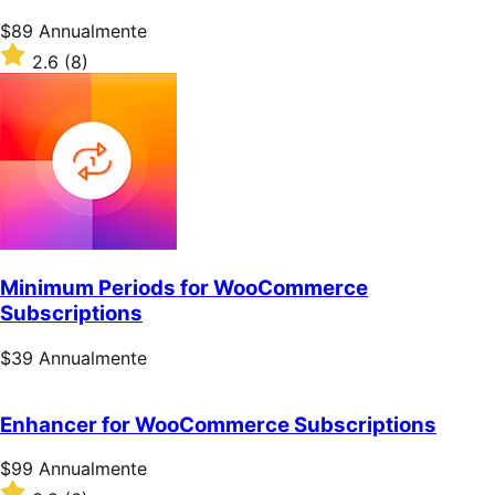
Prezzo
$89
Annualmente
$89
Valutato
2.6
(8)
Annualmente
2.6
su
5
stelle
Minimum Periods for WooCommerce
Subscriptions
Prezzo
$39
Annualmente
$39
Annualmente
Enhancer for WooCommerce Subscriptions
Prezzo
$99
Annualmente
$99
Valutato