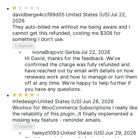
recensioni
delle
6%
stella,
Valutato
recensioni
delle
30%
1
davidberge4ccf89d05
·
United States (US)
·
Jul 22,
recensioni
delle
su
2026
recensioni
5
They auto-billed me without me being aware and I
cannot get this refunded, costing me $308 for
something I don't use.
1 risposta
IvonaBrajovic
·
Serbia
·
Jul 22, 2026
Hi David, thanks for the feedback. We've
confirmed the charge was fully refunded and
have reached out by email with details on how
renewals work and how to manage or turn them
off at any time. We're happy to help further if
you have any questions.
Valutato
4
mfedesign
·
United States (US)
·
Jun 28, 2026
su
Woohoo for WooCommerce Subscriptions
I really like
5
the reliability of this plugin...It finally implemented a
missing key feature - reminder emails.
2 risposte
haleyd1093
·
United States (US)
·
Jun 29, 2026