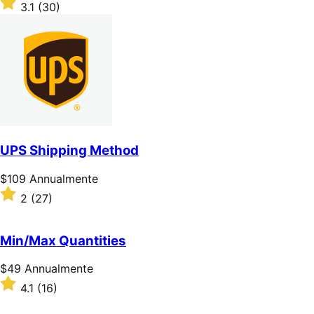
$59
Valutato
3.1
(30)
Annualmente
3.1
su
5
stelle
UPS Shipping Method
Prezzo
$109
Annualmente
$109
Valutato
2
(27)
Annualmente
2
su
5
Min/Max Quantities
stelle
Prezzo
$49
Annualmente
$49
Valutato
4.1
(16)
Annualmente
4.1
su