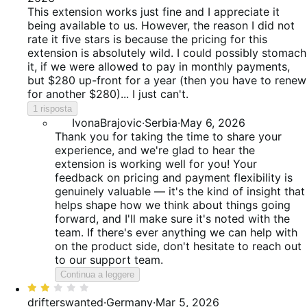
5
This extension works just fine and I appreciate it
being available to us. However, the reason I did not
rate it five stars is because the pricing for this
extension is absolutely wild. I could possibly stomach
it, if we were allowed to pay in monthly payments,
but $280 up-front for a year (then you have to renew
for another $280)... I just can't.
1 risposta
IvonaBrajovic
·
Serbia
·
May 6, 2026
Thank you for taking the time to share your
experience, and we're glad to hear the
extension is working well for you! Your
feedback on pricing and payment flexibility is
genuinely valuable — it's the kind of insight that
helps shape how we think about things going
forward, and I'll make sure it's noted with the
team. If there's ever anything we can help with
on the product side, don't hesitate to reach out
to our support team.
Continua a leggere
Valutato
2
drifterswanted
·
Germany
·
Mar 5, 2026