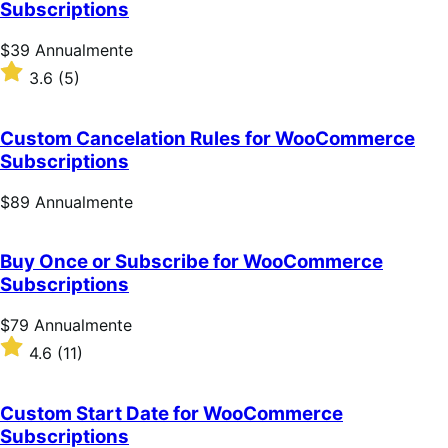
Subscriptions
Prezzo
$39
Annualmente
$39
Valutato
3.6
(5)
Annualmente
3.6
su
5
Custom Cancelation Rules for WooCommerce
stelle
Subscriptions
Prezzo
$89
Annualmente
$89
Annualmente
Buy Once or Subscribe for WooCommerce
Subscriptions
Prezzo
$79
Annualmente
$79
Valutato
4.6
(11)
Annualmente
4.6
su
5
Custom Start Date for WooCommerce
stelle
Subscriptions