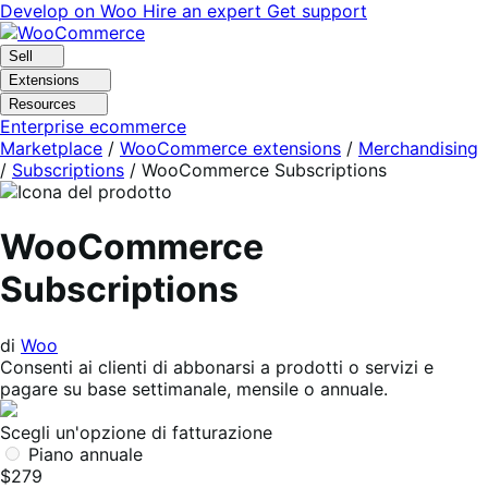
Vai
Vai
Develop on Woo
Hire an expert
Get support
alla
al
navigazione
contenuto
Sell
Extensions
Resources
Enterprise ecommerce
Marketplace
/
WooCommerce extensions
/
Merchandising
/
Subscriptions
/
WooCommerce Subscriptions
WooCommerce
Subscriptions
di
Woo
Consenti ai clienti di abbonarsi a prodotti o servizi e
pagare su base settimanale, mensile o annuale.
Scegli un'opzione di fatturazione
Piano annuale
$279