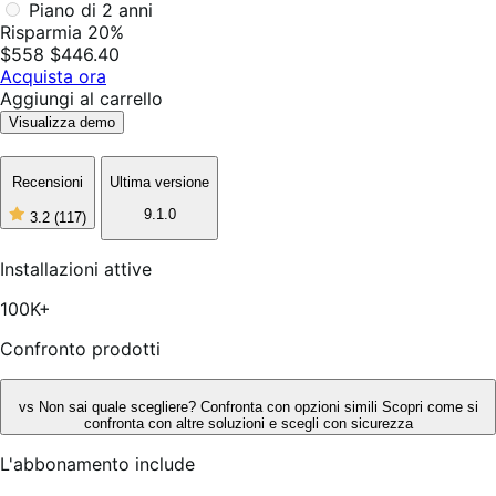
Piano di 2 anni
Risparmia 20%
$558
$446.40
Acquista ora
Aggiungi al carrello
Visualizza demo
Recensioni
Ultima versione
9.1.0
3.2
(117)
3
stelle
su
Installazioni attive
5,
117
100K+
recensioni
Confronto prodotti
vs
Non sai quale scegliere? Confronta con opzioni simili
Scopri come si
confronta con altre soluzioni e scegli con sicurezza
L'abbonamento include