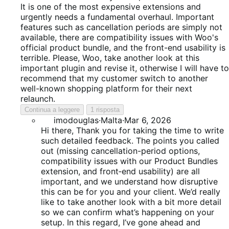
su
It is one of the most expensive extensions and
5
urgently needs a fundamental overhaul. Important
features such as cancellation periods are simply not
available, there are compatibility issues with Woo's
official product bundle, and the front-end usability is
terrible. Please, Woo, take another look at this
important plugin and revise it, otherwise I will have to
recommend that my customer switch to another
well-known shopping platform for their next
relaunch.
Continua a leggere
1 risposta
imodouglas
·
Malta
·
Mar 6, 2026
Hi there, Thank you for taking the time to write
such detailed feedback. The points you called
out (missing cancellation-period options,
compatibility issues with our Product Bundles
extension, and front‑end usability) are all
important, and we understand how disruptive
this can be for you and your client. We’d really
like to take another look with a bit more detail
so we can confirm what’s happening on your
setup. In this regard, I’ve gone ahead and