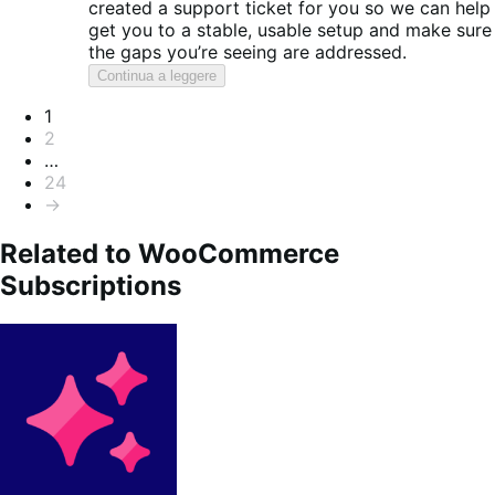
created a support ticket for you so we can help
get you to a stable, usable setup and make sure
the gaps you’re seeing are addressed.
Continua a leggere
Paginazione
1
2
…
24
→
Related to WooCommerce
Subscriptions