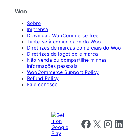
Woo
Sobre
Imprensa
Download WooCommerce free
Junte-se à comunidade do Woo
Diretrizes de marcas comerciais do Woo
Diretrizes de logotipo e marca
Não venda ou compartilhe minhas
informações pessoais
WooCommerce Support Policy
Refund Policy
Fale conosco
Follow us on Facebook
Follow us on X
Follow us on I
Follow us o