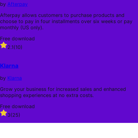
stars
by
Afterpay
Afterpay allows customers to purchase products and
choose to pay in four installments over six weeks or pay
monthly (US only).
Free download
Rated
2.1
(10)
2.1
out
of
Klarna
5
stars
by
Klarna
Grow your business for increased sales and enhanced
shopping experiences at no extra costs.
Free download
Rated
3
(25)
3
out
of
5