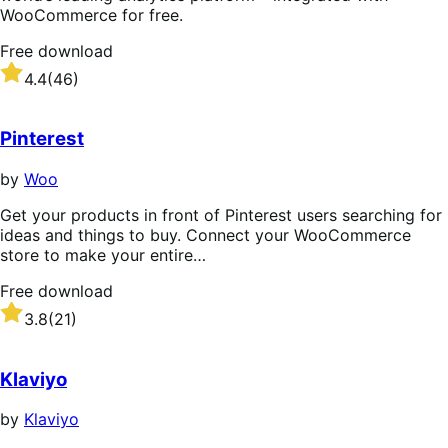
WooCommerce for free.
Free download
Rated
4.4
(46)
4.4
out
of
Pinterest
5
stars
by
Woo
Get your products in front of Pinterest users searching for
ideas and things to buy. Connect your WooCommerce
store to make your entire…
Free download
Rated
3.8
(21)
3.8
out
of
Klaviyo
5
stars
by
Klaviyo