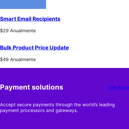
Smart Email Recipients
Preço:
$29
Anualmente
$29
Anualmente
Bulk Product Price Update
Preço:
$49
Anualmente
$49
Anualmente
Payment solutions
See more
Accept secure payments through the world’s leading
payment processors and gateways.