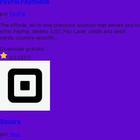
PayPal Payments
5
estrelas
por
PayPal
The official, all-in-one checkout solution that allows you to
offer PayPal, Venmo (US), Pay Later, credit and debit
cards, country-specific…
Download
Download gratuito
gratuito
Classificado
3.5
(337)
com
3.5
de
5
estrelas
Square
por
Woo