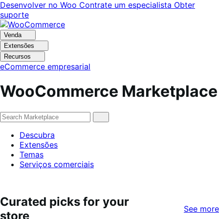
Pular
Pular
Desenvolver no Woo
Contrate um especialista
Obter
para
para
suporte
navegação
o
conteúdo
Venda
Extensões
Recursos
eCommerce empresarial
WooCommerce Marketplace
Descubra
Extensões
Temas
Serviços comerciais
Curated picks for your
See more
store