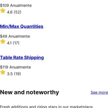
estrelas
Preço:
$109
Anualmente
$109
Classificado
4.6
(52)
Anualmente
com
4.6
de
Min/Max Quantities
5
estrelas
Preço:
$49
Anualmente
$49
Classificado
4.1
(17)
Anualmente
com
4.1
de
Table Rate Shipping
5
estrelas
Preço:
$119
Anualmente
$119
Classificado
3.5
(19)
Anualmente
com
3.5
de
5
New and noteworthy
See more
estrelas
Fresh additions and rising stars in our marketplace,