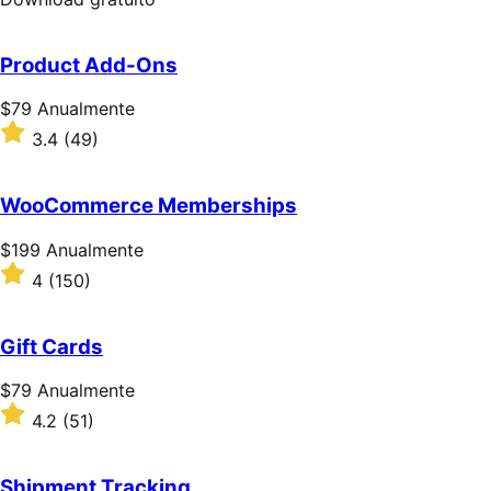
gratuito
Product Add-Ons
Preço:
$79
Anualmente
$79
Classificado
3.4
(49)
Anualmente
com
3.4
de
WooCommerce Memberships
5
estrelas
Preço:
$199
Anualmente
$199
Classificado
4
(150)
Anualmente
com
4
de
Gift Cards
5
estrelas
Preço:
$79
Anualmente
$79
Classificado
4.2
(51)
Anualmente
com
4.2
de
Shipment Tracking