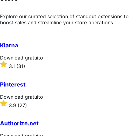
Explore our curated selection of standout extensions to
boost sales and streamline your store operations.
Klarna
Download
Download gratuito
gratuito
Classificado
3.1
(31)
com
3.1
de
Pinterest
5
estrelas
Download
Download gratuito
gratuito
Classificado
3.9
(27)
com
3.9
de
Authorize.net
5
estrelas
Download
Download gratuito