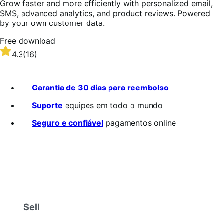
Grow faster and more efficiently with personalized email,
SMS, advanced analytics, and product reviews. Powered
by your own customer data.
Free download
Rated
4.3
(16)
4.3
out
of
Garantia de 30 dias para reembolso
5
stars
Suporte
equipes em todo o mundo
Seguro e confiável
pagamentos online
Sell