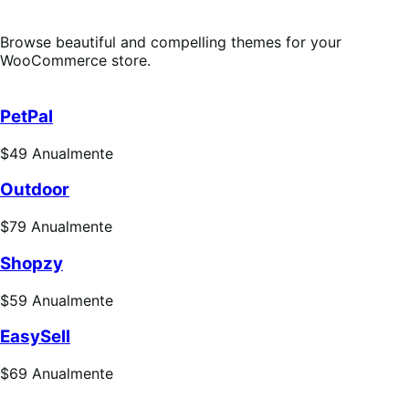
Browse beautiful and compelling themes for your
WooCommerce store.
PetPal
Preço:
$49
Anualmente
$49
Outdoor
Anualmente
Preço:
$79
Anualmente
$79
Shopzy
Anualmente
Preço:
$59
Anualmente
$59
EasySell
Anualmente
Preço:
$69
Anualmente
$69
Anualmente