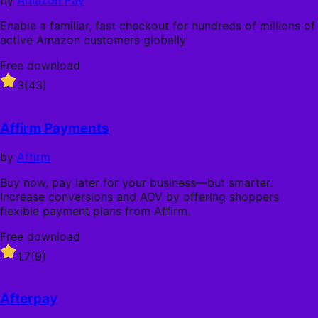
by
Amazon Pay
Enable a familiar, fast checkout for hundreds of millions of
active Amazon customers globally
Free download
Rated
3
(43)
3
out
of
Affirm Payments
5
stars
by
Affirm
Buy now, pay later for your business—but smarter.
Increase conversions and AOV by offering shoppers
flexible payment plans from Affirm.
Free download
Rated
1.7
(9)
1.7
out
of
Afterpay
5