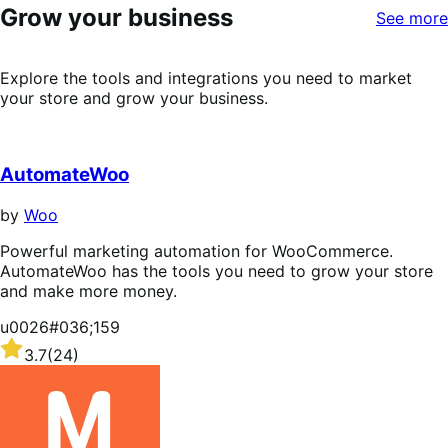
Grow your business
stars
See more
Explore the tools and integrations you need to market
your store and grow your business.
AutomateWoo
by
Woo
Powerful marketing automation for WooCommerce.
AutomateWoo has the tools you need to grow your store
and make more money.
u0026#036;159
Rated
3.7
(24)
3.7
out
of
5
stars