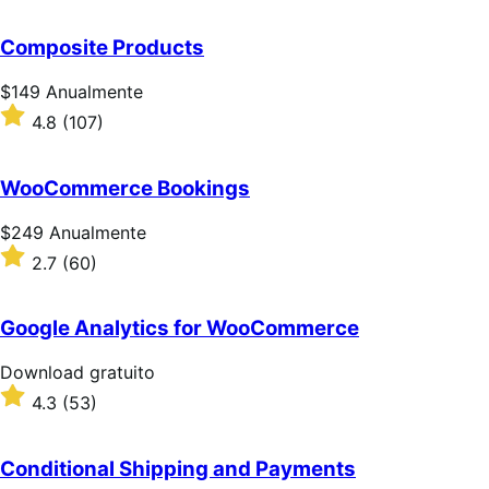
3.2
de
Composite Products
5
estrelas
Preço:
$149
Anualmente
$149
Classificado
4.8
(107)
Anualmente
com
4.8
de
WooCommerce Bookings
5
estrelas
Preço:
$249
Anualmente
$249
Classificado
2.7
(60)
Anualmente
com
2.7
de
Google Analytics for WooCommerce
5
estrelas
Download
Download gratuito
gratuito
Classificado
4.3
(53)
com
4.3
de
Conditional Shipping and Payments
5