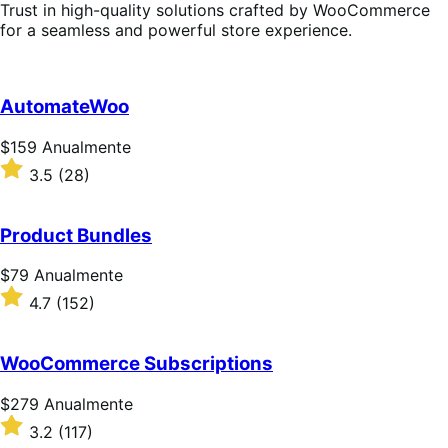
Trust in high-quality solutions crafted by WooCommerce
for a seamless and powerful store experience.
AutomateWoo
Preço:
$159
Anualmente
$159
Classificado
3.5
(28)
Anualmente
com
3.5
de
Product Bundles
5
estrelas
Preço:
$79
Anualmente
$79
Classificado
4.7
(152)
Anualmente
com
4.7
de
WooCommerce Subscriptions
5
estrelas
Preço:
$279
Anualmente
$279
Classificado
3.2
(117)
Anualmente
com