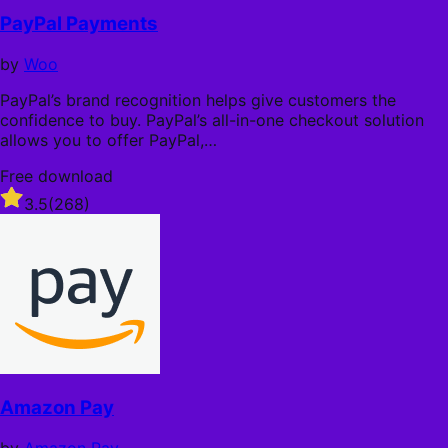
a
e
l
PayPal Payments
m
e
by
Woo
n
PayPal’s brand recognition helps give customers the
t
confidence to buy. PayPal’s all-in-one checkout solution
e
allows you to offer PayPal,…
Free download
Rated
3.5
(268)
3.5
out
of
5
stars
Amazon Pay