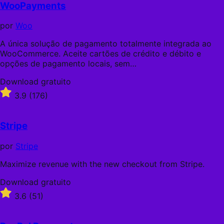
WooPayments
por
Woo
A única solução de pagamento totalmente integrada ao
WooCommerce. Aceite cartões de crédito e débito e
opções de pagamento locais, sem…
Download
Download gratuito
gratuito
Classificado
3.9
(176)
com
3.9
de
Stripe
5
estrelas
por
Stripe
Maximize revenue with the new checkout from Stripe.
Download
Download gratuito
gratuito
Classificado
3.6
(51)
com
3.6
de