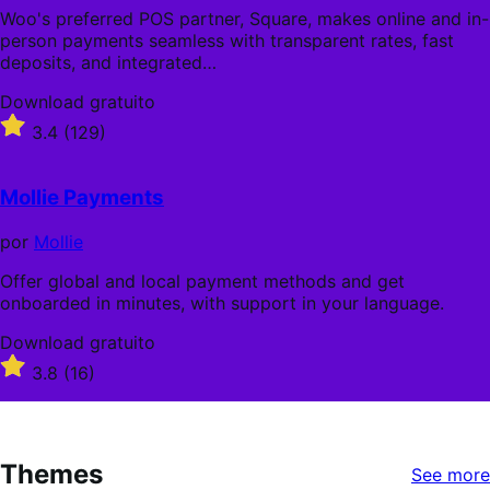
Woo's preferred POS partner, Square, makes online and in-
person payments seamless with transparent rates, fast
deposits, and integrated…
Download
Download gratuito
gratuito
Classificado
3.4
(129)
com
3.4
de
Mollie Payments
5
estrelas
por
Mollie
Offer global and local payment methods and get
onboarded in minutes, with support in your language.
Download
Download gratuito
gratuito
Classificado
3.8
(16)
com
3.8
de
5
Themes
estrelas
See more