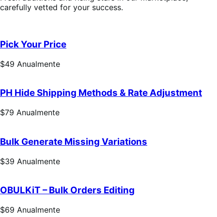
carefully vetted for your success.
Pick Your Price
Preço:
$49
Anualmente
$49
Anualmente
PH Hide Shipping Methods & Rate Adjustment
Preço:
$79
Anualmente
$79
Anualmente
Bulk Generate Missing Variations
Preço:
$39
Anualmente
$39
Anualmente
OBULKiT – Bulk Orders Editing
Preço:
$69
Anualmente