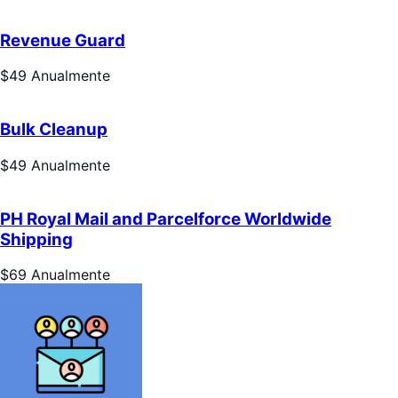
$69
Anualmente
Revenue Guard
Preço:
$49
Anualmente
$49
Anualmente
Bulk Cleanup
Preço:
$49
Anualmente
$49
Anualmente
PH Royal Mail and Parcelforce Worldwide
Shipping
Preço:
$69
Anualmente
$69
Anualmente