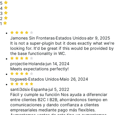
5
5
estrelas,
4
4
43%
estrelas,
3
3
de
57%
estrelas,
2
2
avaliações
de
0%
estrelas,
1
1
avaliações
de
0%
estrela,
Classificado
avaliações
de
0%
com
Jamones Sin Fronteras
·
Estados Unidos
·
abr 9, 2025
avaliações
de
4
It is not a super-plugin but it does exactly what we're
avaliações
de
looking for. It'd be great if this would be provided by
5
the base functionality in WC.
Classificado
com
projectie
·
Holanda
·
jun 14, 2024
4
Meets expectations perfectly!
de
Classificado
5
com
togsweb
·
Estados Unidos
·
Maio 26, 2024
4
Classificado
de
com
santi3dsix
·
Espanha
·
jul 5, 2022
5
5
Fácil y cumple su función
Nos ayuda a diferenciar
de
entre clientes B2C I B2B, ahorrándonos tiempo en
5
comunicaciones y dando confianza a clientes
empresariales mediante pago más flexibles.