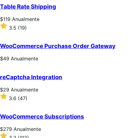
Table Rate Shipping
Preço:
$119
Anualmente
$119
Classificado
3.5
(19)
Anualmente
com
3.5
de
WooCommerce Purchase Order Gateway
5
estrelas
Preço:
$49
Anualmente
$49
Anualmente
reCaptcha Integration
Preço:
$29
Anualmente
$29
Classificado
3.6
(47)
Anualmente
com
3.6
de
WooCommerce Subscriptions
5
estrelas
Preço:
$279
Anualmente
$279
Classificado
3.2
(112)