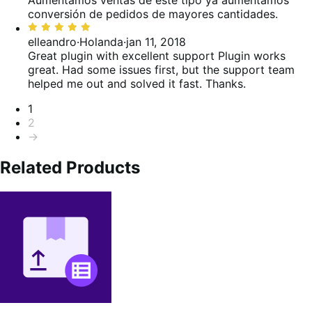
Aumentamos ventas de este tipo ya aumentamos
conversión de pedidos de mayores cantidades.
Classificado
com
elleandro
·
Holanda
·
jan 11, 2018
5
Great plugin with excellent support
Plugin works
de
great. Had some issues first, but the support team
5
helped me out and solved it fast. Thanks.
Paginação
1
2
→
Related Products