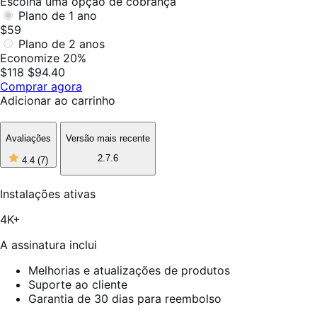
Escolha uma opção de cobrança
Plano de 1 ano
$59
Plano de 2 anos
Economize 20%
$118
$94.40
Comprar agora
Adicionar ao carrinho
Avaliações
Versão mais recente
4
2.7.6
4.4
(7)
de
5
estrelas,
Instalações ativas
7
avaliações
4K+
A assinatura inclui
Melhorias e atualizações de produtos
Suporte ao cliente
Garantia de 30 dias para reembolso