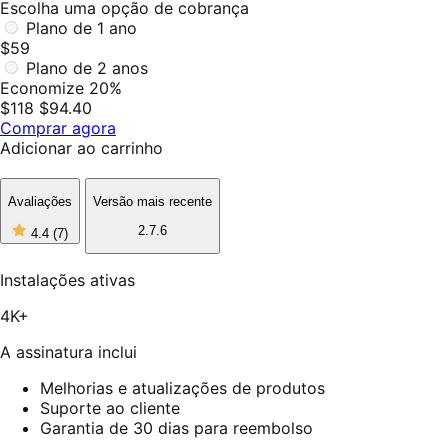
Escolha uma opção de cobrança
Plano de 1 ano
$59
Plano de 2 anos
Economize 20%
$118
$94.40
Comprar agora
Adicionar ao carrinho
Avaliações
Versão mais recente
4
2.7.6
4.4
(7)
de
5
estrelas,
Instalações ativas
7
avaliações
4K+
A assinatura inclui
Melhorias e atualizações de produtos
Suporte ao cliente
Garantia de 30 dias para reembolso