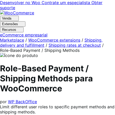
Pular
Pular
Desenvolver no Woo
Contrate um especialista
Obter
para
para
suporte
navegação
o
conteúdo
Venda
Extensões
Recursos
eCommerce empresarial
Marketplace
/
WooCommerce extensions
/
Shipping,
delivery and fulfillment
/
Shipping rates at checkout
/
Role-Based Payment / Shipping Methods
Role-Based Payment /
Shipping Methods para
WooCommerce
por
WP BackOffice
Limit different user roles to specific payment methods and
shipping methods.