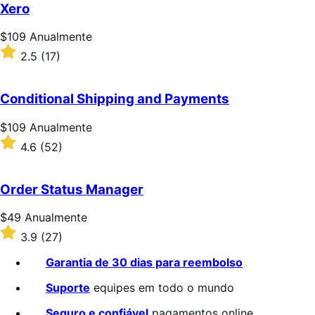
de
Xero
5
estrelas
Preço:
$109
Anualmente
$109
Classificado
2.5
(17)
Anualmente
com
2.5
de
Conditional Shipping and Payments
5
estrelas
Preço:
$109
Anualmente
$109
Classificado
4.6
(52)
Anualmente
com
4.6
de
Order Status Manager
5
estrelas
Preço:
$49
Anualmente
$49
Classificado
3.9
(27)
Anualmente
com
3.9
Garantia de 30 dias para reembolso
de
5
Suporte
equipes em todo o mundo
estrelas
Seguro e confiável
pagamentos online