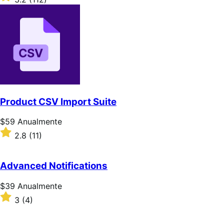
Anualmente
com
3.2
de
5
estrelas
Product CSV Import Suite
Preço:
$59
Anualmente
$59
Classificado
2.8
(11)
Anualmente
com
2.8
de
Advanced Notifications
5
estrelas
Preço:
$39
Anualmente
$39
Classificado
3
(4)
Anualmente
com
3