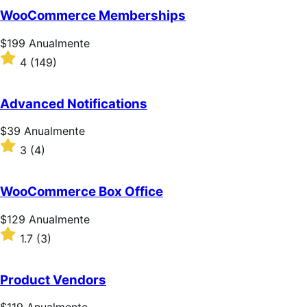
de
WooCommerce Memberships
5
estrelas
Preço:
$199
Anualmente
$199
Classificado
4
(149)
Anualmente
com
4
de
Advanced Notifications
5
estrelas
Preço:
$39
Anualmente
$39
Classificado
3
(4)
Anualmente
com
3
de
WooCommerce Box Office
5
estrelas
Preço:
$129
Anualmente
$129
Classificado
1.7
(3)
Anualmente
com
1.7
de
Product Vendors
5
estrelas
Preço: