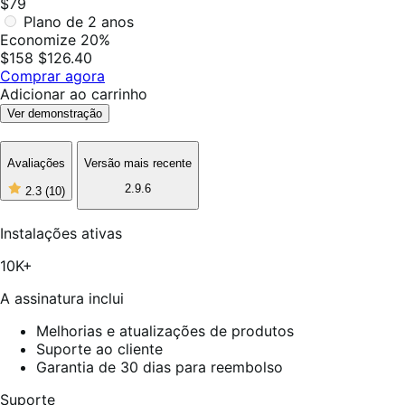
$79
Plano de 2 anos
Economize 20%
$158
$126.40
Comprar agora
Adicionar ao carrinho
Ver demonstração
Avaliações
Versão mais recente
2.9.6
2.3
(10)
2
de
5
Instalações ativas
estrelas,
10
10K+
avaliações
A assinatura inclui
Melhorias e atualizações de produtos
Suporte ao cliente
Garantia de 30 dias para reembolso
Suporte