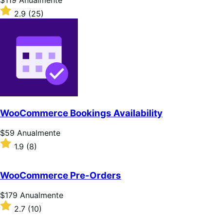
$119
Anualmente
$119
Classificado
2.9
(25)
Anualmente
com
2.9
de
5
estrelas
WooCommerce Bookings Availability
Preço:
$59
Anualmente
$59
Classificado
1.9
(8)
Anualmente
com
1.9
de
WooCommerce Pre-Orders
5
estrelas
Preço:
$179
Anualmente
$179
Classificado
2.7
(10)
Anualmente
com