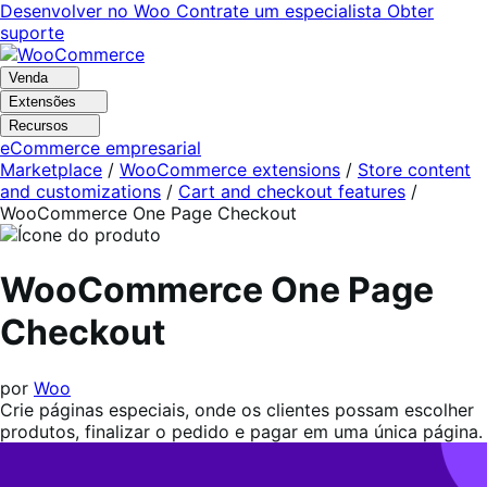
Pular
Pular
Desenvolver no Woo
Contrate um especialista
Obter
para
para
suporte
navegação
o
conteúdo
Venda
Extensões
Recursos
eCommerce empresarial
Marketplace
/
WooCommerce extensions
/
Store content
and customizations
/
Cart and checkout features
/
WooCommerce One Page Checkout
WooCommerce One Page
Checkout
por
Woo
Crie páginas especiais, onde os clientes possam escolher
produtos, finalizar o pedido e pagar em uma única página.