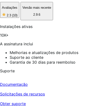
Avaliações
Versão mais recente
2.9.6
2.3
(10)
2
de
5
Instalações ativas
estrelas,
10
10K+
avaliações
A assinatura inclui
Melhorias e atualizações de produtos
Suporte ao cliente
Garantia de 30 dias para reembolso
Suporte
Documentação
Solicitações de recursos
Obter suporte