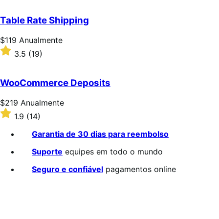
2.7
de
Table Rate Shipping
5
estrelas
Preço:
$119
Anualmente
$119
Classificado
3.5
(19)
Anualmente
com
3.5
de
WooCommerce Deposits
5
estrelas
Preço:
$219
Anualmente
$219
Classificado
1.9
(14)
Anualmente
com
1.9
Garantia de 30 dias para reembolso
de
5
Suporte
equipes em todo o mundo
estrelas
Seguro e confiável
pagamentos online