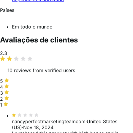
Países
Em todo o mundo
Avaliações de clientes
Classificação
2.3
média
10 reviews from verified users
5
5
estrelas,
4
4
20%
estrelas,
3
3
de
0%
estrelas,
2
2
avaliações
de
20%
estrelas,
1
1
avaliações
de
10%
estrela,
Classificado
avaliações
de
50%
com
nancyperfectmarketingteamcom
·
United States
avaliações
de
1
(US)
·
Nov 18, 2024
avaliações