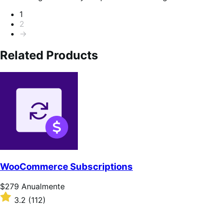
Paginação
1
2
→
Related Products
WooCommerce Subscriptions
Preço:
$279
Anualmente
$279
Classificado
3.2
(112)
Anualmente
com
3.2