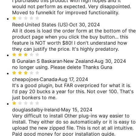
de
I purchased this product with high hopes and it
5
would not perform as expected. Very disappointed.
Moved to funnelkit for improved functionaility.
Classificado
com
Reed
·
United States (US)
·
Oct 30, 2024
1
All it does is load the order form at the bottom of the
de
product page when you click the buy button... this
5
feature is NOT worth $80! I don't understand how
they can justify the price. It's highly predatory.
Classificado
com
B Gunalan S Baskaran
·
New Zealand
·
Aug 30, 2024
3
no longer using. Please delete Thanks Guna
de
Classificado
5
com
cheapojoes
·
Canada
·
Aug 17, 2024
3
It's a good plugin, but FAR overpriced for what it is.
de
I'd pay 20 bucks a year for this. Not over 100. That's
5
just bonkers to me.
Classificado
com
douglasdalby
·
Ireland
·
May 15, 2024
1
Very difficult to install
Other plug-ins way easier to
de
install. They either do so automatically or it is easy to
5
upload the new zipped file. This is not at all intuitive.
Paid good money for poor installation guide.