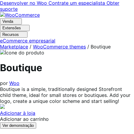
Pular
Pular
Desenvolver no Woo
Contrate um especialista
Obter
para
para
suporte
navegação
o
conteúdo
Venda
Extensões
Recursos
eCommerce empresarial
Marketplace
/
WooCommerce themes
/
Boutique
Boutique
por
Woo
Boutique is a simple, traditionally designed Storefront
child theme, ideal for small stores or boutiques. Add your
logo, create a unique color scheme and start selling!
Adicionar à loja
Adicionar ao carrinho
Ver demonstração