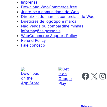
Imprensa
Download WooCommerce free
Junte-se à comunidade do Woo
Diretrizes de marcas comerciais do Woo
Diretrizes de logotipo e marca
Não venda ou compartilhe minhas
informações pessoais
WooCommerce Support Policy
Refund Policy
Fale conosco
Follow us on 
Follow us on X
Foll
Privacy