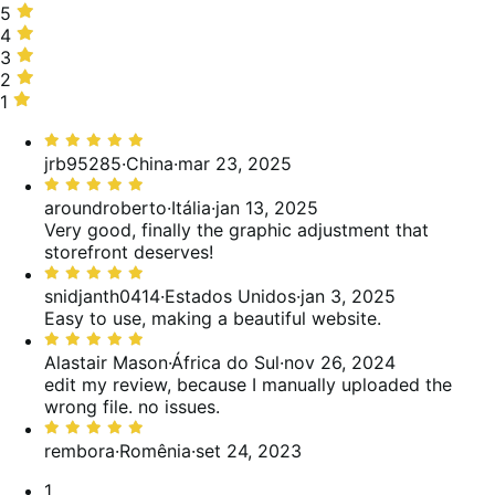
5
5
estrelas,
4
4
91%
estrelas,
3
3
de
9%
estrelas,
2
2
avaliações
de
0%
estrelas,
1
1
avaliações
de
0%
estrela,
Classificado
avaliações
de
0%
com
jrb95285
·
China
·
mar 23, 2025
avaliações
de
5
Classificado
avaliações
de
com
aroundroberto
·
Itália
·
jan 13, 2025
5
5
Very good, finally the graphic adjustment that
de
storefront deserves!
5
Classificado
com
snidjanth0414
·
Estados Unidos
·
jan 3, 2025
5
Easy to use, making a beautiful website.
de
Classificado
5
com
Alastair Mason
·
África do Sul
·
nov 26, 2024
5
edit my review, because I manually uploaded the
de
wrong file. no issues.
5
Classificado
com
rembora
·
Romênia
·
set 24, 2023
5
Paginação
1
de