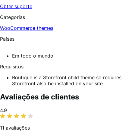
Obter suporte
Categorias
WooCommerce themes
Países
Em todo o mundo
Requisitos
Boutique is a Storefront child theme so requires
Storefront also be installed on your site.
Avaliações de clientes
Classificação
4.9
média
11 avaliações