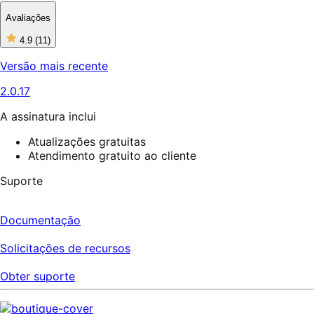
Avaliações
4.9
(11)
4
de
Versão mais recente
5
estrelas,
2.0.17
11
avaliações
A assinatura inclui
Atualizações gratuitas
Atendimento gratuito ao cliente
Suporte
Documentação
Solicitações de recursos
Obter suporte