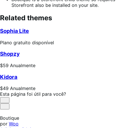
Storefront also be installed on your site.
Related themes
Sophia Lite
Plano
Plano gratuito disponível
gratuito
Shopzy
disponível
Preço:
$59
Anualmente
$59
Kidora
Anualmente
Preço:
$49
Anualmente
$49
Esta página foi útil para você?
Anualmente
Útil
Não
foi
Boutique
útil
por
Woo