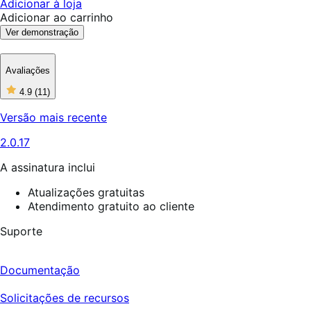
Adicionar à loja
Adicionar ao carrinho
Ver demonstração
Avaliações
4.9
(11)
4
de
Versão mais recente
5
estrelas,
2.0.17
11
avaliações
A assinatura inclui
Atualizações gratuitas
Atendimento gratuito ao cliente
Suporte
Documentação
Solicitações de recursos