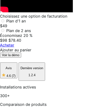
Choisissez une option de facturation
Plan d'1 an
$49
Plan de 2 ans
Économisez 20 %
$98
$78.40
Acheter
Ajouter au panier
Voir la démo
Avis
Dernière version
1.2.4
4.6
(7)
4
étoiles
sur
Installations actives
5,
7
300+
avis
Comparaison de produits