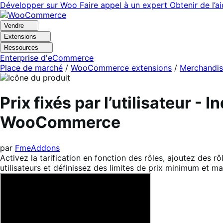
Aller
Aller
Développer sur Woo
Faire appel à un expert
Obtenir de l’a
à
au
la
contenu
Vendre
navigation
principal
Extensions
Ressources
Enterprise d'eCommerce
Place de marché
/
WooCommerce extensions
/
Merchandis
Prix fixés par l’utilisateur -
WooCommerce
par
FmeAddons
Activez la tarification en fonction des rôles, ajoutez des rôl
utilisateurs et définissez des limites de prix minimum et 