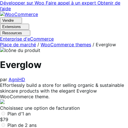
Aller
Aller
Développer sur Woo
Faire appel à un expert
Obtenir de
à
au
l’aide
la
contenu
navigation
principal
Vendre
Extensions
Ressources
Enterprise d'eCommerce
Place de marché
/
WooCommerce themes
/
Everglow
Everglow
par
AgniHD
Effortlessly build a store for selling organic & sustainable
skincare products with the elegant Everglow
WooCommerce theme.
Choisissez une option de facturation
Plan d'1 an
$79
Plan de 2 ans