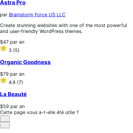
Astra Pro
par
Brainstorm Force US LLC
Create stunning websites with one of the most powerful
and user-friendly WordPress themes.
Prix
$47
par an
$47
Noté
3
(5)
par
3
an
sur
Organic Goodness
5 étoiles
Prix
$79
par an
$79
Noté
4.9
(7)
par
4.9
an
sur
La Beauté
5 étoiles
Prix
$59
par an
$59
Cette page vous a-t-elle été utile ?
par
Utile
an
Pas