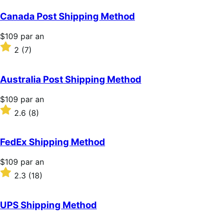
an
sur
5 étoiles
Canada Post Shipping Method
Prix
$109
par an
$109
Noté
2
(7)
par
2
an
sur
5 étoiles
Australia Post Shipping Method
Prix
$109
par an
$109
Noté
2.6
(8)
par
2.6
an
sur
5 étoiles
FedEx Shipping Method
Prix
$109
par an
$109
Noté
2.3
(18)
par
2.3
an
sur
5 étoiles
UPS Shipping Method