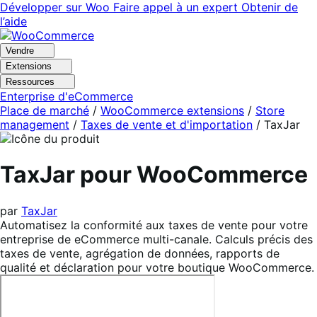
Aller
Aller
Développer sur Woo
Faire appel à un expert
Obtenir de
à
au
l’aide
la
contenu
navigation
principal
Vendre
Extensions
Ressources
Enterprise d'eCommerce
Place de marché
/
WooCommerce extensions
/
Store
management
/
Taxes de vente et d'importation
/
TaxJar
TaxJar pour WooCommerce
par
TaxJar
Automatisez la conformité aux taxes de vente pour votre
entreprise de eCommerce multi-canale. Calculs précis des
taxes de vente, agrégation de données, rapports de
qualité et déclaration pour votre boutique WooCommerce.