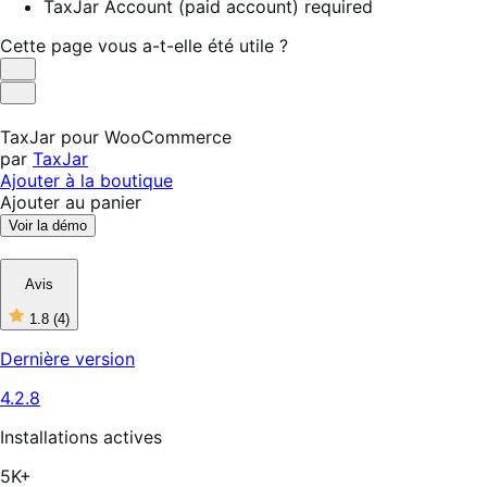
TaxJar Account (paid account) required
Cette page vous a-t-elle été utile ?
Utile
Pas
utile
TaxJar pour WooCommerce
par
TaxJar
Ajouter à la boutique
Ajouter au panier
Voir la démo
Avis
1.8
(4)
1
étoiles
Dernière version
sur
5,
4.2.8
4
avis
Installations actives
5K+