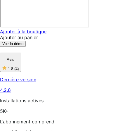
Ajouter à la boutique
Ajouter au panier
Voir la démo
Avis
1.8
(4)
1
étoiles
Dernière version
sur
5,
4.2.8
4
avis
Installations actives
5K+
L’abonnement comprend