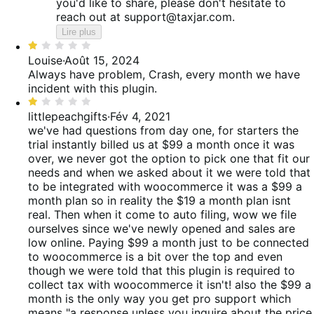
you'd like to share, please don't hesitate to
reach out at support@taxjar.com.
Lire plus
Noté
1
Louise
·
Août 15, 2024
sur
Always have problem, Crash, every month we have
5
incident with this plugin.
Noté
1
littlepeachgifts
·
Fév 4, 2021
sur
we've had questions from day one, for starters the
5
trial instantly billed us at $99 a month once it was
over, we never got the option to pick one that fit our
needs and when we asked about it we were told that
to be integrated with woocommerce it was a $99 a
month plan so in reality the $19 a month plan isnt
real. Then when it come to auto filing, wow we file
ourselves since we've newly opened and sales are
low online. Paying $99 a month just to be connected
to woocommerce is a bit over the top and even
though we were told that this plugin is required to
collect tax with woocommerce it isn't! also the $99 a
month is the only way you get pro support which
means "a response unless you inquire about the price