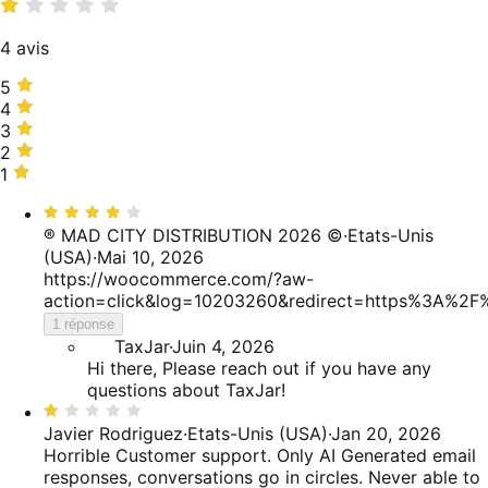
des
notes
4 avis
5 étoiles,
5
0 %
4 étoiles,
4
des
25 %
3 étoiles,
3
avis
des
0 %
2 étoiles,
2
avis
des
0 %
1 étoile,
1
avis
des
75 %
Noté
avis
des
4
® MAD CITY DISTRIBUTION 2026 ©
·
Etats-Unis
avis
sur
(USA)
·
Mai 10, 2026
5
https://woocommerce.com/?aw-
action=click&log=10203260&redirect=https%3A%2
1 réponse
TaxJar
·
Juin 4, 2026
Hi there, Please reach out if you have any
questions about TaxJar!
Noté
1
Javier Rodriguez
·
Etats-Unis (USA)
·
Jan 20, 2026
sur
Horrible Customer support. Only AI Generated email
5
responses, conversations go in circles. Never able to