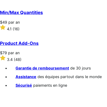
2.4
sur
5 étoiles
Min/Max Quantities
Prix
$49
par an
$49
Noté
4.1
(16)
par
4.1
an
sur
5 étoiles
Product Add-Ons
Prix
$79
par an
$79
Noté
3.4
(48)
par
3.4
an
sur
Garantie de remboursement
de 30 jours
5 étoiles
Assistance
des équipes partout dans le monde
Sécurisé
paiements en ligne