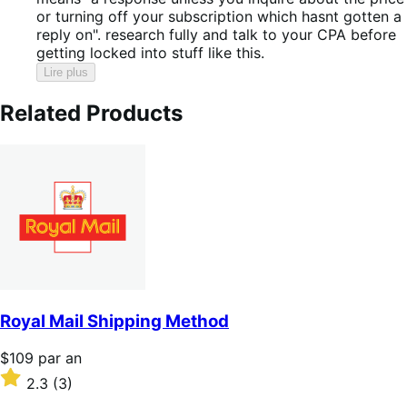
or turning off your subscription which hasnt gotten a
reply on". research fully and talk to your CPA before
getting locked into stuff like this.
Lire plus
Related Products
Royal Mail Shipping Method
Prix
$109
par an
$109
Noté
2.3
(3)
par
2.3