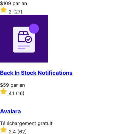
Prix
$109
par an
$109
Noté
2
(27)
par
2
an
sur
5 étoiles
Back In Stock Notifications
Prix
$59
par an
$59
Noté
4.1
(16)
par
4.1
an
sur
5 étoiles
Avalara
Téléchargement
Téléchargement gratuit
gratuit
Noté
2.4
(62)