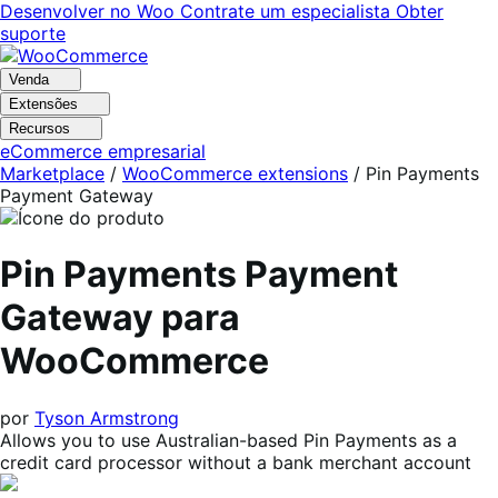
Pular
Pular
Desenvolver no Woo
Contrate um especialista
Obter
para
para
suporte
navegação
o
conteúdo
Venda
Extensões
Recursos
eCommerce empresarial
Marketplace
/
WooCommerce extensions
/
Pin Payments
Payment Gateway
Pin Payments Payment
Gateway para
WooCommerce
por
Tyson Armstrong
Allows you to use Australian-based Pin Payments as a
credit card processor without a bank merchant account