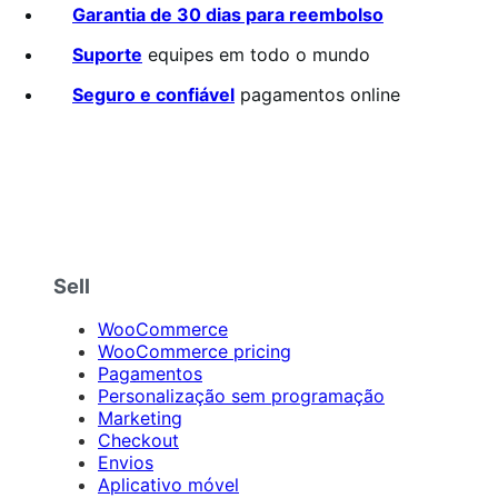
2
Garantia de 30 dias para reembolso
de
5
Suporte
equipes em todo o mundo
estrelas
Seguro e confiável
pagamentos online
Sell
WooCommerce
WooCommerce pricing
Pagamentos
Personalização sem programação
Marketing
Checkout
Envios
Aplicativo móvel