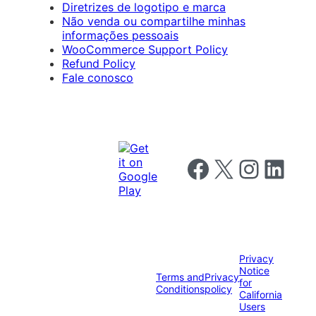
Diretrizes de logotipo e marca
Não venda ou compartilhe minhas
informações pessoais
WooCommerce Support Policy
Refund Policy
Fale conosco
Follow us on Facebook
Follow us on X
Follow us on I
Follow us o
Privacy
Notice
Terms and
Privacy
for
Conditions
policy
California
Users