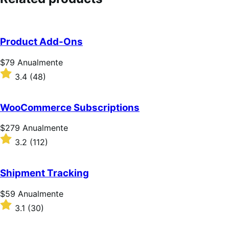
Product Add-Ons
Preço:
$79
Anualmente
$79
Classificado
3.4
(48)
Anualmente
com
3.4
de
WooCommerce Subscriptions
5
estrelas
Preço:
$279
Anualmente
$279
Classificado
3.2
(112)
Anualmente
com
3.2
de
Shipment Tracking
5
estrelas
Preço:
$59
Anualmente
$59
Classificado
3.1
(30)
Anualmente
com
3.1