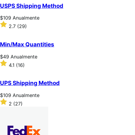
de
USPS Shipping Method
5
estrelas
Preço:
$109
Anualmente
$109
Classificado
2.7
(29)
Anualmente
com
2.7
de
Min/Max Quantities
5
estrelas
Preço:
$49
Anualmente
$49
Classificado
4.1
(16)
Anualmente
com
4.1
de
UPS Shipping Method
5
estrelas
Preço:
$109
Anualmente
$109
Classificado
2
(27)
Anualmente
com
2
de
5
estrelas