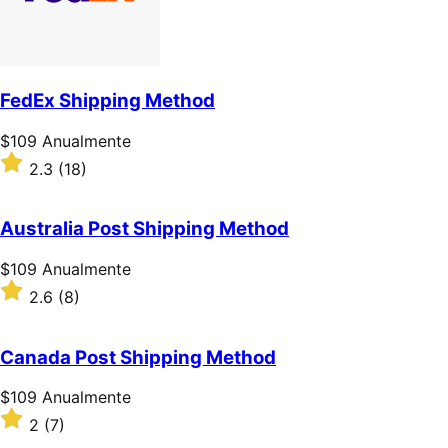
FedEx Shipping Method
Preço:
$109
Anualmente
$109
Classificado
2.3
(18)
Anualmente
com
2.3
de
Australia Post Shipping Method
5
estrelas
Preço:
$109
Anualmente
$109
Classificado
2.6
(8)
Anualmente
com
2.6
de
Canada Post Shipping Method
5
estrelas
Preço:
$109
Anualmente
$109
Classificado
2
(7)
Anualmente
com