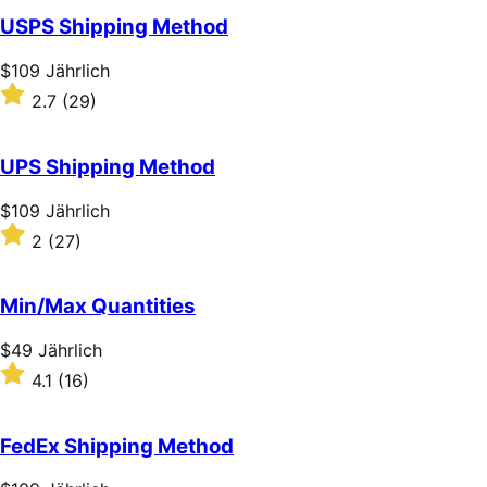
of
USPS Shipping Method
5
stars
Price
$109
Jährlich
$109
Rated
2.7
(29)
Jährlich
2.7
out
of
UPS Shipping Method
5
stars
Price
$109
Jährlich
$109
Rated
2
(27)
Jährlich
2
out
of
Min/Max Quantities
5
stars
Price
$49
Jährlich
$49
Rated
4.1
(16)
Jährlich
4.1
out
of
FedEx Shipping Method
5
stars