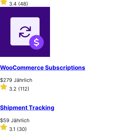
$79
Rated
3.4
(48)
Jährlich
3.4
out
of
5
stars
WooCommerce Subscriptions
Price
$279
Jährlich
$279
Rated
3.2
(112)
Jährlich
3.2
out
of
Shipment Tracking
5
stars
Price
$59
Jährlich
$59
Rated
3.1
(30)
Jährlich
3.1
out