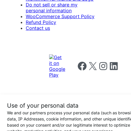
Do not sell or share my
personal information
WooCommerce Support Policy
Refund Policy
Contact us
Follow us on Facebook
Follow us on X
Follow us on I
Follow us o
Privacy
Use of your personal data
Notice
Terms and
Privacy
We and our partners process your personal data (such as brows
for
Conditions
policy
California
data, IP Addresses, cookie information, and other unique identifi
Users
based on your consent and/or our legitimate interest to optimize