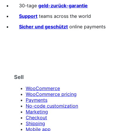
out
30-tage
geld-zurück-garantie
of
5
Support
teams across the world
stars
Sicher und geschützt
online payments
Sell
WooCommerce
WooCommerce pricing
Payments
No-code customization
Marketing
Checkout
Shipping
Mobile app