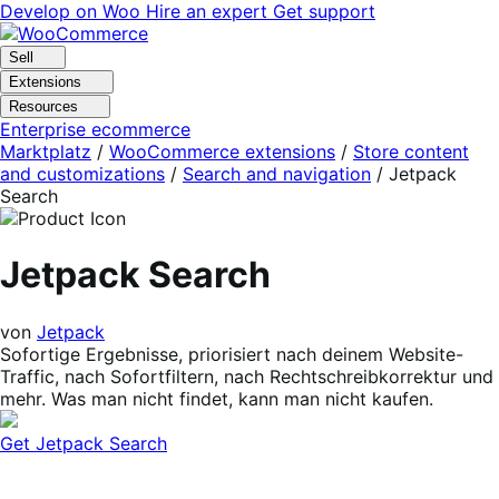
Skip
Skip
Develop on Woo
Hire an expert
Get support
to
to
navigation
content
Sell
Extensions
Resources
Enterprise ecommerce
Marktplatz
/
WooCommerce extensions
/
Store content
and customizations
/
Search and navigation
/
Jetpack
Search
Jetpack Search
von
Jetpack
Sofortige Ergebnisse, priorisiert nach deinem Website-
Traffic, nach Sofortfiltern, nach Rechtschreibkorrektur und
mehr. Was man nicht findet, kann man nicht kaufen.
Get Jetpack Search