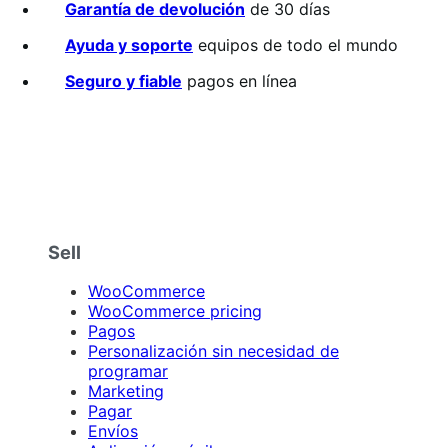
sobre
Garantía de devolución
de 30 días
5
estrellas
Ayuda y soporte
equipos de todo el mundo
Seguro y fiable
pagos en línea
Sell
WooCommerce
WooCommerce pricing
Pagos
Personalización sin necesidad de
programar
Marketing
Pagar
Envíos