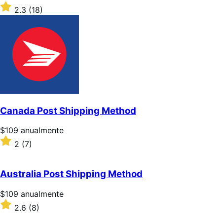
$109/anualmente
Valoración:
2.3
(18)
2.3
sobre
5
estrellas
Canada Post Shipping Method
Precio:
$109
anualmente
$109/anualmente
Valoración:
2
(7)
2
sobre
5
Australia Post Shipping Method
estrellas
Precio:
$109
anualmente
$109/anualmente
Valoración:
2.6
(8)
2.6