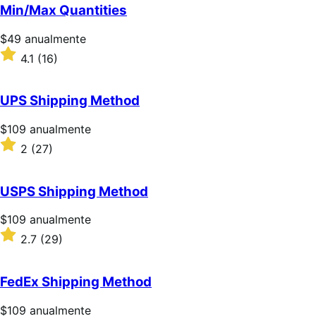
5
Min/Max Quantities
estrellas
Precio:
$49
anualmente
$49/anualmente
Valoración:
4.1
(16)
4.1
sobre
5
UPS Shipping Method
estrellas
Precio:
$109
anualmente
$109/anualmente
Valoración:
2
(27)
2
sobre
5
USPS Shipping Method
estrellas
Precio:
$109
anualmente
$109/anualmente
Valoración:
2.7
(29)
2.7
sobre
5
FedEx Shipping Method
estrellas
Precio:
$109
anualmente