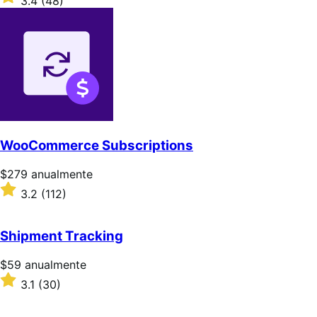
3.4
(48)
3.4
sobre
5
estrellas
WooCommerce Subscriptions
Precio:
$279
anualmente
$279/anualmente
Valoración:
3.2
(112)
3.2
sobre
5
Shipment Tracking
estrellas
Precio:
$59
anualmente
$59/anualmente
Valoración:
3.1
(30)
3.1
sobre