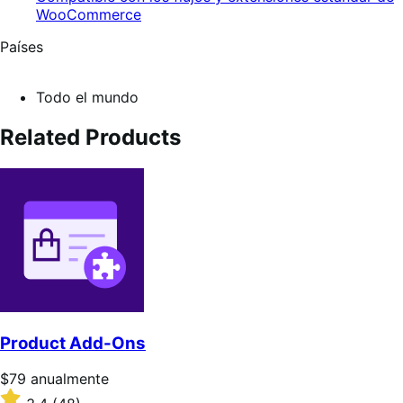
WooCommerce
Países
Todo el mundo
Related Products
Product Add-Ons
Precio:
$79
anualmente
$79/anualmente
Valoración: