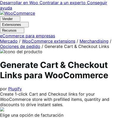
Ir
Saltar
Desarrollar en Woo
Contratar a un experto
Conseguir
a
al
ayuda
navegación
contenido
Vender
Extensiones
Recursos
eCommerce para empresas
Mercado
/
WooCommerce extensions
/
Merchandising
/
Opciones de pedido
/
Generate Cart & Checkout Links
Generate Cart & Checkout
Links para WooCommerce
por
Plugify
Create 1-click Cart and Checkout links for your
WooCommerce store with prefilled items, quantity and
discounts to drive instant sales.
Elige una opción de facturación