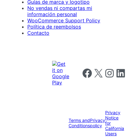
Guías de marca y logotipo
No vendas ni compartas mi
información personal
WooCommerce Support Policy
Política de reembolsos
Contacto
Follow us on Facebook
Follow us on X
Follow us on I
Follow us o
Privacy
Notice
Terms and
Privacy
for
Conditions
policy
California
Users