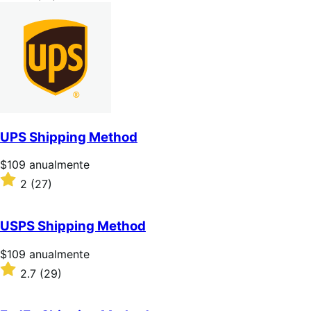
4.1
sobre
5
estrellas
UPS Shipping Method
Precio:
$109
anualmente
$109/anualmente
Valoración:
2
(27)
2
sobre
5
USPS Shipping Method
estrellas
Precio:
$109
anualmente
$109/anualmente
Valoración:
2.7
(29)
2.7
sobre
5