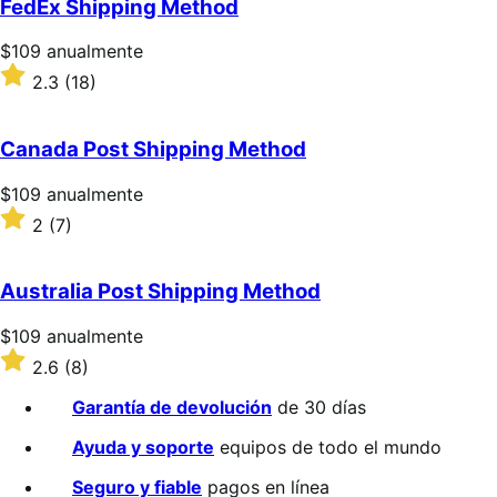
FedEx Shipping Method
estrellas
Precio:
$109
anualmente
$109/anualmente
Valoración:
2.3
(18)
2.3
sobre
5
Canada Post Shipping Method
estrellas
Precio:
$109
anualmente
$109/anualmente
Valoración:
2
(7)
2
sobre
5
Australia Post Shipping Method
estrellas
Precio:
$109
anualmente
$109/anualmente
Valoración:
2.6
(8)
2.6
sobre
Garantía de devolución
de 30 días
5
estrellas
Ayuda y soporte
equipos de todo el mundo
Seguro y fiable
pagos en línea