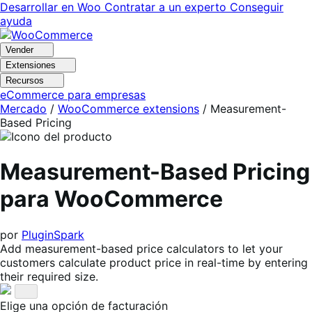
Ir
Saltar
Desarrollar en Woo
Contratar a un experto
Conseguir
a
al
ayuda
navegación
contenido
Vender
Extensiones
Recursos
eCommerce para empresas
Mercado
/
WooCommerce extensions
/
Measurement-
Based Pricing
Measurement-Based Pricing
para WooCommerce
por
PluginSpark
Add measurement-based price calculators to let your
customers calculate product price in real-time by entering
their required size.
Elige una opción de facturación