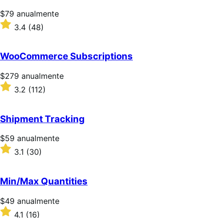
Precio:
$79
anualmente
$79/anualmente
Valoración:
3.4
(48)
3.4
sobre
5
WooCommerce Subscriptions
estrellas
Precio:
$279
anualmente
$279/anualmente
Valoración:
3.2
(112)
3.2
sobre
5
Shipment Tracking
estrellas
Precio:
$59
anualmente
$59/anualmente
Valoración:
3.1
(30)
3.1
sobre
5
Min/Max Quantities
estrellas
Precio:
$49
anualmente
$49/anualmente
Valoración:
4.1
(16)