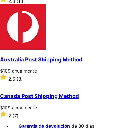
2.3
(18)
2.3
sobre
5
estrellas
Australia Post Shipping Method
Precio:
$109
anualmente
$109/anualmente
Valoración:
2.6
(8)
2.6
sobre
5
Canada Post Shipping Method
estrellas
Precio:
$109
anualmente
$109/anualmente
Valoración:
2
(7)
2
sobre
Garantía de devolución
de 30 días