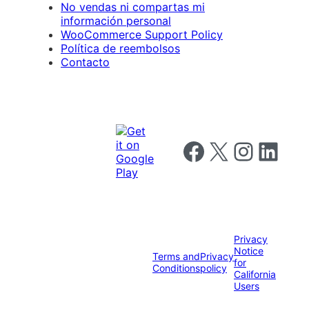
No vendas ni compartas mi
información personal
WooCommerce Support Policy
Política de reembolsos
Contacto
Follow us on Facebook
Follow us on X
Follow us on I
Follow us o
Privacy
Notice
Terms and
Privacy
for
Conditions
policy
California
Users