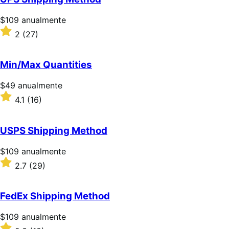
Precio:
$109
anualmente
$109/anualmente
Valoración:
2
(27)
2
sobre
5
Min/Max Quantities
estrellas
Precio:
$49
anualmente
$49/anualmente
Valoración:
4.1
(16)
4.1
sobre
5
USPS Shipping Method
estrellas
Precio:
$109
anualmente
$109/anualmente
Valoración:
2.7
(29)
2.7
sobre
5
FedEx Shipping Method
estrellas
Precio:
$109
anualmente
$109/anualmente
Valoración: