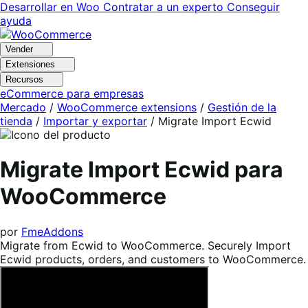
Ir
Saltar
Desarrollar en Woo
Contratar a un experto
Conseguir
a
al
ayuda
navegación
contenido
Vender
Extensiones
Recursos
eCommerce para empresas
Mercado
/
WooCommerce extensions
/
Gestión de la
tienda
/
Importar y exportar
/
Migrate Import Ecwid
Migrate Import Ecwid para
WooCommerce
por
FmeAddons
Migrate from Ecwid to WooCommerce. Securely Import
Ecwid products, orders, and customers to WooCommerce.