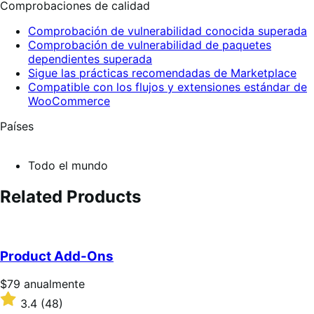
Comprobaciones de calidad
Comprobación de vulnerabilidad conocida superada
Comprobación de vulnerabilidad de paquetes
dependientes superada
Sigue las prácticas recomendadas de Marketplace
Compatible con los flujos y extensiones estándar de
WooCommerce
Países
Todo el mundo
Related Products
Product Add-Ons
Precio:
$79
anualmente
$79/anualmente
Valoración:
3.4
(48)
3.4