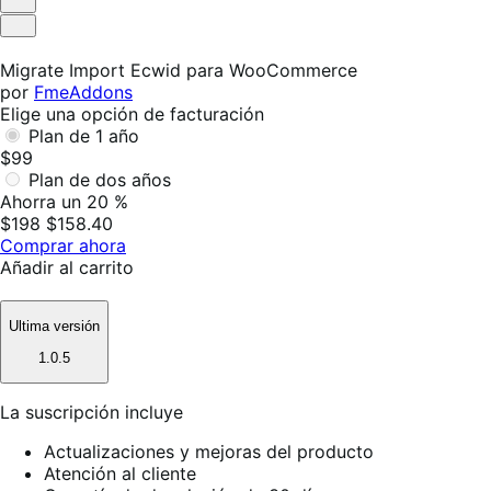
Es
útil
No
es
Migrate Import Ecwid para WooCommerce
útil
por
FmeAddons
Elige una opción de facturación
Plan de 1 año
$99
Plan de dos años
Ahorra un 20 %
$198
$158.40
Comprar ahora
Añadir al carrito
Ultima versión
1.0.5
La suscripción incluye
Actualizaciones y mejoras del producto
Atención al cliente