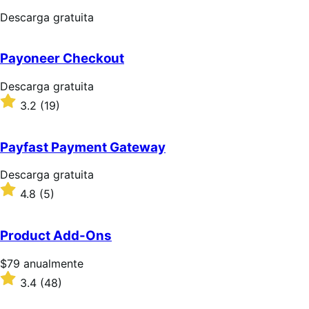
Descarga
Descarga gratuita
gratuita
Payoneer Checkout
Descarga
Descarga gratuita
gratuita
Valoración:
3.2
(19)
3.2
sobre
5
Payfast Payment Gateway
estrellas
Descarga
Descarga gratuita
gratuita
Valoración:
4.8
(5)
4.8
sobre
5
Product Add-Ons
estrellas
Precio:
$79
anualmente
$79/anualmente
Valoración:
3.4
(48)
3.4
sobre