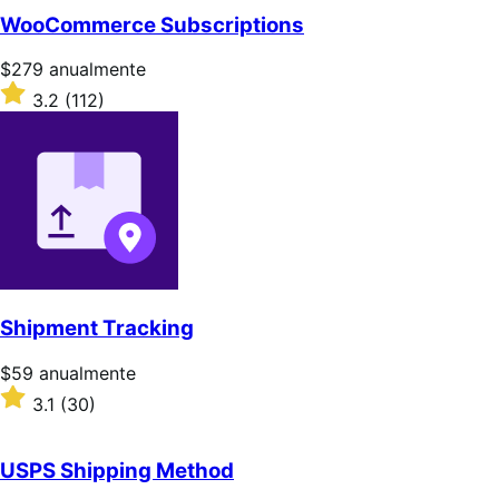
5
WooCommerce Subscriptions
estrellas
Precio:
$279
anualmente
$279/anualmente
Valoración:
3.2
(112)
3.2
sobre
5
estrellas
Shipment Tracking
Precio:
$59
anualmente
$59/anualmente
Valoración:
3.1
(30)
3.1
sobre
5
USPS Shipping Method
estrellas