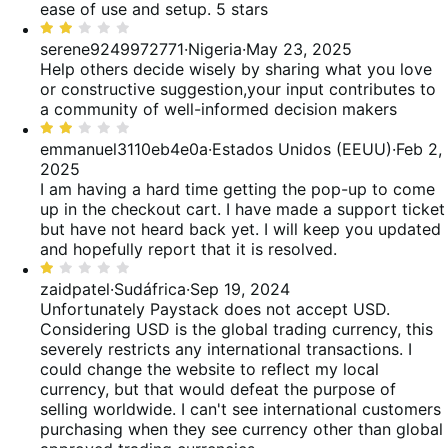
ease of use and setup. 5 stars
Valoración:
2
serene9249972771
·
Nigeria
·
May 23, 2025
de
Help others decide wisely by sharing what you love
5
or constructive suggestion,your input contributes to
a community of well-informed decision makers
Valoración:
2
emmanuel3110eb4e0a
·
Estados Unidos (EEUU)
·
Feb 2,
de
2025
5
I am having a hard time getting the pop-up to come
up in the checkout cart. I have made a support ticket
but have not heard back yet. I will keep you updated
and hopefully report that it is resolved.
Valoración:
1
zaidpatel
·
Sudáfrica
·
Sep 19, 2024
de
Unfortunately Paystack does not accept USD.
5
Considering USD is the global trading currency, this
severely restricts any international transactions. I
could change the website to reflect my local
currency, but that would defeat the purpose of
selling worldwide. I can't see international customers
purchasing when they see currency other than global