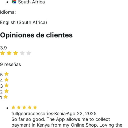
South Africa
Idioma:
English (South Africa)
Opiniones de clientes
Promedio
3.9
de
valoraciones
9 reseñas
5
5
estrellas,
4
4
67 %
estrellas,
3
3
de
0 %
estrellas,
2
2
valoraciones
de
0 %
estrellas,
1
1
valoraciones
de
22 %
estrella,
Valoración:
valoraciones
de
11 %
5
fullgearaccessories
·
Kenia
·
Ago 22, 2025
valoraciones
de
de
So far so good. The App allows me to collect
valoraciones
5
payment in Kenya from my Online Shop. Loving the