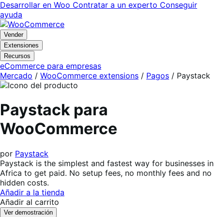
Ir
Saltar
Desarrollar en Woo
Contratar a un experto
Conseguir
a
al
ayuda
navegación
contenido
Vender
Extensiones
Recursos
eCommerce para empresas
Mercado
/
WooCommerce extensions
/
Pagos
/
Paystack
Paystack para
WooCommerce
por
Paystack
Paystack is the simplest and fastest way for businesses in
Africa to get paid. No setup fees, no monthly fees and no
hidden costs.
Añadir a la tienda
Añadir al carrito
Ver demostración