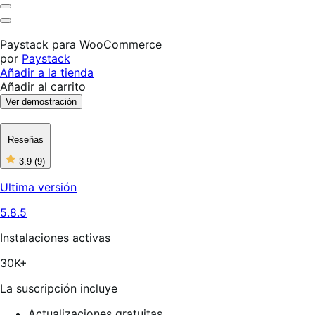
Es
útil
No
es
Paystack para WooCommerce
útil
por
Paystack
Añadir a la tienda
Añadir al carrito
Ver demostración
Reseñas
3.9
(9)
3
de
Ultima versión
5
estrellas,
5.8.5
9
reseñas
Instalaciones activas
30K+
La suscripción incluye
Actualizaciones gratuitas