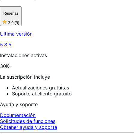
Reseñas
3.9
(9)
3
de
Ultima versión
5
estrellas,
5.8.5
9
reseñas
Instalaciones activas
30K+
La suscripción incluye
Actualizaciones gratuitas
Soporte al cliente gratuito
Ayuda y soporte
Documentación
Solicitudes de funciones
Obtener ayuda y soporte