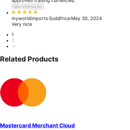
approved trading currencies.
Más información
Valoración:
5
myworldimports
·
Sudáfrica
·
May 30, 2024
de
Very nice
5
Paginación
1
2
→
Related Products
Mastercard Merchant Cloud