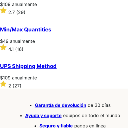
Precio:
$109
anualmente
$109/anualmente
Valoración:
2.7
(29)
2.7
sobre
5
Min/Max Quantities
estrellas
Precio:
$49
anualmente
$49/anualmente
Valoración:
4.1
(16)
4.1
sobre
5
UPS Shipping Method
estrellas
Precio:
$109
anualmente
$109/anualmente
Valoración:
2
(27)
2
sobre
5
Garantía de devolución
de 30 días
estrellas
Ayuda y soporte
equipos de todo el mundo
Seguro y fiable
pagos en línea