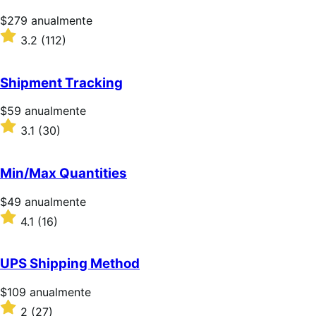
Precio:
$279
anualmente
$279/anualmente
Valoración:
3.2
(112)
3.2
sobre
5
Shipment Tracking
estrellas
Precio:
$59
anualmente
$59/anualmente
Valoración:
3.1
(30)
3.1
sobre
5
Min/Max Quantities
estrellas
Precio:
$49
anualmente
$49/anualmente
Valoración:
4.1
(16)
4.1
sobre
5
UPS Shipping Method
estrellas
Precio:
$109
anualmente
$109/anualmente
Valoración:
2
(27)