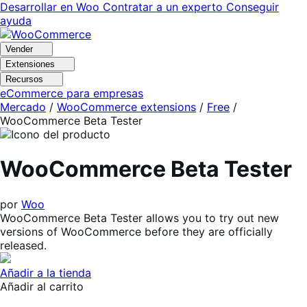
Ir
Saltar
Desarrollar en Woo
Contratar a un experto
Conseguir
a
al
ayuda
navegación
contenido
Vender
Extensiones
Recursos
eCommerce para empresas
Mercado
/
WooCommerce extensions
/
Free
/
WooCommerce Beta Tester
WooCommerce Beta Tester
por
Woo
WooCommerce Beta Tester allows you to try out new
versions of WooCommerce before they are officially
released.
Añadir a la tienda
Añadir al carrito