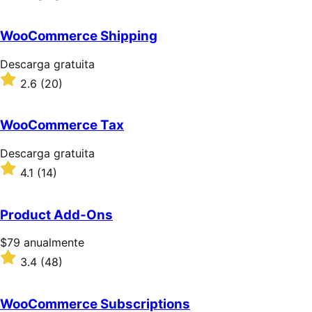
gratuita
WooCommerce Shipping
Descarga
Descarga gratuita
gratuita
Valoración:
2.6
(20)
2.6
sobre
5
WooCommerce Tax
estrellas
Descarga
Descarga gratuita
gratuita
Valoración:
4.1
(14)
4.1
sobre
5
Product Add-Ons
estrellas
Precio:
$79
anualmente
$79/anualmente
Valoración:
3.4
(48)
3.4
sobre
5
WooCommerce Subscriptions
estrellas