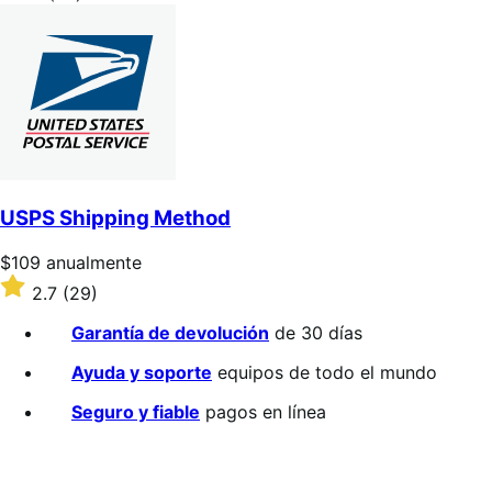
2
sobre
5
estrellas
USPS Shipping Method
Precio:
$109
anualmente
$109/anualmente
Valoración:
2.7
(29)
2.7
sobre
Garantía de devolución
de 30 días
5
estrellas
Ayuda y soporte
equipos de todo el mundo
Seguro y fiable
pagos en línea