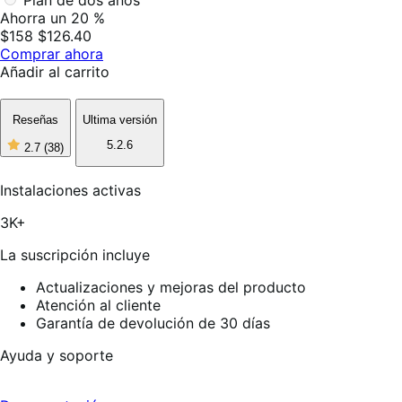
Ahorra un 20 %
$158
$126.40
Comprar ahora
Añadir al carrito
Reseñas
Ultima versión
5.2.6
2.7
(38)
2
de
5
Instalaciones activas
estrellas,
38
3K+
reseñas
La suscripción incluye
Actualizaciones y mejoras del producto
Atención al cliente
Garantía de devolución de 30 días
Ayuda y soporte