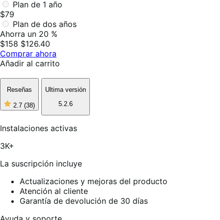
Plan de 1 año
$79
Plan de dos años
Ahorra un 20 %
$158
$126.40
Comprar ahora
Añadir al carrito
Reseñas
Ultima versión
5.2.6
2.7
(38)
2
de
5
Instalaciones activas
estrellas,
38
3K+
reseñas
La suscripción incluye
Actualizaciones y mejoras del producto
Atención al cliente
Garantía de devolución de 30 días
Ayuda y soporte