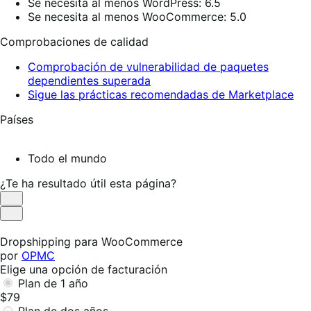
Se necesita al menos WordPress: 6.5
Se necesita al menos WooCommerce: 5.0
Comprobaciones de calidad
Comprobación de vulnerabilidad de paquetes
dependientes superada
Sigue las prácticas recomendadas de Marketplace
Países
Todo el mundo
¿Te ha resultado útil esta página?
Es
útil
No
es
Dropshipping para WooCommerce
útil
por
OPMC
Elige una opción de facturación
Plan de 1 año
$79
Plan de dos años