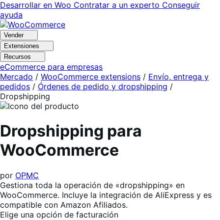
Ir
Saltar
Desarrollar en Woo
Contratar a un experto
Conseguir
a
al
ayuda
navegación
contenido
Vender
Extensiones
Recursos
eCommerce para empresas
Mercado
/
WooCommerce extensions
/
Envío, entrega y
pedidos
/
Órdenes de pedido y dropshipping
/
Dropshipping
Dropshipping para
WooCommerce
por
OPMC
Gestiona toda la operación de «dropshipping» en
WooCommerce. Incluye la integración de AliExpress y es
compatible con Amazon Afiliados.
Elige una opción de facturación