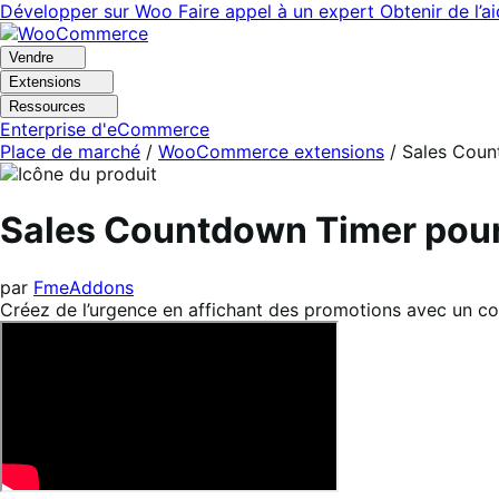
Aller
Aller
Développer sur Woo
Faire appel à un expert
Obtenir de l’a
à
au
la
contenu
Vendre
navigation
principal
Extensions
Ressources
Enterprise d'eCommerce
Place de marché
/
WooCommerce extensions
/
Sales Coun
Sales Countdown Timer po
par
FmeAddons
Créez de l’urgence en affichant des promotions avec un co