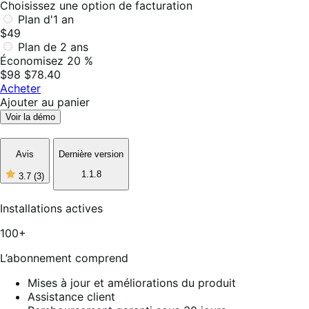
Choisissez une option de facturation
Plan d'1 an
$49
Plan de 2 ans
Économisez 20 %
$98
$78.40
Acheter
Ajouter au panier
Voir la démo
Avis
Dernière version
1.1.8
3.7
(3)
3
étoiles
sur
Installations actives
5,
3
100+
avis
L’abonnement comprend
Mises à jour et améliorations du produit
Assistance client