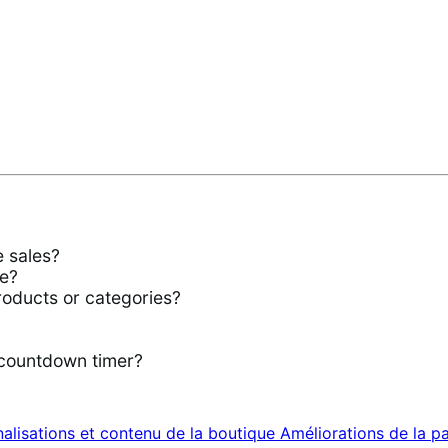
 sales?
re?
roducts or categories?
 countdown timer?
alisations et contenu de la boutique
Améliorations de la p