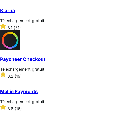
gratuit
Klarna
Téléchargement
Téléchargement gratuit
gratuit
Noté
3.1
(31)
3.1
sur
5 étoiles
Payoneer Checkout
Téléchargement
Téléchargement gratuit
gratuit
Noté
3.2
(19)
3.2
sur
5 étoiles
Mollie Payments
Téléchargement
Téléchargement gratuit
gratuit
Noté
3.8
(16)
3.8