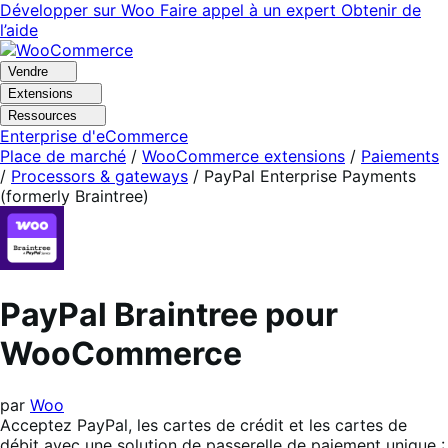
Aller
Aller
Développer sur Woo
Faire appel à un expert
Obtenir de
à
au
l’aide
la
contenu
navigation
principal
Vendre
Extensions
Ressources
Enterprise d'eCommerce
Place de marché
/
WooCommerce extensions
/
Paiements
/
Processors & gateways
/
PayPal Enterprise Payments
(formerly Braintree)
PayPal Braintree pour
WooCommerce
par
Woo
Acceptez PayPal, les cartes de crédit et les cartes de
débit avec une solution de passerelle de paiement unique :