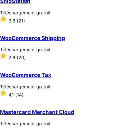
ShipStation
Téléchargement
Téléchargement gratuit
gratuit
Noté
3.8
(21)
3.8
sur
5 étoiles
WooCommerce Shipping
Téléchargement
Téléchargement gratuit
gratuit
Noté
2.6
(20)
2.6
sur
5 étoiles
WooCommerce Tax
Téléchargement
Téléchargement gratuit
gratuit
Noté
4.1
(14)
4.1
sur
5 étoiles
Mastercard Merchant Cloud
Téléchargement
Téléchargement gratuit