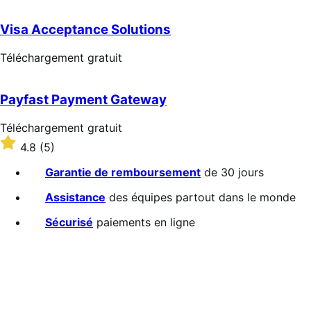
sur
5 étoiles
Visa Acceptance Solutions
Téléchargement
Téléchargement gratuit
gratuit
Payfast Payment Gateway
Téléchargement
Téléchargement gratuit
gratuit
Noté
4.8
(5)
4.8
sur
Garantie de remboursement
de 30 jours
5 étoiles
Assistance
des équipes partout dans le monde
Sécurisé
paiements en ligne