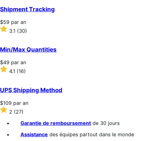
an
sur
5 étoiles
Shipment Tracking
Prix
$59
par an
$59
Noté
3.1
(30)
par
3.1
an
sur
5 étoiles
Min/Max Quantities
Prix
$49
par an
$49
Noté
4.1
(16)
par
4.1
an
sur
5 étoiles
UPS Shipping Method
Prix
$109
par an
$109
Noté
2
(27)
par
2
an
sur
Garantie de remboursement
de 30 jours
5 étoiles
Assistance
des équipes partout dans le monde