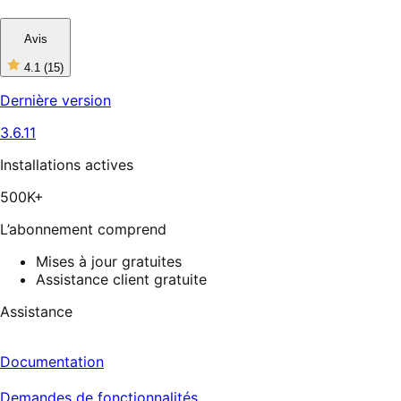
Avis
4.1
(15)
4
étoiles
Dernière version
sur
5,
3.6.11
15
avis
Installations actives
500K+
L’abonnement comprend
Mises à jour gratuites
Assistance client gratuite
Assistance
Documentation
Demandes de fonctionnalités