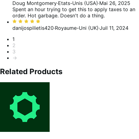
1
Doug Montgomery
·
Etats-Unis (USA)
·
Mai 26, 2025
sur
Spent an hour trying to get this to apply taxes to an
5
order. Hot garbage. Doesn't do a thing.
Noté
5
danijospilietis420
·
Royaume-Uni (UK)
·
Juil 11, 2024
sur
Pagination
1
5
2
3
→
Related Products