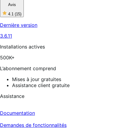
Avis
4.1
(15)
4
étoiles
Dernière version
sur
5,
3.6.11
15
avis
Installations actives
500K+
L’abonnement comprend
Mises à jour gratuites
Assistance client gratuite
Assistance
Documentation
Demandes de fonctionnalités