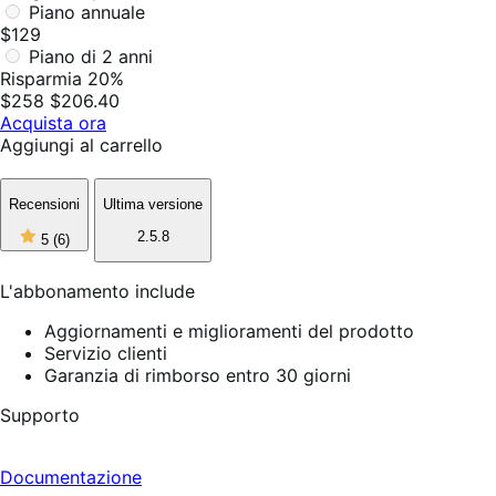
Piano annuale
$129
Piano di 2 anni
Risparmia 20%
$258
$206.40
Acquista ora
Aggiungi al carrello
Recensioni
Ultima versione
5
2.5.8
5
(6)
stelle
su
5,
L'abbonamento include
6
recensioni
Aggiornamenti e miglioramenti del prodotto
Servizio clienti
Garanzia di rimborso entro 30 giorni
Supporto
Documentazione