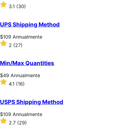
$59
Valutato
3.1
(30)
Annualmente
3.1
su
5
UPS Shipping Method
stelle
Prezzo
$109
Annualmente
$109
Valutato
2
(27)
Annualmente
2
su
5
Min/Max Quantities
stelle
Prezzo
$49
Annualmente
$49
Valutato
4.1
(16)
Annualmente
4.1
su
5
USPS Shipping Method
stelle
Prezzo
$109
Annualmente
$109
Valutato
2.7
(29)
Annualmente
2.7
su