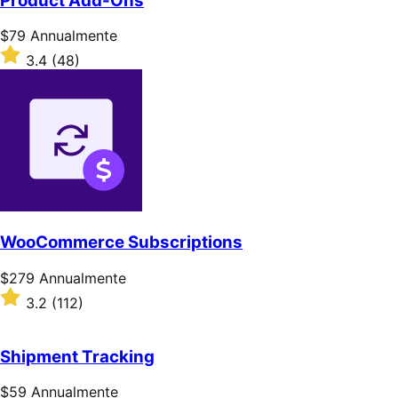
Product Add-Ons
Prezzo
$79
Annualmente
$79
Valutato
3.4
(48)
Annualmente
3.4
su
5
stelle
WooCommerce Subscriptions
Prezzo
$279
Annualmente
$279
Valutato
3.2
(112)
Annualmente
3.2
su
5
Shipment Tracking
stelle
Prezzo
$59
Annualmente