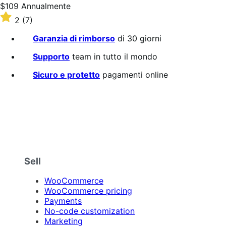
Prezzo
$109
Annualmente
$109
Valutato
2
(7)
Annualmente
2
su
Garanzia di rimborso
di 30 giorni
5
stelle
Supporto
team in tutto il mondo
Sicuro e protetto
pagamenti online
Sell
WooCommerce
WooCommerce pricing
Payments
No-code customization
Marketing