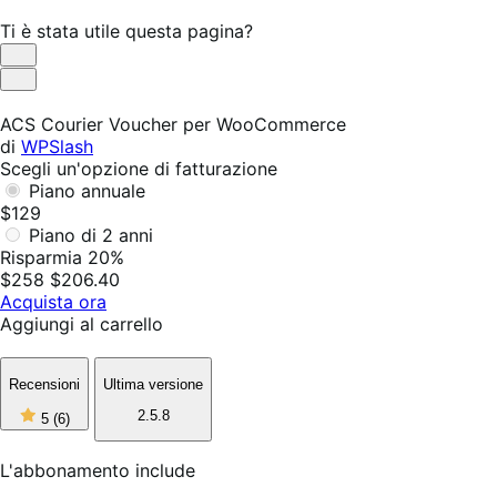
Ti è stata utile questa pagina?
Utile
Non
utile
ACS Courier Voucher per WooCommerce
di
WPSlash
Scegli un'opzione di fatturazione
Piano annuale
$129
Piano di 2 anni
Risparmia 20%
$258
$206.40
Acquista ora
Aggiungi al carrello
Recensioni
Ultima versione
5
2.5.8
5
(6)
stelle
su
5,
L'abbonamento include
6