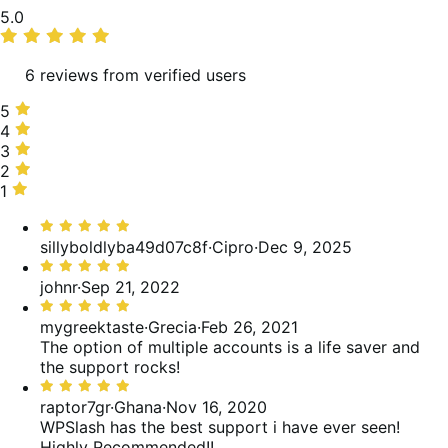
Valutazione
5.0
media
6 reviews from verified users
5
5
stelle,
4
4
100%
stelle,
3
3
delle
0%
stelle,
2
2
recensioni
delle
0%
stelle,
1
1
recensioni
delle
0%
stella,
Valutato
recensioni
delle
0%
5
sillyboldlyba49d07c8f
·
Cipro
·
Dec 9, 2025
recensioni
delle
su
Valutato
recensioni
5
5
johnr
·
Sep 21, 2022
su
Valutato
5
5
mygreektaste
·
Grecia
·
Feb 26, 2021
su
The option of multiple accounts is a life saver and
5
the support rocks!
Valutato
5
raptor7gr
·
Ghana
·
Nov 16, 2020
su
WPSlash has the best support i have ever seen!
5
Highly Recommended!!