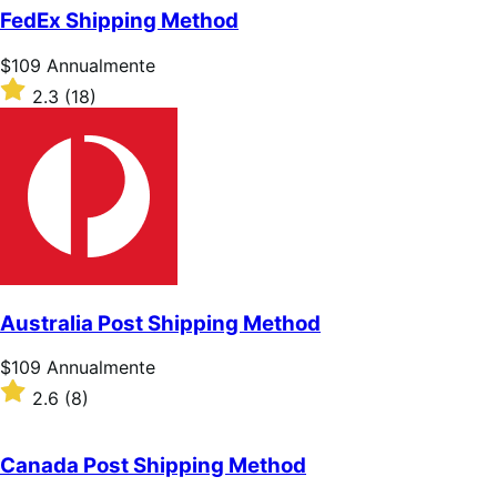
5
FedEx Shipping Method
stelle
Prezzo
$109
Annualmente
$109
Valutato
2.3
(18)
Annualmente
2.3
su
5
stelle
Australia Post Shipping Method
Prezzo
$109
Annualmente
$109
Valutato
2.6
(8)
Annualmente
2.6
su
5
Canada Post Shipping Method
stelle