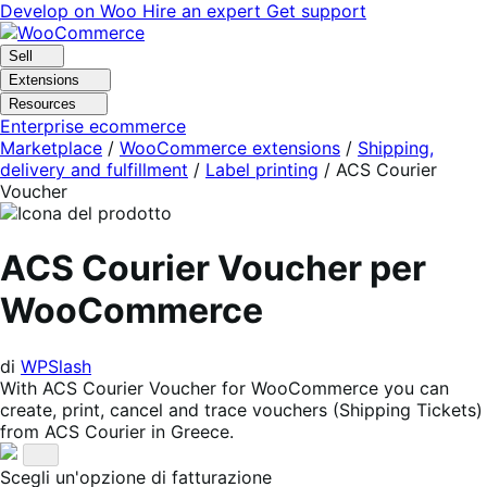
Vai
Vai
Develop on Woo
Hire an expert
Get support
alla
al
navigazione
contenuto
Sell
Extensions
Resources
Enterprise ecommerce
Marketplace
/
WooCommerce extensions
/
Shipping,
delivery and fulfillment
/
Label printing
/
ACS Courier
Voucher
ACS Courier Voucher per
WooCommerce
di
WPSlash
With ACS Courier Voucher for WooCommerce you can
create, print, cancel and trace vouchers (Shipping Tickets)
from ACS Courier in Greece.
Scegli un'opzione di fatturazione