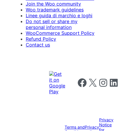
Join the Woo community
Woo trademark guidelines
Linee guida di marchio e loghi
Do not sell or share my
personal information
WooCommerce Support Policy
Refund Policy
Contact us
Follow us on Facebook
Follow us on X
Follow us on I
Follow us o
Privacy
Notice
Terms and
Privacy
for