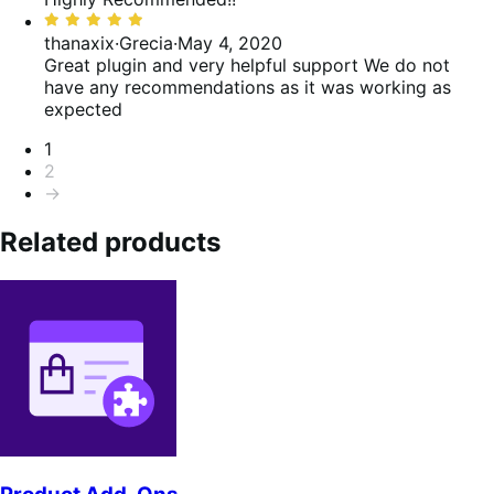
Valutato
5
thanaxix
·
Grecia
·
May 4, 2020
su
Great plugin and very helpful support
We do not
5
have any recommendations as it was working as
expected
Paginazione
1
2
→
Related products