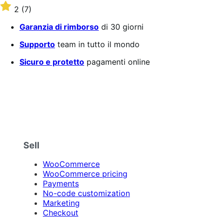
$109
Valutato
2
(7)
Annualmente
2
su
Garanzia di rimborso
di 30 giorni
5
stelle
Supporto
team in tutto il mondo
Sicuro e protetto
pagamenti online
Sell
WooCommerce
WooCommerce pricing
Payments
No-code customization
Marketing
Checkout