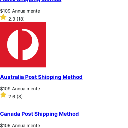
stelle
Prezzo
$109
Annualmente
$109
Valutato
2.3
(18)
Annualmente
2.3
su
5
stelle
Australia Post Shipping Method
Prezzo
$109
Annualmente
$109
Valutato
2.6
(8)
Annualmente
2.6
su
5
Canada Post Shipping Method
stelle
Prezzo
$109
Annualmente