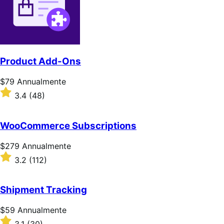
Product Add-Ons
Prezzo
$79
Annualmente
$79
Valutato
3.4
(48)
Annualmente
3.4
su
5
WooCommerce Subscriptions
stelle
Prezzo
$279
Annualmente
$279
Valutato
3.2
(112)
Annualmente
3.2
su
5
Shipment Tracking
stelle
Prezzo
$59
Annualmente
$59
Valutato