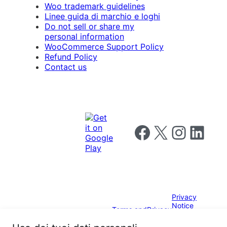
Woo trademark guidelines
Linee guida di marchio e loghi
Do not sell or share my
personal information
WooCommerce Support Policy
Refund Policy
Contact us
Follow us on Facebook
Follow us on X
Follow us on I
Follow us o
Privacy
Notice
Terms and
Privacy
for
Conditions
policy
California