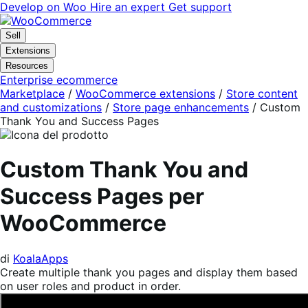
Vai
Vai
Develop on Woo
Hire an expert
Get support
alla
al
navigazione
contenuto
Sell
Extensions
Resources
Enterprise ecommerce
Marketplace
/
WooCommerce extensions
/
Store content
and customizations
/
Store page enhancements
/
Custom
Thank You and Success Pages
Custom Thank You and
Success Pages per
WooCommerce
di
KoalaApps
Create multiple thank you pages and display them based
on user roles and product in order.