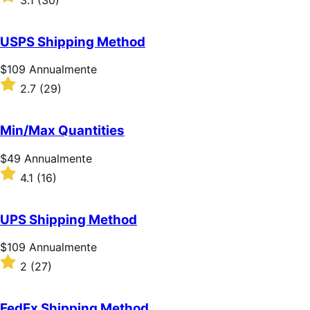
3.1
(30)
Annualmente
3.1
su
5
USPS Shipping Method
stelle
Prezzo
$109
Annualmente
$109
Valutato
2.7
(29)
Annualmente
2.7
su
5
Min/Max Quantities
stelle
Prezzo
$49
Annualmente
$49
Valutato
4.1
(16)
Annualmente
4.1
su
5
UPS Shipping Method
stelle
Prezzo
$109
Annualmente
$109
Valutato
2
(27)
Annualmente
2
su
5
FedEx Shipping Method