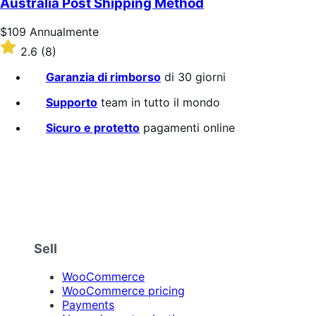
Australia Post Shipping Method
stelle
Prezzo
$109
Annualmente
$109
Valutato
2.6
(8)
Annualmente
2.6
su
Garanzia di rimborso
di 30 giorni
5
stelle
Supporto
team in tutto il mondo
Sicuro e protetto
pagamenti online
Sell
WooCommerce
WooCommerce pricing
Payments