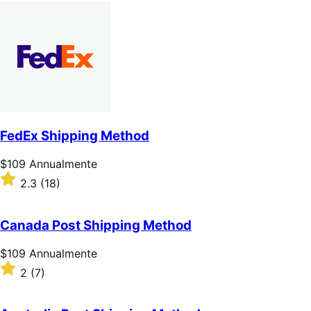
Annualmente
2.7
su
5
stelle
FedEx Shipping Method
Prezzo
$109
Annualmente
$109
Valutato
2.3
(18)
Annualmente
2.3
su
5
Canada Post Shipping Method
stelle
Prezzo
$109
Annualmente
$109
Valutato
2
(7)
Annualmente
2
su
5