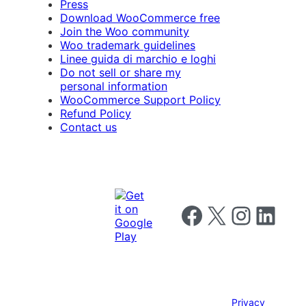
Press
Download WooCommerce free
Join the Woo community
Woo trademark guidelines
Linee guida di marchio e loghi
Do not sell or share my
personal information
WooCommerce Support Policy
Refund Policy
Contact us
Follow us on Facebook
Follow us on X
Follow us on I
Follow us o
Privacy