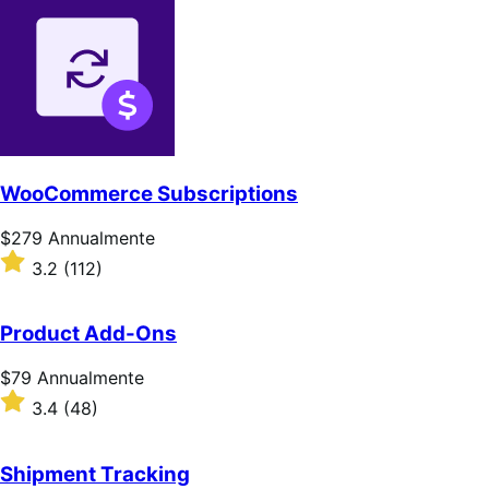
WooCommerce Subscriptions
Prezzo
$279
Annualmente
$279
Valutato
3.2
(112)
Annualmente
3.2
su
5
Product Add-Ons
stelle
Prezzo
$79
Annualmente
$79
Valutato
3.4
(48)
Annualmente
3.4
su
5
Shipment Tracking
stelle