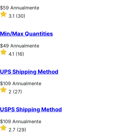
Prezzo
$59
Annualmente
$59
Valutato
3.1
(30)
Annualmente
3.1
su
5
Min/Max Quantities
stelle
Prezzo
$49
Annualmente
$49
Valutato
4.1
(16)
Annualmente
4.1
su
5
UPS Shipping Method
stelle
Prezzo
$109
Annualmente
$109
Valutato
2
(27)
Annualmente
2
su
5
USPS Shipping Method
stelle
Prezzo
$109
Annualmente
$109
Valutato
2.7
(29)