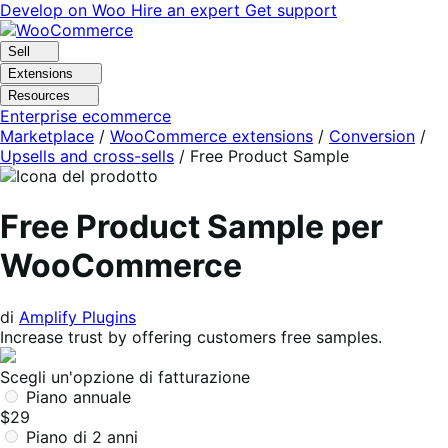
Vai
Vai
Develop on Woo
Hire an expert
Get support
alla
al
navigazione
contenuto
Sell
Extensions
Resources
Enterprise ecommerce
Marketplace
/
WooCommerce extensions
/
Conversion
/
Upsells and cross-sells
/
Free Product Sample
Free Product Sample per
WooCommerce
di
Amplify Plugins
Increase trust by offering customers free samples.
Scegli un'opzione di fatturazione
Piano annuale
$29
Piano di 2 anni