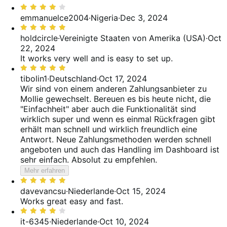
Bewertet
reviews
of
25%
mit
emmanuelce2004
·
Nigeria
·
Dec 3, 2024
reviews
of
4
Bewertet
reviews
von
mit
holdcircle
·
Vereinigte Staaten von Amerika (USA)
·
Oct
5
5
22, 2024
von
It works very well and is easy to set up.
5
Bewertet
mit
tibolin1
·
Deutschland
·
Oct 17, 2024
5
Wir sind von einem anderen Zahlungsanbieter zu
von
Mollie gewechselt. Bereuen es bis heute nicht, die
5
"Einfachheit" aber auch die Funktionalität sind
wirklich super und wenn es einmal Rückfragen gibt
erhält man schnell und wirklich freundlich eine
Antwort. Neue Zahlungsmethoden werden schnell
angeboten und auch das Handling im Dashboard ist
sehr einfach. Absolut zu empfehlen.
Mehr erfahren
Bewertet
mit
davevancsu
·
Niederlande
·
Oct 15, 2024
5
Works great easy and fast.
von
Bewertet
5
mit
it-6345
·
Niederlande
·
Oct 10, 2024