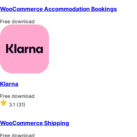
WooCommerce Accommodation Bookings
Free
Free download
download
Klarna
Free
Free download
download
Rated
3.1
(31)
3.1
out
of
WooCommerce Shipping
5
stars
Free
Free download