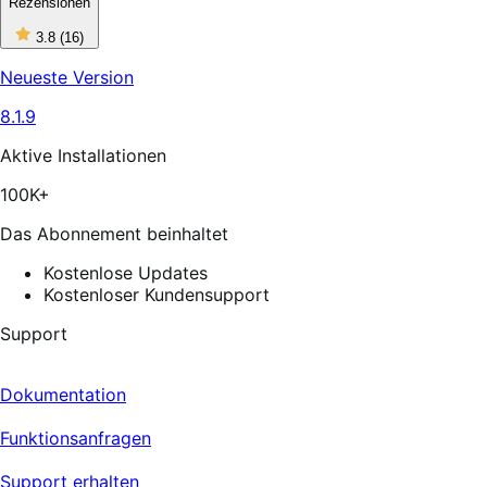
Rezensionen
3
3.8
(16)
out
of
Neueste Version
5
stars,
8.1.9
16
reviews
Aktive Installationen
100K+
Das Abonnement beinhaltet
Kostenlose Updates
Kostenloser Kundensupport
Support
Dokumentation
Funktionsanfragen
Support erhalten