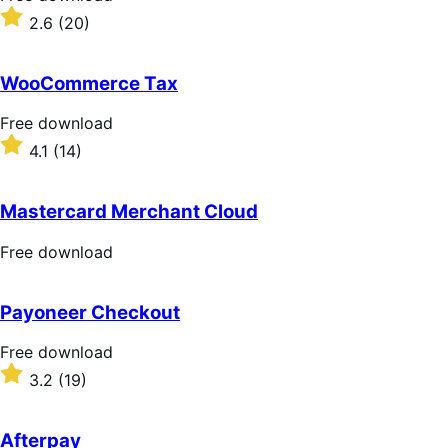
download
Rated
2.6
(20)
2.6
out
of
WooCommerce Tax
5
stars
Free
Free download
download
Rated
4.1
(14)
4.1
out
of
Mastercard Merchant Cloud
5
stars
Free
Free download
download
Payoneer Checkout
Free
Free download
download
Rated
3.2
(19)
3.2
out
of
Afterpay