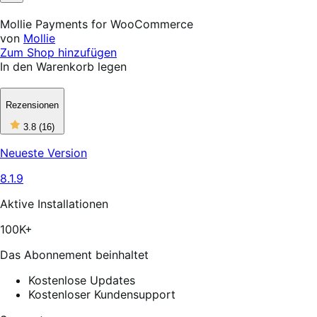
Not
Helpful
Mollie Payments for WooCommerce
von
Mollie
Zum Shop hinzufügen
In den Warenkorb legen
Rezensionen
3
3.8
(16)
out
of
Neueste Version
5
stars,
8.1.9
16
reviews
Aktive Installationen
100K+
Das Abonnement beinhaltet
Kostenlose Updates
Kostenloser Kundensupport