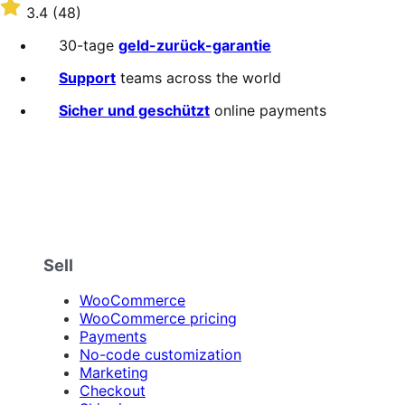
$79
Rated
3.4
(48)
Jährlich
3.4
out
30-tage
geld-zurück-garantie
of
5
Support
teams across the world
stars
Sicher und geschützt
online payments
Sell
WooCommerce
WooCommerce pricing
Payments
No-code customization
Marketing
Checkout