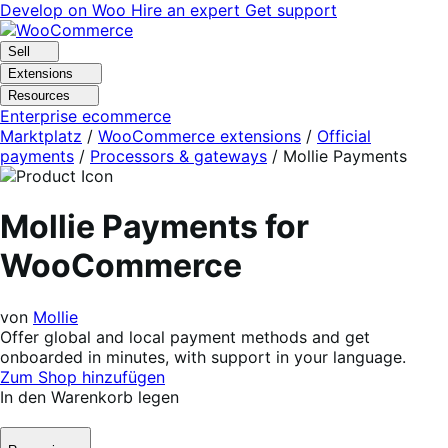
Skip
Skip
Develop on Woo
Hire an expert
Get support
to
to
navigation
content
Sell
Extensions
Resources
Enterprise ecommerce
Marktplatz
/
WooCommerce extensions
/
Official
payments
/
Processors & gateways
/
Mollie Payments
Mollie Payments for
WooCommerce
von
Mollie
Offer global and local payment methods and get
onboarded in minutes, with support in your language.
Zum Shop hinzufügen
In den Warenkorb legen