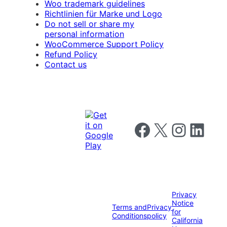
Woo trademark guidelines
Richtlinien für Marke und Logo
Do not sell or share my
personal information
WooCommerce Support Policy
Refund Policy
Contact us
Follow us on Facebook
Follow us on X
Follow us on I
Follow us o
Privacy
Notice
Terms and
Privacy
for
Conditions
policy
California