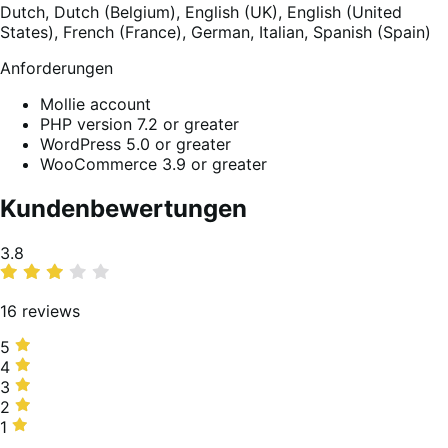
Dutch,
Dutch (Belgium),
English (UK),
English (United
States),
French (France),
German,
Italian,
Spanish (Spain)
Anforderungen
Mollie account
PHP version 7.2 or greater
WordPress 5.0 or greater
WooCommerce 3.9 or greater
Kundenbewertungen
Average
3.8
rating
16 reviews
5
5
stars,
4
4
56%
stars,
3
3
of
19%
stars,
2
2
reviews
of
0%
stars,
1
1
reviews
of
0%
star,