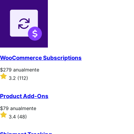
WooCommerce Subscriptions
Precio:
$279
anualmente
$279/anualmente
Valoración:
3.2
(112)
3.2
sobre
5
Product Add-Ons
estrellas
Precio:
$79
anualmente
$79/anualmente
Valoración:
3.4
(48)
3.4
sobre
5