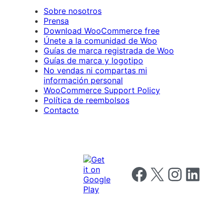
Sobre nosotros
Prensa
Download WooCommerce free
Únete a la comunidad de Woo
Guías de marca registrada de Woo
Guías de marca y logotipo
No vendas ni compartas mi
información personal
WooCommerce Support Policy
Política de reembolsos
Contacto
Follow us on Facebook
Follow us on X
Follow us on I
Follow us o