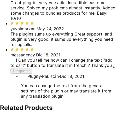
de
Great plug-in, very versatile.
Incredible customer
5
service. Solved my problems almost instantly. Added
some changes to bundles products for me. Easy!
10/10
Valoración:
5
yuvalmarzan
·
May 24, 2022
de
The plugins sums up everything
Great support, and
5
plugin is very good, it sums up everything you need
for upsells.
Valoración:
5
messagency
·
Dic 18, 2021
de
Hi ! Can you tell me how can I change the text "add
5
to cart" button to translate it in french ? Thank you ;)
1 respuesta
Plugify
·
Pakistán
·
Dic 18, 2021
You can change the text from the general
settings of the plugin or may translate it from
any translation plugin.
Related Products