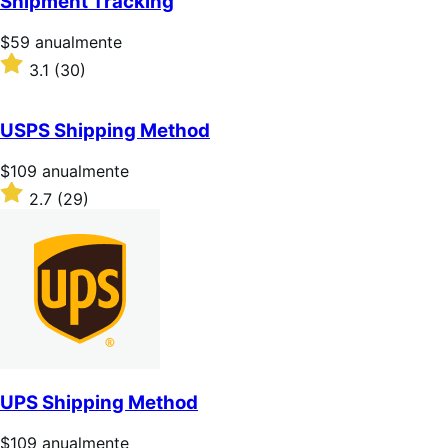
Shipment Tracking
estrellas
Precio:
$59
anualmente
$59/anualmente
Valoración:
3.1
(30)
3.1
sobre
5
USPS Shipping Method
estrellas
Precio:
$109
anualmente
$109/anualmente
Valoración:
2.7
(29)
2.7
sobre
5
estrellas
UPS Shipping Method
Precio:
$109
anualmente