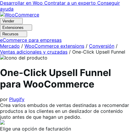
Ir
Saltar
Desarrollar en Woo
Contratar a un experto
Conseguir
a
al
ayuda
navegación
contenido
Vender
Extensiones
Recursos
eCommerce para empresas
Mercado
/
WooCommerce extensions
/
Conversión
/
Ventas adicionales y cruzadas
/
One-Click Upsell Funnel
One-Click Upsell Funnel
para WooCommerce
por
Plugify
Crea varios embudos de ventas destinadas a recomendar
productos a los clientes en un deslizador de contenido
justo antes de que hagan un pedido.
Elige una opción de facturación