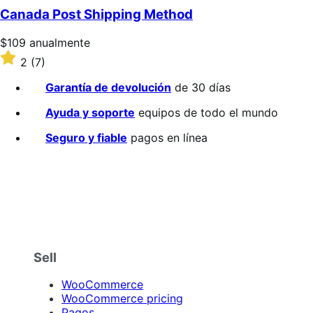
5
Canada Post Shipping Method
estrellas
Precio:
$109
anualmente
$109/anualmente
Valoración:
2
(7)
2
sobre
Garantía de devolución
de 30 días
5
estrellas
Ayuda y soporte
equipos de todo el mundo
Seguro y fiable
pagos en línea
Sell
WooCommerce
WooCommerce pricing
Pagos