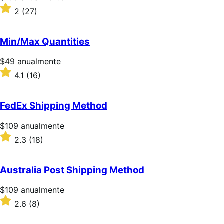
$109/anualmente
Valoración:
2
(27)
2
sobre
5
Min/Max Quantities
estrellas
Precio:
$49
anualmente
$49/anualmente
Valoración:
4.1
(16)
4.1
sobre
5
FedEx Shipping Method
estrellas
Precio:
$109
anualmente
$109/anualmente
Valoración:
2.3
(18)
2.3
sobre
5
Australia Post Shipping Method
estrellas
Precio:
$109
anualmente
$109/anualmente
Valoración:
2.6
(8)
2.6
sobre