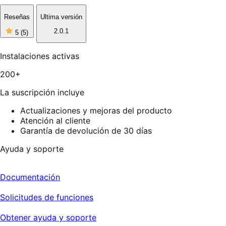
Reseñas
Ultima versión
5
2.0.1
5
(5)
de
5
estrellas,
Instalaciones activas
5
reseñas
200+
La suscripción incluye
Actualizaciones y mejoras del producto
Atención al cliente
Garantía de devolución de 30 días
Ayuda y soporte
Documentación
Solicitudes de funciones
Obtener ayuda y soporte