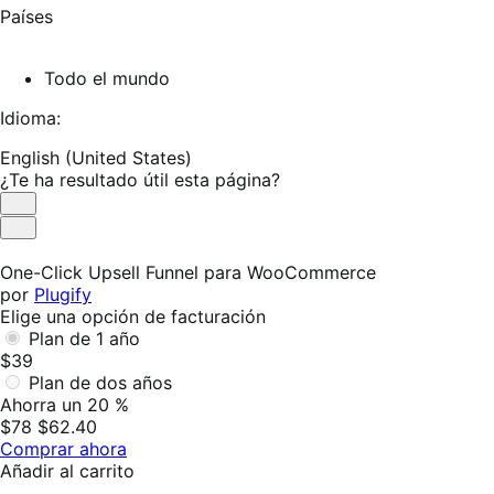
Países
Todo el mundo
Idioma:
English (United States)
¿Te ha resultado útil esta página?
Es
útil
No
es
One-Click Upsell Funnel para WooCommerce
útil
por
Plugify
Elige una opción de facturación
Plan de 1 año
$39
Plan de dos años
Ahorra un 20 %
$78
$62.40
Comprar ahora
Añadir al carrito