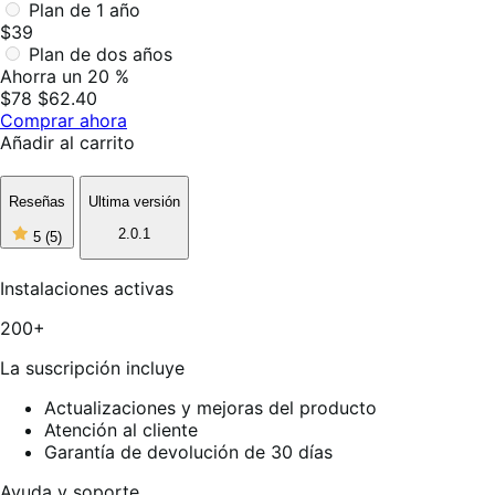
Plan de 1 año
$39
Plan de dos años
Ahorra un 20 %
$78
$62.40
Comprar ahora
Añadir al carrito
Reseñas
Ultima versión
5
2.0.1
5
(5)
de
5
estrellas,
Instalaciones activas
5
reseñas
200+
La suscripción incluye
Actualizaciones y mejoras del producto
Atención al cliente
Garantía de devolución de 30 días
Ayuda y soporte