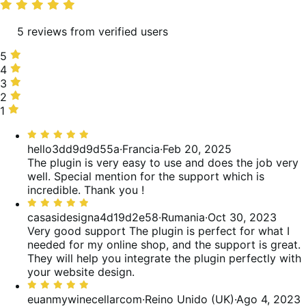
de
valoraciones
5 reviews from verified users
5
5
estrellas,
4
4
100 %
estrellas,
3
3
de
0 %
estrellas,
2
2
valoraciones
de
0 %
estrellas,
1
1
valoraciones
de
0 %
estrella,
Valoración:
valoraciones
de
0 %
5
hello3dd9d9d55a
·
Francia
·
Feb 20, 2025
valoraciones
de
de
The plugin is very easy to use and does the job very
valoraciones
5
well. Special mention for the support which is
incredible. Thank you !
Valoración:
5
casasidesigna4d19d2e58
·
Rumania
·
Oct 30, 2023
de
Very good support
The plugin is perfect for what I
5
needed for my online shop, and the support is great.
They will help you integrate the plugin perfectly with
your website design.
Valoración:
5
euanmywinecellarcom
·
Reino Unido (UK)
·
Ago 4, 2023