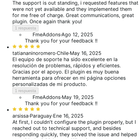
de
The support is out standing, i requested features that
valoraciones
5
were not yet available and they implemented them
for me free of charge. Great communications, great
plugin. Once again thank you!
1 respuesta
FmeAddons
·
Ago 12, 2025
Thank you for your feedback !!
Valoración:
5
tatiananinoromero
·
Chile
·
May 16, 2025
de
El equipo de soporte ha sido excelente en la
5
resolución de problemas, rápidos y eficientes.
Gracias por el apoyo. El plugin es muy buena
herramienta para ofrecer en mi página opciones
personalizadas de mi producto.
1 respuesta
FmeAddons
·
May 19, 2025
Thank you for your feedback !!
Valoración:
5
arsissa
·
Paraguay
·
Ene 16, 2025
de
At first, I couldn't configure the plugin properly, but I
5
reached out to technical support, and besides
responding quickly, they solved the issue and helped