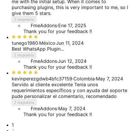
me with the initial setup. When it comes to
purchasing plugins, this is very important to me, so I
give them 5 stars.
1 respuesta
FmeAddons
·
Ene 17, 2025
Thank you for your feedback !!
Valoración:
5
tunego1980
·
México
·
Jun 11, 2024
de
Best WhatsApp Plugin...
5
1 respuesta
FmeAddons
·
Jun 12, 2024
Thank you for your feedback !!
Valoración:
5
kevinperezgdwb4bfc37159
·
Colombia
·
May 7, 2024
de
Servido al cliente excelente
Tenia unos
5
requerimientos específicos y con ayuda del soporte
pude personalizar el comentario, recomendado
1 respuesta
FmeAddons
·
May 7, 2024
Thank you for your feedback !!
Paginación
1
2