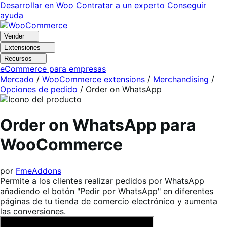
Ir
Saltar
Desarrollar en Woo
Contratar a un experto
Conseguir
a
al
ayuda
navegación
contenido
Vender
Extensiones
Recursos
eCommerce para empresas
Mercado
/
WooCommerce extensions
/
Merchandising
/
Opciones de pedido
/
Order on WhatsApp
Order on WhatsApp para
WooCommerce
por
FmeAddons
Permite a los clientes realizar pedidos por WhatsApp
añadiendo el botón "Pedir por WhatsApp" en diferentes
páginas de tu tienda de comercio electrónico y aumenta
las conversiones.