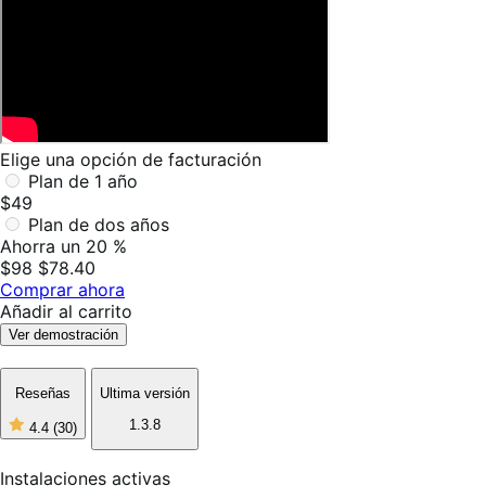
Elige una opción de facturación
Plan de 1 año
$49
Plan de dos años
Ahorra un 20 %
$98
$78.40
Comprar ahora
Añadir al carrito
Ver demostración
Reseñas
Ultima versión
1.3.8
4.4
(30)
4
de
5
Instalaciones activas