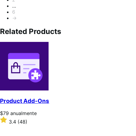
…
6
→
Related Products
Product Add-Ons
Precio:
$79
anualmente
$79/anualmente
Valoración:
3.4
(48)
3.4
sobre