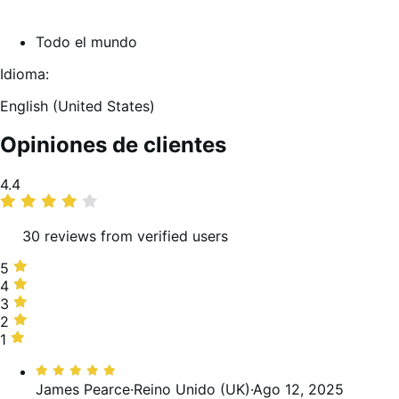
Todo el mundo
Idioma:
English (United States)
Opiniones de clientes
Promedio
4.4
de
valoraciones
30 reviews from verified users
5
5
estrellas,
4
4
80 %
estrellas,
3
3
de
0 %
estrellas,
2
2
valoraciones
de
10 %
estrellas,
1
1
valoraciones
de
0 %
estrella,
Valoración:
valoraciones
de
10 %
5
James Pearce
·
Reino Unido (UK)
·
Ago 12, 2025
valoraciones
de