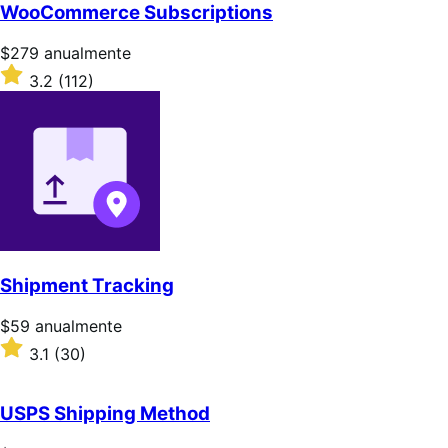
5
WooCommerce Subscriptions
estrellas
Precio:
$279
anualmente
$279/anualmente
Valoración:
3.2
(112)
3.2
sobre
5
estrellas
Shipment Tracking
Precio:
$59
anualmente
$59/anualmente
Valoración:
3.1
(30)
3.1
sobre
5
USPS Shipping Method
estrellas