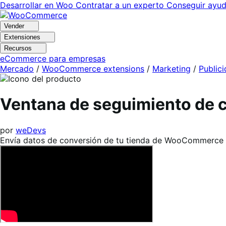
Ir
Saltar
Desarrollar en Woo
Contratar a un experto
Conseguir ayu
a
al
navegación
contenido
Vender
Extensiones
Recursos
eCommerce para empresas
Mercado
/
WooCommerce extensions
/
Marketing
/
Public
Ventana de seguimiento de
por
weDevs
Envía datos de conversión de tu tienda de WooCommerce a 