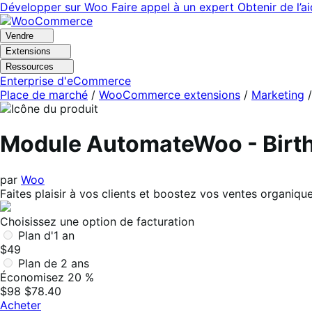
Aller
Aller
Développer sur Woo
Faire appel à un expert
Obtenir de l’a
à
au
la
contenu
Vendre
navigation
principal
Extensions
Ressources
Enterprise d'eCommerce
Place de marché
/
WooCommerce extensions
/
Marketing
Module AutomateWoo - Birth
par
Woo
Faites plaisir à vos clients et boostez vos ventes organiq
Choisissez une option de facturation
Plan d'1 an
$49
Plan de 2 ans
Économisez 20 %
$98
$78.40
Acheter