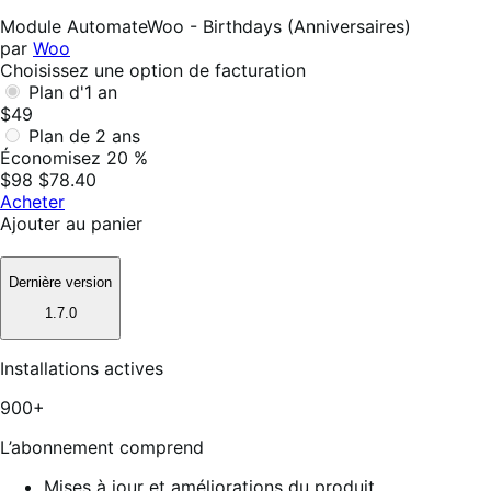
utile
Module AutomateWoo - Birthdays (Anniversaires)
par
Woo
Choisissez une option de facturation
Plan d'1 an
$49
Plan de 2 ans
Économisez 20 %
$98
$78.40
Acheter
Ajouter au panier
Dernière version
1.7.0
Installations actives
900+
L’abonnement comprend
Mises à jour et améliorations du produit