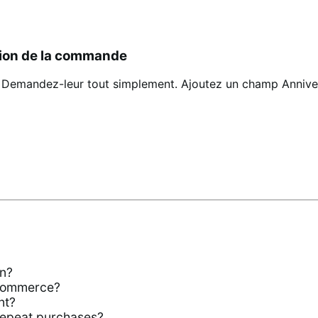
tion de la commande
ts ? Demandez-leur tout simplement. Ajoutez un champ Anniv
n?
oCommerce?
nt?
repeat purchases?