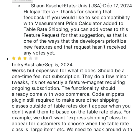
Shaun Kuschel
·
Etats-Unis (USA)
·
Déc 17, 2024
Hi lojaartterra - Thanks for sharing that
feedback! If you would like to see compatibility
with Measurement Price Calculator added to
Table Rate Shipping, you can add votes to this
Feature Request for that suggestion, as that is
one of the ways that the developers prioritize
new features and that request hasn't received
any votes yet.
Noté
3
forky
·
Australie
·
Sep 5, 2024
sur
Works but expensive for what it does. Should be a
5
one-time fee, not subscription. They do a few minor
tweaks, it's not exactly a feature-magnet requiring
ongoing subscription. The functionality should
already come with woo commerce. Code snippets
plugin still required to make sure other shipping
classes outside of table rates don't appear when you
don't want them to based on the table rate class. For
example, we don't want "express shipping" class to
appear for customers to choose when the table rate
class is "large item" etc. We need to hack around with