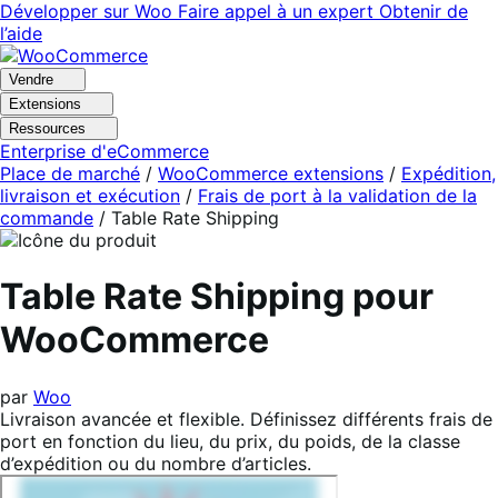
Aller
Aller
Développer sur Woo
Faire appel à un expert
Obtenir de
à
au
l’aide
la
contenu
navigation
principal
Vendre
Extensions
Ressources
Enterprise d'eCommerce
Place de marché
/
WooCommerce extensions
/
Expédition,
livraison et exécution
/
Frais de port à la validation de la
commande
/
Table Rate Shipping
Table Rate Shipping pour
WooCommerce
par
Woo
Livraison avancée et flexible. Définissez différents frais de
port en fonction du lieu, du prix, du poids, de la classe
d’expédition ou du nombre d’articles.