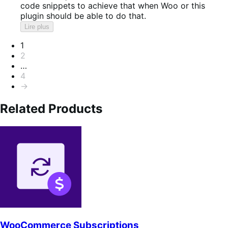
code snippets to achieve that when Woo or this
plugin should be able to do that.
Lire plus
Pagination
1
2
…
4
→
Related Products
WooCommerce Subscriptions