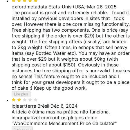
Noté
5
oxfordmetadata
·
Etats-Unis (USA)
·
Mar 26, 2025
sur
The product is great and extremely reliable. I found it
5
installed by previous developers in sites that I took
over. However there is one core missing functionality.
Free shipping has two components. One is price (say
free shipping if the order is over $29) but the other is
weight. The free shipping offers (usually) are limited
to 3kg weight. Often times, in eshops that sell heavy
items (say Bottled Water etc). You may have an order
that is over $29 but it weights about 50kg (with
shipping cost of about $150). Obviously in those
instances the free shipping offer is non-valid it makes
no sense! This feature ought to be included and I
think for your great developers it ought to be a piece
of cake ;) Keep up the good work.
Lire plus
Noté
2
lojaartterra
·
Brésil
·
Déc 6, 2024
sur
A ideia é ótima mas na prática não funciona,
5
incompatível com outros plugins como
"WooCommerce Measurement Price Calculator"
1 réponse