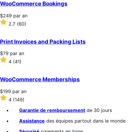
5 étoiles
WooCommerce Bookings
Prix
$249
par an
$249
Noté
2.7
(60)
par
2.7
an
sur
5 étoiles
Print Invoices and Packing Lists
Prix
$79
par an
$79
Noté
4
(41)
par
4
an
sur
5 étoiles
WooCommerce Memberships
Prix
$199
par an
$199
Noté
4
(149)
par
4
an
sur
Garantie de remboursement
de 30 jours
5 étoiles
Assistance
des équipes partout dans le monde
Sécurisé
paiements en ligne