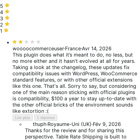
5 étoiles,
5
37 %
4 étoiles,
4
des
21 %
3 étoiles,
3
avis
des
5 %
2 étoiles,
2
avis
des
26 %
1 étoile,
1
avis
des
11 %
Noté
avis
des
2
woooocommerceuser
·
France
·
Avr 14, 2026
avis
sur
This plugin does what it’s meant to do, no less, but
5
no more either and it hasn't evolved at all for years.
Taking a look at the changelog, these updates fix
compatibility issues with WordPress, WooCommerce
standard features, or with other official extensions
like this one. That's all. Sorry to say, but considering
one of the main reason sticking with official plugins
is compatibility, $100 a year to stay up-to-date with
the other official bricks of the environment sounds
like extortion :(
Lire plus
1 réponse
thuph
·
Royaume-Uni (UK)
·
Fév 9, 2026
Thanks for the review and for sharing this
perspective. Table Rate Shipping is built to