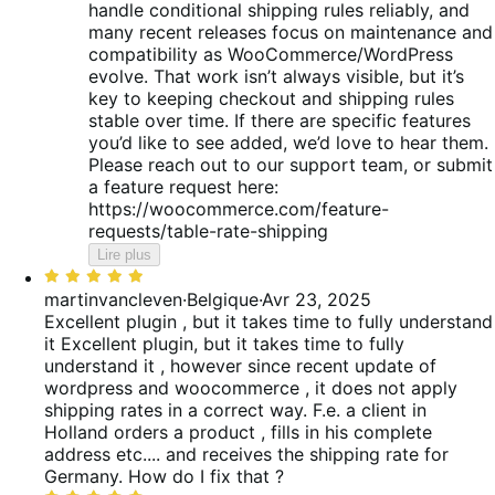
handle conditional shipping rules reliably, and
many recent releases focus on maintenance and
compatibility as WooCommerce/WordPress
evolve. That work isn’t always visible, but it’s
key to keeping checkout and shipping rules
stable over time. If there are specific features
you’d like to see added, we’d love to hear them.
Please reach out to our support team, or submit
a feature request here:
https://woocommerce.com/feature-
requests/table-rate-shipping
Lire plus
Noté
5
martinvancleven
·
Belgique
·
Avr 23, 2025
sur
Excellent plugin , but it takes time to fully understand
5
it
Excellent plugin, but it takes time to fully
understand it , however since recent update of
wordpress and woocommerce , it does not apply
shipping rates in a correct way. F.e. a client in
Holland orders a product , fills in his complete
address etc.... and receives the shipping rate for
Germany. How do I fix that ?