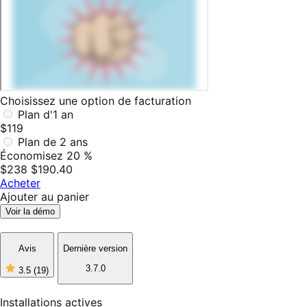
Choisissez une option de facturation
Plan d'1 an
$119
Plan de 2 ans
Économisez 20 %
$238
$190.40
Acheter
Ajouter au panier
Voir la démo
Avis
Dernière version
3.7.0
3.5
(19)
3
étoiles
sur
Installations actives