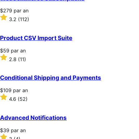
Prix
$279
par an
$279
Noté
3.2
(112)
par
3.2
an
sur
5 étoiles
Product CSV Import Suite
Prix
$59
par an
$59
Noté
2.8
(11)
par
2.8
an
sur
5 étoiles
Conditional Shipping and Payments
Prix
$109
par an
$109
Noté
4.6
(52)
par
4.6
an
sur
5 étoiles
Advanced Notifications
Prix
$39
par an
$39
Noté
3
(4)