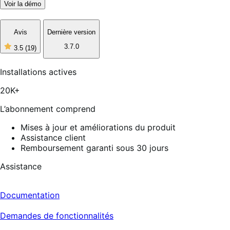
Voir la démo
Avis
Dernière version
3.7.0
3.5
(19)
3
étoiles
sur
Installations actives
5,
19
20K+
avis
L’abonnement comprend
Mises à jour et améliorations du produit
Assistance client
Remboursement garanti sous 30 jours
Assistance
Documentation
Demandes de fonctionnalités