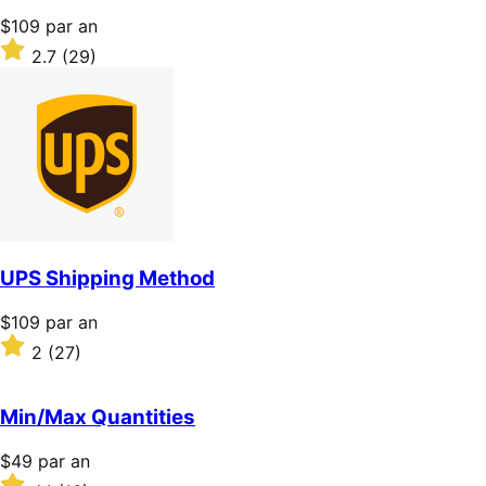
Prix
$109
par an
$109
Noté
2.7
(29)
par
2.7
an
sur
5 étoiles
UPS Shipping Method
Prix
$109
par an
$109
Noté
2
(27)
par
2
an
sur
5 étoiles
Min/Max Quantities
Prix
$49
par an
$49
Noté