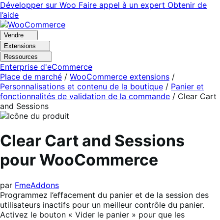
Aller
Aller
Développer sur Woo
Faire appel à un expert
Obtenir de
à
au
l’aide
la
contenu
navigation
principal
Vendre
Extensions
Ressources
Enterprise d'eCommerce
Place de marché
/
WooCommerce extensions
/
Personnalisations et contenu de la boutique
/
Panier et
fonctionnalités de validation de la commande
/
Clear Cart
and Sessions
Clear Cart and Sessions
pour WooCommerce
par
FmeAddons
Programmez l’effacement du panier et de la session des
utilisateurs inactifs pour un meilleur contrôle du panier.
Activez le bouton « Vider le panier » pour que les