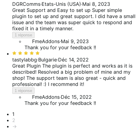
5
DGRComms
·
Etats-Unis (USA)
·
Mai 8, 2023
sur
Great Support and Easy to set up
Super simple
5
plugin to set up and great support. I did have a small
issue and the team was super quick to respond and
fixed it in a timely manner.
1 réponse
FmeAddons
·
Mai 9, 2023
Thank you for your feedback !!
Noté
5
tastylabbg
·
Bulgarie
·
Déc 14, 2022
sur
Great Plugin
The plugin is perfect and works as it is
5
described! Resolved a big problem of mine and my
shop! The support team is also great - quick and
professional! :) I recommend it!
1 réponse
FmeAddons
·
Déc 15, 2022
Thank you for your feedback !!
Pagination
1
2
→