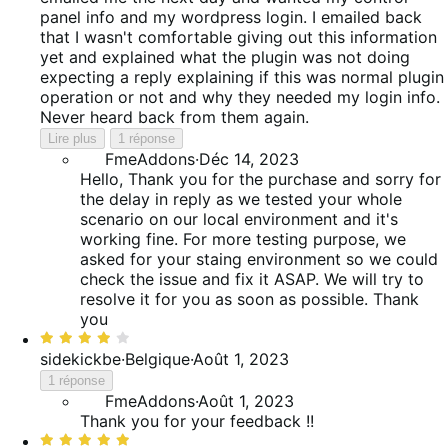
panel info and my wordpress login. I emailed back
that I wasn't comfortable giving out this information
yet and explained what the plugin was not doing
expecting a reply explaining if this was normal plugin
operation or not and why they needed my login info.
Never heard back from them again.
Lire plus
1 réponse
FmeAddons
·
Déc 14, 2023
Hello, Thank you for the purchase and sorry for
the delay in reply as we tested your whole
scenario on our local environment and it's
working fine. For more testing purpose, we
asked for your staing environment so we could
check the issue and fix it ASAP. We will try to
resolve it for you as soon as possible. Thank
you
Noté
4
sidekickbe
·
Belgique
·
Août 1, 2023
sur
1 réponse
5
FmeAddons
·
Août 1, 2023
Thank you for your feedback !!
Noté