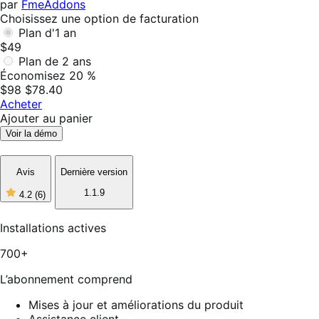
par
FmeAddons
Choisissez une option de facturation
Plan d'1 an
$49
Plan de 2 ans
Économisez 20 %
$98
$78.40
Acheter
Ajouter au panier
Voir la démo
Avis
Dernière version
1.1.9
4.2
(6)
4
étoiles
sur
Installations actives
5,
6
700+
avis
L’abonnement comprend
Mises à jour et améliorations du produit
Assistance client