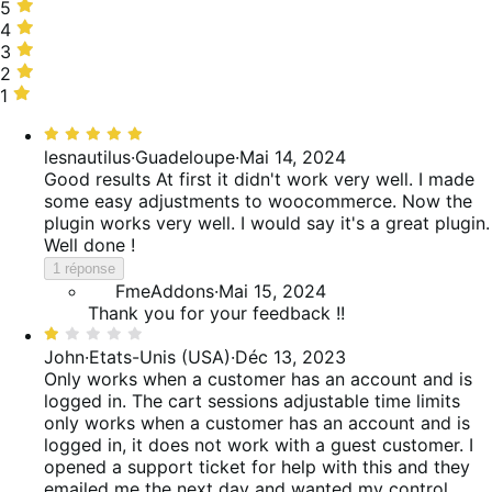
5 étoiles,
5
67 %
4 étoiles,
4
des
17 %
3 étoiles,
3
avis
des
0 %
2 étoiles,
2
avis
des
0 %
1 étoile,
1
avis
des
17 %
Noté
avis
des
5
lesnautilus
·
Guadeloupe
·
Mai 14, 2024
avis
sur
Good results
At first it didn't work very well. I made
5
some easy adjustments to woocommerce. Now the
plugin works very well. I would say it's a great plugin.
Well done !
1 réponse
FmeAddons
·
Mai 15, 2024
Thank you for your feedback !!
Noté
1
John
·
Etats-Unis (USA)
·
Déc 13, 2023
sur
Only works when a customer has an account and is
5
logged in.
The cart sessions adjustable time limits
only works when a customer has an account and is
logged in, it does not work with a guest customer. I
opened a support ticket for help with this and they
emailed me the next day and wanted my control