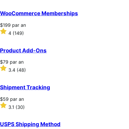
an
sur
5 étoiles
WooCommerce Memberships
Prix
$199
par an
$199
Noté
4
(149)
par
4
an
sur
5 étoiles
Product Add-Ons
Prix
$79
par an
$79
Noté
3.4
(48)
par
3.4
an
sur
5 étoiles
Shipment Tracking
Prix
$59
par an
$59
Noté
3.1
(30)
par
3.1
an
sur
5 étoiles
USPS Shipping Method