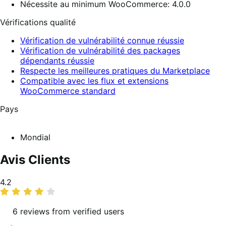
Nécessite au minimum WooCommerce: 4.0.0
Vérifications qualité
Vérification de vulnérabilité connue réussie
Vérification de vulnérabilité des packages
dépendants réussie
Respecte les meilleures pratiques du Marketplace
Compatible avec les flux et extensions
WooCommerce standard
Pays
Mondial
Avis Clients
Moyenne
4.2
des
notes
6 reviews from verified users