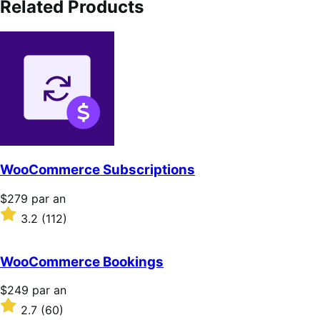
Related Products
WooCommerce Subscriptions
Prix
$279
par an
$279
Noté
3.2
(112)
par
3.2
an
sur
5 étoiles
WooCommerce Bookings
Prix
$249
par an
$249
Noté
2.7
(60)
par
2.7