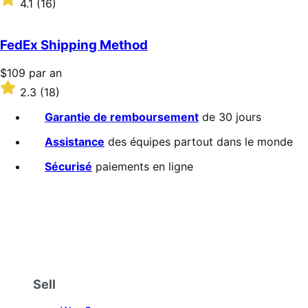
4.1
(16)
par
4.1
an
sur
5 étoiles
FedEx Shipping Method
Prix
$109
par an
$109
Noté
2.3
(18)
par
2.3
an
sur
Garantie de remboursement
de 30 jours
5 étoiles
Assistance
des équipes partout dans le monde
Sécurisé
paiements en ligne
Sell