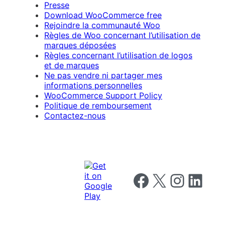
Presse
Download WooCommerce free
Rejoindre la communauté Woo
Règles de Woo concernant l’utilisation de
marques déposées
Règles concernant l’utilisation de logos
et de marques
Ne pas vendre ni partager mes
informations personnelles
WooCommerce Support Policy
Politique de remboursement
Contactez-nous
Follow us on Facebook
Follow us on X
Follow us on I
Follow us o