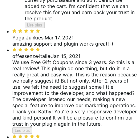
added to the cart. I'm confident that we can
resolve this for you and earn back your trust in
the product.
Lire plus
Noté
5
Yoga Junkies
·
Mar 17, 2021
sur
amazing support and plugin works great! :)
5
Noté
5
offessenze
·
Italie
·
Jan 15, 2021
sur
We use Free Gift Coupons since 3 years. So this is a
5
real review! This plugin do one thing, but do it in a
really great and easy way. This is the reason because
we really suggest it! But not only. After 2 years of
use, we felt the need to suggest some little
improvement to the developer, and what happened?
The developer listened our needs, making a new
special feature to improve our marketing operations.
Thank you Kathy! You're a very responsive developer
and kind person! It will be a pleasure to confirm our
trust in your plugin again in the future.
Lire plus
Noté