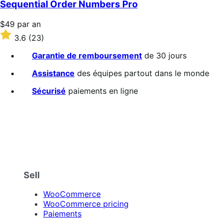
Sequential Order Numbers Pro
Prix
$49
par an
$49
Noté
3.6
(23)
par
3.6
an
sur
Garantie de remboursement
de 30 jours
5 étoiles
Assistance
des équipes partout dans le monde
Sécurisé
paiements en ligne
Sell
WooCommerce
WooCommerce pricing
Paiements