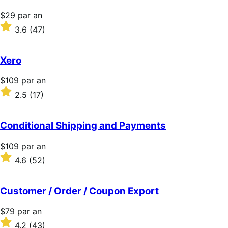
Prix
$29
par an
$29
Noté
3.6
(47)
par
3.6
an
sur
5 étoiles
Xero
Prix
$109
par an
$109
Noté
2.5
(17)
par
2.5
an
sur
5 étoiles
Conditional Shipping and Payments
Prix
$109
par an
$109
Noté
4.6
(52)
par
4.6
an
sur
5 étoiles
Customer / Order / Coupon Export
Prix
$79
par an
$79
Noté
4.2
(43)