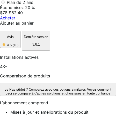
Plan de 2 ans
Économisez 20 %
$78
$62.40
Acheter
Ajouter au panier
Avis
Dernière version
3.8.1
4.6
(10)
4
étoiles
sur
Installations actives
5,
10
4K+
avis
Comparaison de produits
vs
Pas sûr(e) ? Comparez avec des options similaires
Voyez comment
ceci se compare à d'autres solutions et choisissez en toute confiance
L’abonnement comprend
Mises à jour et améliorations du produit