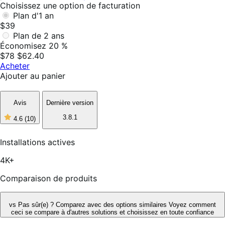
Choisissez une option de facturation
Plan d'1 an
$39
Plan de 2 ans
Économisez 20 %
$78
$62.40
Acheter
Ajouter au panier
Avis
Dernière version
3.8.1
4.6
(10)
4
étoiles
sur
Installations actives
5,
10
4K+
avis
Comparaison de produits
vs
Pas sûr(e) ? Comparez avec des options similaires
Voyez comment
ceci se compare à d'autres solutions et choisissez en toute confiance