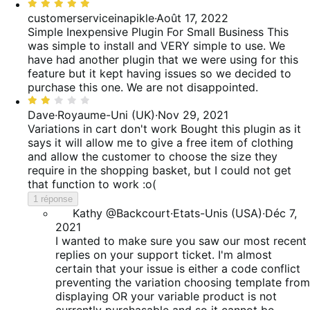
Noté
avis
des
5
customerserviceinapikle
·
Août 17, 2022
avis
sur
Simple Inexpensive Plugin For Small Business
This
5
was simple to install and VERY simple to use. We
have had another plugin that we were using for this
feature but it kept having issues so we decided to
purchase this one. We are not disappointed.
Noté
2
Dave
·
Royaume-Uni (UK)
·
Nov 29, 2021
sur
Variations in cart don't work
Bought this plugin as it
5
says it will allow me to give a free item of clothing
and allow the customer to choose the size they
require in the shopping basket, but I could not get
that function to work :o(
1 réponse
Kathy @Backcourt
·
Etats-Unis (USA)
·
Déc 7,
2021
I wanted to make sure you saw our most recent
replies on your support ticket. I'm almost
certain that your issue is either a code conflict
preventing the variation choosing template from
displaying OR your variable product is not
currently purchasable and so it cannot be