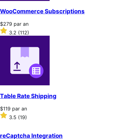
WooCommerce Subscriptions
Prix
$279
par an
$279
Noté
3.2
(112)
par
3.2
an
sur
5 étoiles
Table Rate Shipping
Prix
$119
par an
$119
Noté
3.5
(19)
par
3.5
an
sur
5 étoiles
reCaptcha Integration