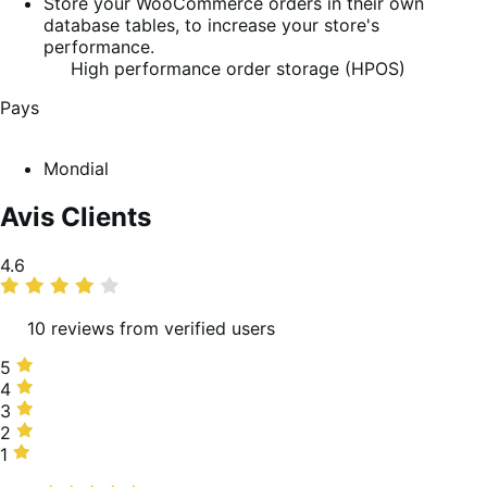
Store your WooCommerce orders in their own
database tables, to increase your store's
performance.
High performance order storage (HPOS)
Pays
Mondial
Avis Clients
Moyenne
4.6
des
notes
10 reviews from verified users
5 étoiles,
5
80 %
4 étoiles,
4
des
10 %
3 étoiles,
3
avis
des
0 %
2 étoiles,
2
avis
des
10 %
1 étoile,
1
avis
des
0 %