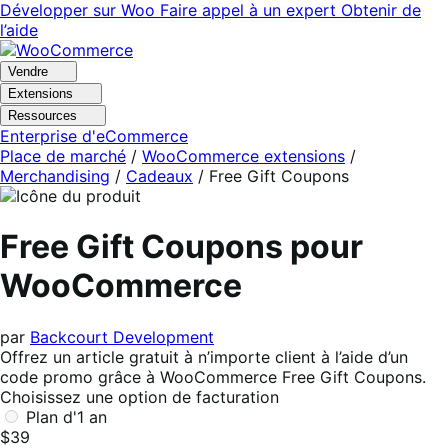
Aller
Aller
Développer sur Woo
Faire appel à un expert
Obtenir de
à
au
l’aide
la
contenu
navigation
principal
Vendre
Extensions
Ressources
Enterprise d'eCommerce
Place de marché
/
WooCommerce extensions
/
Merchandising
/
Cadeaux
/
Free Gift Coupons
Free Gift Coupons pour
WooCommerce
par
Backcourt Development
Offrez un article gratuit à n’importe client à l’aide d’un
code promo grâce à WooCommerce Free Gift Coupons.
Choisissez une option de facturation
Plan d'1 an
$39