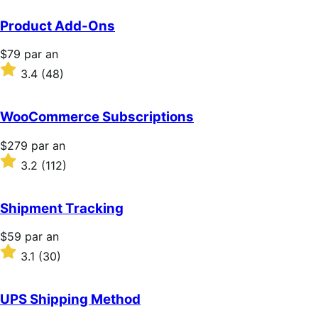
Product Add-Ons
Prix
$79
par an
$79
Noté
3.4
(48)
par
3.4
an
sur
5 étoiles
WooCommerce Subscriptions
Prix
$279
par an
$279
Noté
3.2
(112)
par
3.2
an
sur
5 étoiles
Shipment Tracking
Prix
$59
par an
$59
Noté
3.1
(30)
par
3.1
an
sur
5 étoiles
UPS Shipping Method