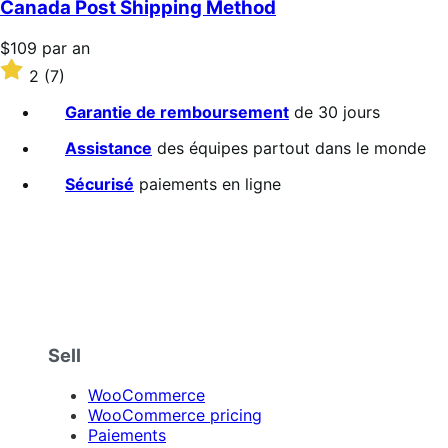
Canada Post Shipping Method
Prix
$109
par an
$109
Noté
2
(7)
par
2
an
sur
Garantie de remboursement
de 30 jours
5 étoiles
Assistance
des équipes partout dans le monde
Sécurisé
paiements en ligne
Sell
WooCommerce
WooCommerce pricing
Paiements