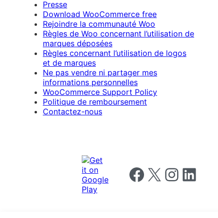
Presse
Download WooCommerce free
Rejoindre la communauté Woo
Règles de Woo concernant l’utilisation de
marques déposées
Règles concernant l’utilisation de logos
et de marques
Ne pas vendre ni partager mes
informations personnelles
WooCommerce Support Policy
Politique de remboursement
Contactez-nous
Follow us on Facebook
Follow us on X
Follow us on I
Follow us o