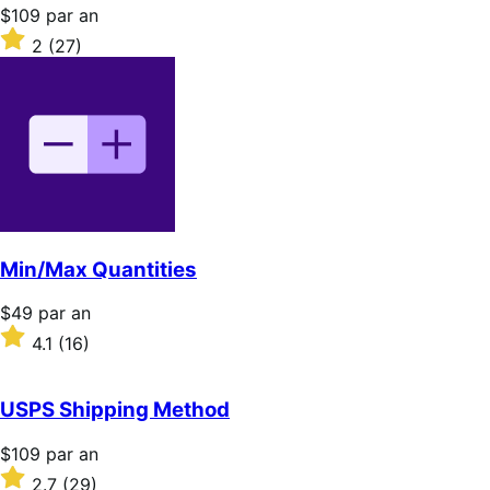
Prix
$109
par an
$109
Noté
2
(27)
par
2
an
sur
5 étoiles
Min/Max Quantities
Prix
$49
par an
$49
Noté
4.1
(16)
par
4.1
an
sur
5 étoiles
USPS Shipping Method
Prix
$109
par an
$109
Noté
2.7
(29)