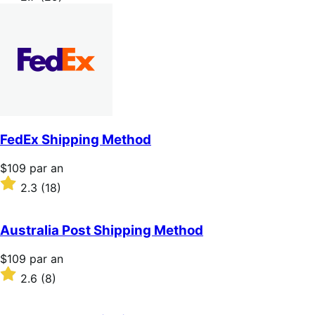
par
2.7
an
sur
5 étoiles
FedEx Shipping Method
Prix
$109
par an
$109
Noté
2.3
(18)
par
2.3
an
sur
5 étoiles
Australia Post Shipping Method
Prix
$109
par an
$109
Noté
2.6
(8)
par
2.6
an
sur
5 étoiles