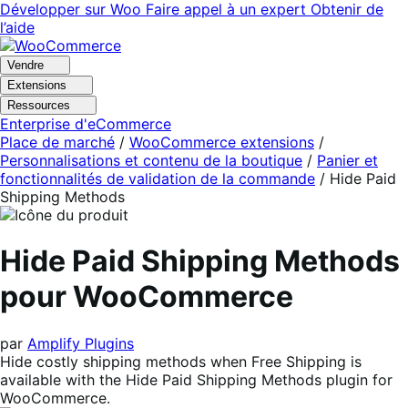
Aller
Aller
Développer sur Woo
Faire appel à un expert
Obtenir de
à
au
l’aide
la
contenu
navigation
principal
Vendre
Extensions
Ressources
Enterprise d'eCommerce
Place de marché
/
WooCommerce extensions
/
Personnalisations et contenu de la boutique
/
Panier et
fonctionnalités de validation de la commande
/
Hide Paid
Shipping Methods
Hide Paid Shipping Methods
pour WooCommerce
par
Amplify Plugins
Hide costly shipping methods when Free Shipping is
available with the Hide Paid Shipping Methods plugin for
WooCommerce.