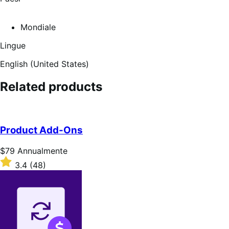
Mondiale
Lingue
English (United States)
Related products
Product Add-Ons
Prezzo
$79
Annualmente
$79
Valutato
3.4
(48)
Annualmente
3.4
su
5
stelle