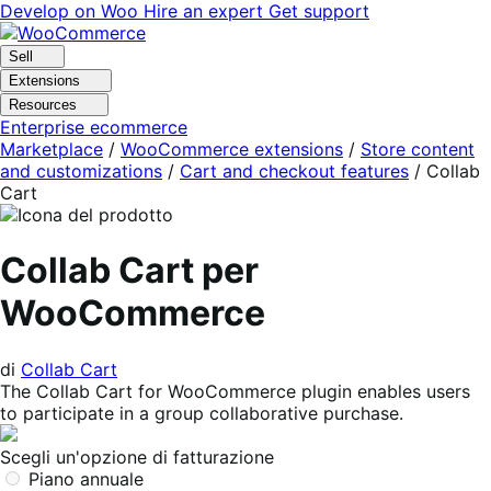
Vai
Vai
Develop on Woo
Hire an expert
Get support
alla
al
navigazione
contenuto
Sell
Extensions
Resources
Enterprise ecommerce
Marketplace
/
WooCommerce extensions
/
Store content
and customizations
/
Cart and checkout features
/
Collab
Cart
Collab Cart per
WooCommerce
di
Collab Cart
The Collab Cart for WooCommerce plugin enables users
to participate in a group collaborative purchase.
Scegli un'opzione di fatturazione
Piano annuale