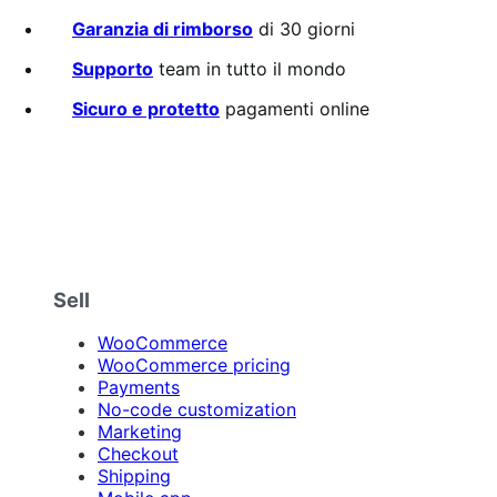
Annualmente
2
su
Garanzia di rimborso
di 30 giorni
5
stelle
Supporto
team in tutto il mondo
Sicuro e protetto
pagamenti online
Sell
WooCommerce
WooCommerce pricing
Payments
No-code customization
Marketing
Checkout
Shipping