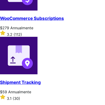
WooCommerce Subscriptions
Prezzo
$279
Annualmente
$279
Valutato
3.2
(112)
Annualmente
3.2
su
5
stelle
Shipment Tracking
Prezzo
$59
Annualmente
$59
Valutato
3.1
(30)
Annualmente
3.1