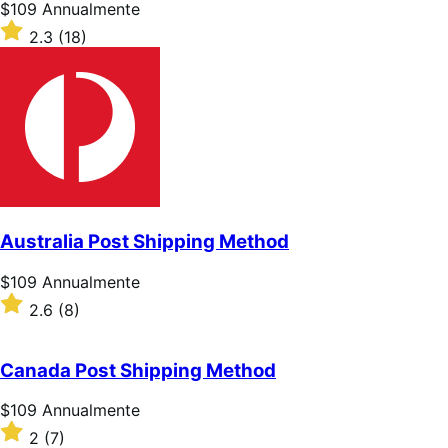
Prezzo
$109
Annualmente
$109
Valutato
2.3
(18)
Annualmente
2.3
su
5
stelle
Australia Post Shipping Method
Prezzo
$109
Annualmente
$109
Valutato
2.6
(8)
Annualmente
2.6
su
5
Canada Post Shipping Method
stelle
Prezzo
$109
Annualmente
$109
Valutato
2
(7)