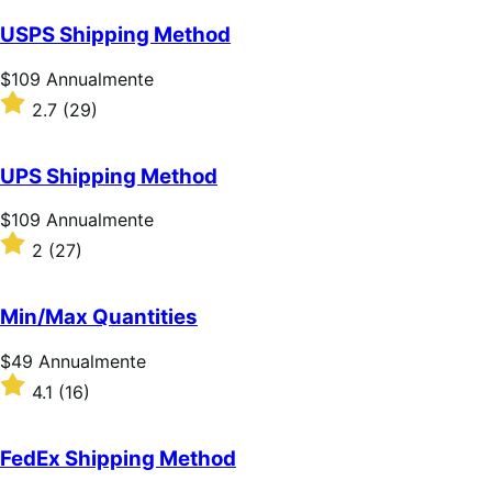
su
5
USPS Shipping Method
stelle
Prezzo
$109
Annualmente
$109
Valutato
2.7
(29)
Annualmente
2.7
su
5
UPS Shipping Method
stelle
Prezzo
$109
Annualmente
$109
Valutato
2
(27)
Annualmente
2
su
5
Min/Max Quantities
stelle
Prezzo
$49
Annualmente
$49
Valutato
4.1
(16)
Annualmente
4.1
su
5
FedEx Shipping Method
stelle