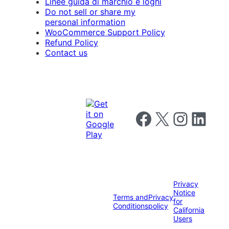
Linee guida di marchio e loghi
Do not sell or share my
personal information
WooCommerce Support Policy
Refund Policy
Contact us
Follow us on Facebook
Follow us on X
Follow us on I
Follow us o
Privacy
Notice
Terms and
Privacy
for
Conditions
policy
California
Users