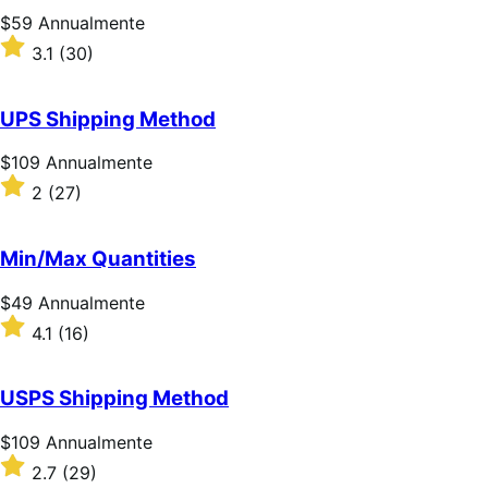
Prezzo
$59
Annualmente
$59
Valutato
3.1
(30)
Annualmente
3.1
su
5
UPS Shipping Method
stelle
Prezzo
$109
Annualmente
$109
Valutato
2
(27)
Annualmente
2
su
5
Min/Max Quantities
stelle
Prezzo
$49
Annualmente
$49
Valutato
4.1
(16)
Annualmente
4.1
su
5
USPS Shipping Method
stelle
Prezzo
$109
Annualmente
$109
Valutato
2.7
(29)
Annualmente
2.7