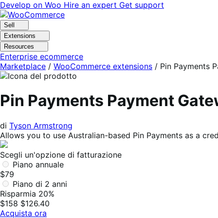
Vai
Vai
Develop on Woo
Hire an expert
Get support
alla
al
navigazione
contenuto
Sell
Extensions
Resources
Enterprise ecommerce
Marketplace
/
WooCommerce extensions
/
Pin Payments 
Pin Payments Payment Gat
di
Tyson Armstrong
Allows you to use Australian-based Pin Payments as a cre
Scegli un'opzione di fatturazione
Piano annuale
$79
Piano di 2 anni
Risparmia 20%
$158
$126.40
Acquista ora