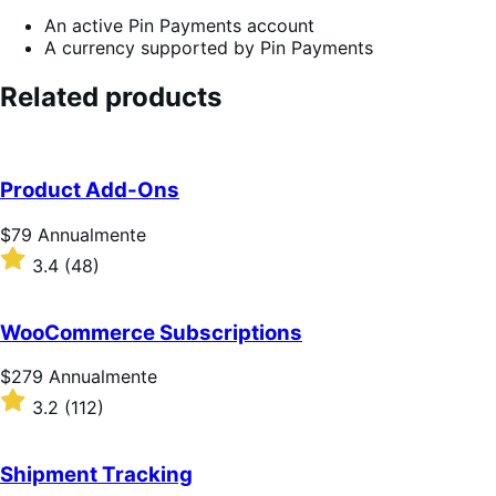
An active Pin Payments account
A currency supported by Pin Payments
Related products
Product Add-Ons
Prezzo
$79
Annualmente
$79
Valutato
3.4
(48)
Annualmente
3.4
su
5
WooCommerce Subscriptions
stelle
Prezzo
$279
Annualmente
$279
Valutato
3.2
(112)
Annualmente
3.2
su
5
Shipment Tracking
stelle