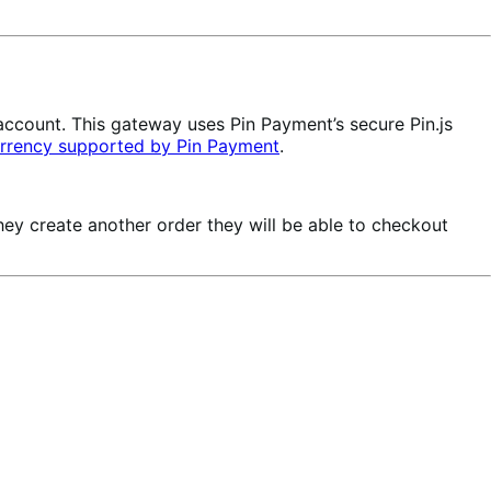
ccount. This gateway uses Pin Payment’s secure Pin.js
rrency supported by Pin Payment
.
ey create another order they will be able to checkout