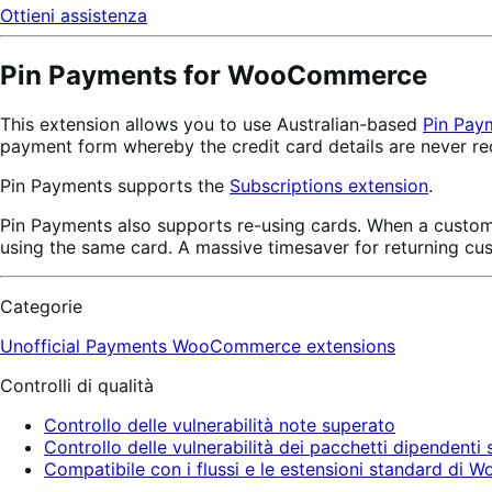
Ottieni assistenza
Pin Payments for WooCommerce
This extension allows you to use Australian-based
Pin Pay
payment form whereby the credit card details are never r
Pin Payments supports the
Subscriptions extension
.
Pin Payments also supports re-using cards. When a customer
using the same card. A massive timesaver for returning cu
Categorie
Unofficial Payments
WooCommerce extensions
Controlli di qualità
Controllo delle vulnerabilità note superato
Controllo delle vulnerabilità dei pacchetti dipendenti
Compatibile con i flussi e le estensioni standard d