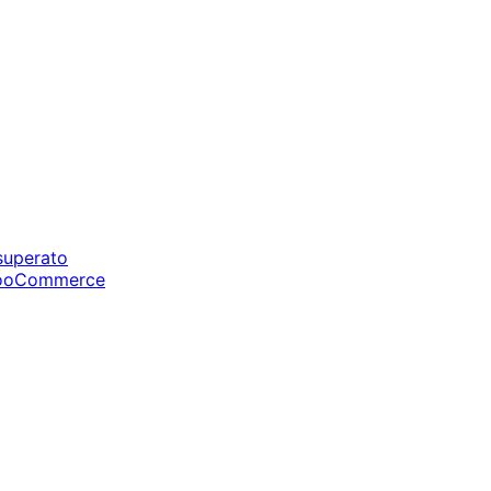
 superato
i WooCommerce