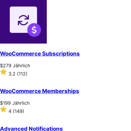
WooCommerce Subscriptions
Price
$279
Jährlich
$279
Rated
3.2
(112)
Jährlich
3.2
out
of
WooCommerce Memberships
5
stars
Price
$199
Jährlich
$199
Rated
4
(149)
Jährlich
4
out
of
Advanced Notifications