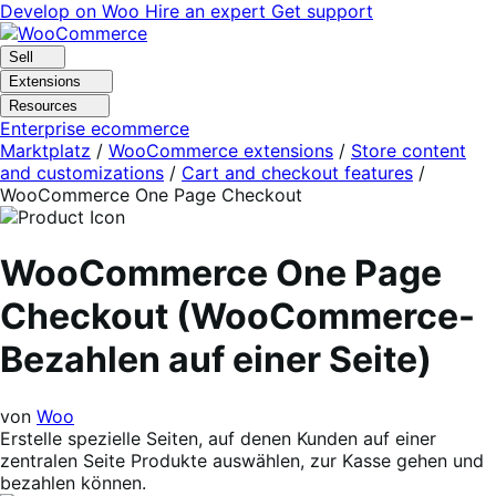
Skip
Skip
Develop on Woo
Hire an expert
Get support
to
to
navigation
content
Sell
Extensions
Resources
Enterprise ecommerce
Marktplatz
/
WooCommerce extensions
/
Store content
and customizations
/
Cart and checkout features
/
WooCommerce One Page Checkout
WooCommerce One Page
Checkout (WooCommerce-
Bezahlen auf einer Seite)
von
Woo
Erstelle spezielle Seiten, auf denen Kunden auf einer
zentralen Seite Produkte auswählen, zur Kasse gehen und
bezahlen können.