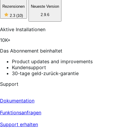
Rezensionen
Neueste Version
2
2.9.6
2.3
(10)
out
of
5
Aktive Installationen
stars,
10
10K+
reviews
Das Abonnement beinhaltet
Product updates and improvements
Kundensupport
30-tage geld-zurück-garantie
Support
Dokumentation
Funktionsanfragen
Support erhalten