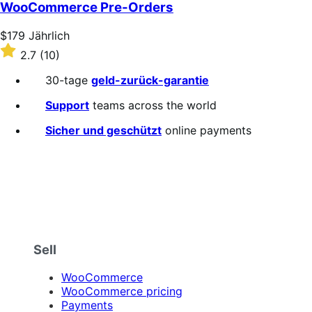
of
WooCommerce Pre-Orders
5
stars
Price
$179
Jährlich
$179
Rated
2.7
(10)
Jährlich
2.7
out
30-tage
geld-zurück-garantie
of
5
Support
teams across the world
stars
Sicher und geschützt
online payments
Sell
WooCommerce
WooCommerce pricing
Payments