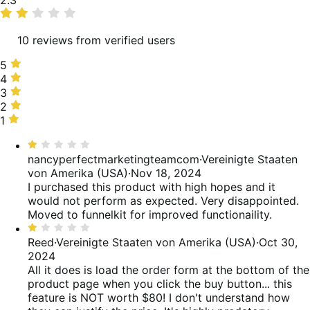
2.3
rating
10 reviews from verified users
5
5
stars,
4
4
20%
stars,
3
3
of
0%
stars,
2
2
reviews
of
20%
stars,
1
1
reviews
of
10%
star,
Bewertet
reviews
of
50%
mit
nancyperfectmarketingteamcom
·
Vereinigte Staaten
reviews
of
1
von Amerika (USA)
·
Nov 18, 2024
reviews
von
I purchased this product with high hopes and it
5
would not perform as expected. Very disappointed.
Moved to funnelkit for improved functionaility.
Bewertet
mit
Reed
·
Vereinigte Staaten von Amerika (USA)
·
Oct 30,
1
2024
von
All it does is load the order form at the bottom of the
5
product page when you click the buy button... this
feature is NOT worth $80! I don't understand how