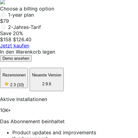
Choose a billing option
1-year plan
$79
2-Jahres-Tarif
Save 20%
$158
$126.40
Jetzt kaufen
In den Warenkorb legen
Demo ansehen
Rezensionen
Neueste Version
2
2.9.6
2.3
(10)
out
of
5
Aktive Installationen
stars,
10
10K+
reviews
Das Abonnement beinhaltet
Product updates and improvements