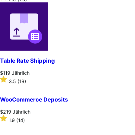
Jährlich
2.9
out
of
5
stars
Table Rate Shipping
Price
$119
Jährlich
$119
Rated
3.5
(19)
Jährlich
3.5
out
of
WooCommerce Deposits
5
stars
Price
$219
Jährlich
$219
Rated
1.9
(14)
Jährlich
1.9
out