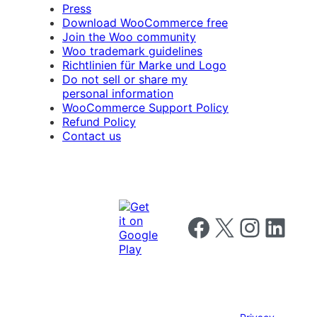
Press
Download WooCommerce free
Join the Woo community
Woo trademark guidelines
Richtlinien für Marke und Logo
Do not sell or share my
personal information
WooCommerce Support Policy
Refund Policy
Contact us
Follow us on Facebook
Follow us on X
Follow us on I
Follow us o