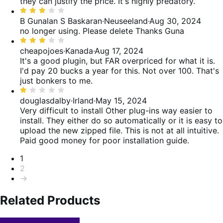
they can justify the price. It's highly predatory.
Bewertet
mit
B Gunalan S Baskaran
·
Neuseeland
·
Aug 30, 2024
3
no longer using. Please delete Thanks Guna
von
Bewertet
5
mit
cheapojoes
·
Kanada
·
Aug 17, 2024
3
It's a good plugin, but FAR overpriced for what it is.
von
I'd pay 20 bucks a year for this. Not over 100. That's
5
just bonkers to me.
Bewertet
mit
douglasdalby
·
Irland
·
May 15, 2024
1
Very difficult to install
Other plug-ins way easier to
von
install. They either do so automatically or it is easy to
5
upload the new zipped file. This is not at all intuitive.
Paid good money for poor installation guide.
Seitennummerierung
1
2
→
Related Products