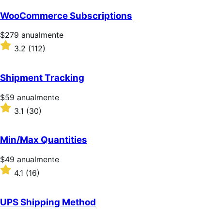
sobre
5
WooCommerce Subscriptions
estrellas
Precio:
$279
anualmente
$279/anualmente
Valoración:
3.2
(112)
3.2
sobre
5
Shipment Tracking
estrellas
Precio:
$59
anualmente
$59/anualmente
Valoración:
3.1
(30)
3.1
sobre
5
Min/Max Quantities
estrellas
Precio:
$49
anualmente
$49/anualmente
Valoración:
4.1
(16)
4.1
sobre
5
UPS Shipping Method
estrellas