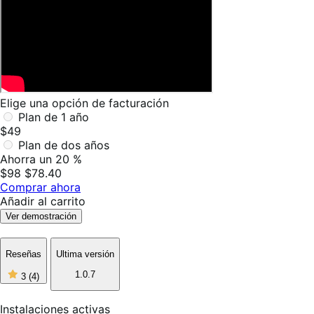
Elige una opción de facturación
Plan de 1 año
$49
Plan de dos años
Ahorra un 20 %
$98
$78.40
Comprar ahora
Añadir al carrito
Ver demostración
Reseñas
Ultima versión
3
1.0.7
3
(4)
de
5
estrellas,
Instalaciones activas