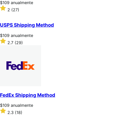
Precio:
$109
anualmente
$109/anualmente
Valoración:
2
(27)
2
sobre
5
USPS Shipping Method
estrellas
Precio:
$109
anualmente
$109/anualmente
Valoración:
2.7
(29)
2.7
sobre
5
estrellas
FedEx Shipping Method
Precio:
$109
anualmente
$109/anualmente
Valoración:
2.3
(18)