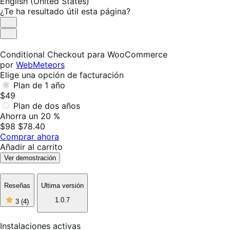
English (United States)
¿Te ha resultado útil esta página?
Es
útil
No
es
Conditional Checkout para WooCommerce
útil
por
WebMeteors
Elige una opción de facturación
Plan de 1 año
$49
Plan de dos años
Ahorra un 20 %
$98
$78.40
Comprar ahora
Añadir al carrito
Ver demostración
Reseñas
Ultima versión
3
1.0.7
3
(4)
de
5
estrellas,
Instalaciones activas