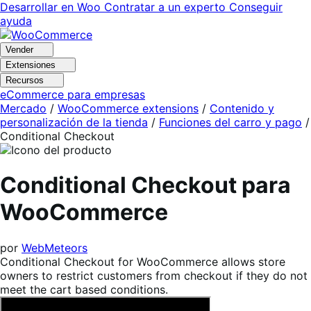
Ir
Saltar
Desarrollar en Woo
Contratar a un experto
Conseguir
a
al
ayuda
navegación
contenido
Vender
Extensiones
Recursos
eCommerce para empresas
Mercado
/
WooCommerce extensions
/
Contenido y
personalización de la tienda
/
Funciones del carro y pago
/
Conditional Checkout
Conditional Checkout para
WooCommerce
por
WebMeteors
Conditional Checkout for WooCommerce allows store
owners to restrict customers from checkout if they do not
meet the cart based conditions.