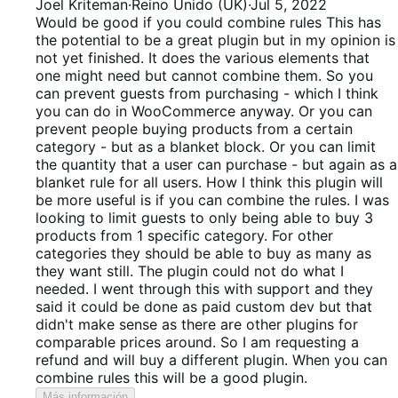
2
Joel Kriteman
·
Reino Unido (UK)
·
Jul 5, 2022
de
Would be good if you could combine rules
This has
5
the potential to be a great plugin but in my opinion is
not yet finished. It does the various elements that
one might need but cannot combine them. So you
can prevent guests from purchasing - which I think
you can do in WooCommerce anyway. Or you can
prevent people buying products from a certain
category - but as a blanket block. Or you can limit
the quantity that a user can purchase - but again as a
blanket rule for all users. How I think this plugin will
be more useful is if you can combine the rules. I was
looking to limit guests to only being able to buy 3
products from 1 specific category. For other
categories they should be able to buy as many as
they want still. The plugin could not do what I
needed. I went through this with support and they
said it could be done as paid custom dev but that
didn't make sense as there are other plugins for
comparable prices around. So I am requesting a
refund and will buy a different plugin. When you can
combine rules this will be a good plugin.
Más información