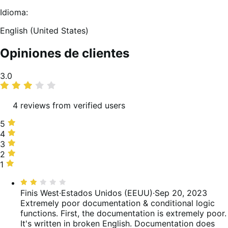
Idioma:
English (United States)
Opiniones de clientes
Promedio
3.0
de
valoraciones
4 reviews from verified users
5
5
estrellas,
4
4
25 %
estrellas,
3
3
de
0 %
estrellas,
2
2
valoraciones
de
25 %
estrellas,
1
1
valoraciones
de
50 %
estrella,
Valoración:
valoraciones
de
0 %
2
Finis West
·
Estados Unidos (EEUU)
·
Sep 20, 2023
valoraciones
de
de
Extremely poor documentation & conditional logic
valoraciones
5
functions.
First, the documentation is extremely poor.
It's written in broken English. Documentation does