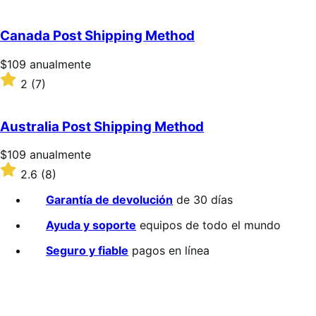
2.3
sobre
5
Canada Post Shipping Method
estrellas
Precio:
$109
anualmente
$109/anualmente
Valoración:
2
(7)
2
sobre
5
Australia Post Shipping Method
estrellas
Precio:
$109
anualmente
$109/anualmente
Valoración:
2.6
(8)
2.6
sobre
Garantía de devolución
de 30 días
5
estrellas
Ayuda y soporte
equipos de todo el mundo
Seguro y fiable
pagos en línea