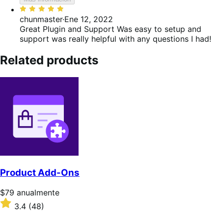
Valoración:
5
chunmaster
·
Ene 12, 2022
de
Great Plugin and Support
Was easy to setup and
5
support was really helpful with any questions I had!
Related products
Product Add-Ons
Precio:
$79
anualmente
$79/anualmente
Valoración:
3.4
(48)
3.4