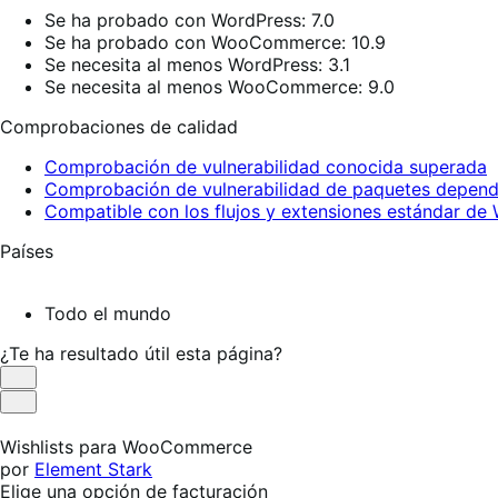
Se ha probado con WordPress: 7.0
Se ha probado con WooCommerce: 10.9
Se necesita al menos WordPress: 3.1
Se necesita al menos WooCommerce: 9.0
Comprobaciones de calidad
Comprobación de vulnerabilidad conocida superada
Comprobación de vulnerabilidad de paquetes depend
Compatible con los flujos y extensiones estándar 
Países
Todo el mundo
¿Te ha resultado útil esta página?
Es
útil
No
es
Wishlists para WooCommerce
útil
por
Element Stark
Elige una opción de facturación