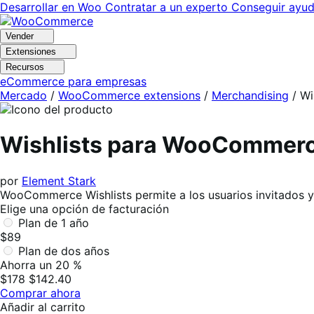
Ir
Saltar
Desarrollar en Woo
Contratar a un experto
Conseguir ayu
a
al
navegación
contenido
Vender
Extensiones
Recursos
eCommerce para empresas
Mercado
/
WooCommerce extensions
/
Merchandising
/
Wi
Wishlists para WooCommer
por
Element Stark
WooCommerce Wishlists permite a los usuarios invitados y 
Elige una opción de facturación
Plan de 1 año
$89
Plan de dos años
Ahorra un 20 %
$178
$142.40
Comprar ahora
Añadir al carrito