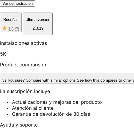
Ver demostración
Reseñas
Ultima versión
2.3.19
3.3
(7)
3
de
5
Instalaciones activas
estrellas,
7
5K+
reseñas
Product comparison
vs
Not sure? Compare with similar options
See how this compares to other 
La suscripción incluye
Actualizaciones y mejoras del producto
Atención al cliente
Garantía de devolución de 30 días
Ayuda y soporte