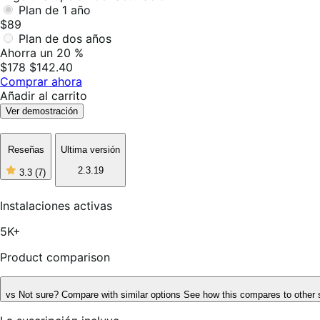
Plan de 1 año
$89
Plan de dos años
Ahorra un 20 %
$178
$142.40
Comprar ahora
Añadir al carrito
Ver demostración
Reseñas
Ultima versión
2.3.19
3.3
(7)
3
de
5
Instalaciones activas
estrellas,
7
5K+
reseñas
Product comparison
vs
Not sure? Compare with similar options
See how this compares to other 