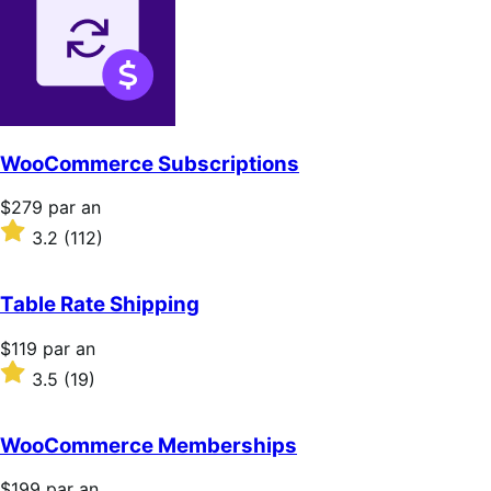
WooCommerce Subscriptions
Prix
$279
par an
$279
Noté
3.2
(112)
par
3.2
an
sur
5 étoiles
Table Rate Shipping
Prix
$119
par an
$119
Noté
3.5
(19)
par
3.5
an
sur
5 étoiles
WooCommerce Memberships
Prix
$199
par an