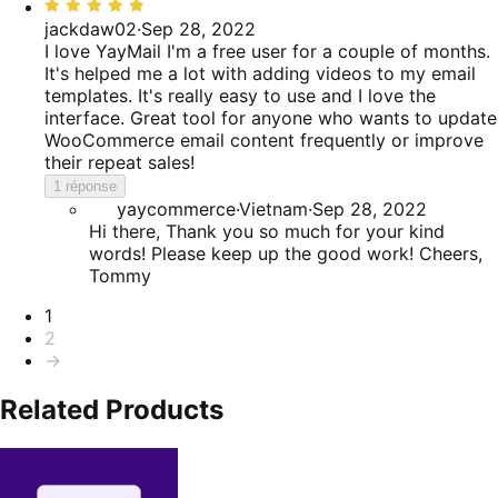
Noté
5
jackdaw02
·
Sep 28, 2022
sur
I love YayMail
I'm a free user for a couple of months.
5
It's helped me a lot with adding videos to my email
templates. It's really easy to use and I love the
interface. Great tool for anyone who wants to update
WooCommerce email content frequently or improve
their repeat sales!
1 réponse
yaycommerce
·
Vietnam
·
Sep 28, 2022
Hi there, Thank you so much for your kind
words! Please keep up the good work! Cheers,
Tommy
Pagination
1
2
→
Related Products