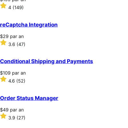
$199
Noté
4
(149)
par
4
an
sur
5 étoiles
reCaptcha Integration
Prix
$29
par an
$29
Noté
3.6
(47)
par
3.6
an
sur
5 étoiles
Conditional Shipping and Payments
Prix
$109
par an
$109
Noté
4.6
(52)
par
4.6
an
sur
5 étoiles
Order Status Manager
Prix
$49
par an
$49
Noté
3.9
(27)
par
3.9
an
sur