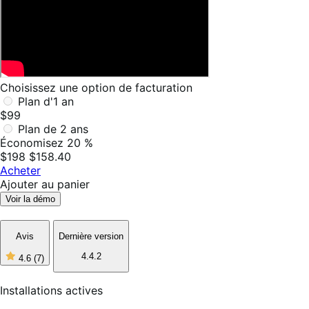
Choisissez une option de facturation
Plan d'1 an
$99
Plan de 2 ans
Économisez 20 %
$198
$158.40
Acheter
Ajouter au panier
Voir la démo
Avis
Dernière version
4.4.2
4.6
(7)
4
étoiles
sur
Installations actives
5,