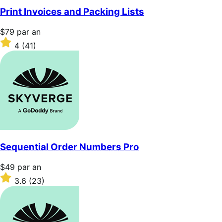
5 étoiles
Print Invoices and Packing Lists
Prix
$79
par an
$79
Noté
4
(41)
par
4
an
sur
5 étoiles
Sequential Order Numbers Pro
Prix
$49
par an
$49
Noté
3.6
(23)
par
3.6
an
sur
5 étoiles