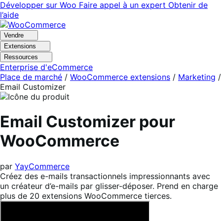
Aller
Aller
Développer sur Woo
Faire appel à un expert
Obtenir de
à
au
l’aide
la
contenu
navigation
principal
Vendre
Extensions
Ressources
Enterprise d'eCommerce
Place de marché
/
WooCommerce extensions
/
Marketing
/
Email Customizer
Email Customizer pour
WooCommerce
par
YayCommerce
Créez des e-mails transactionnels impressionnants avec
un créateur d’e-mails par glisser-déposer. Prend en charge
plus de 20 extensions WooCommerce tierces.