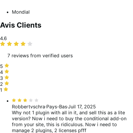
Mondial
Avis Clients
Moyenne
4.6
des
notes
7 reviews from verified users
5 étoiles,
5
71 %
4 étoiles,
4
des
14 %
3 étoiles,
3
avis
des
14 %
2 étoiles,
2
avis
des
0 %
1 étoile,
1
avis
des
0 %
Noté
avis
des
3
Robbertvschra
·
Pays-Bas
·
Juil 17, 2025
avis
sur
Why not 1 plugin with all in it, and sell this as a lite
5
version? Now i need to buy the conditional add-on
from your site, this is ridiculous. Now i need to
manage 2 plugins, 2 licenses pfff