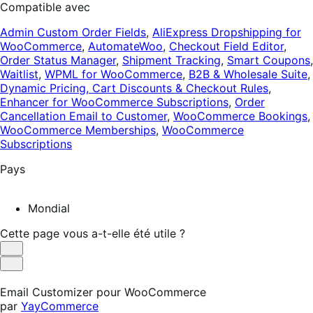
Compatible avec
Admin Custom Order Fields
,
AliExpress Dropshipping for
WooCommerce
,
AutomateWoo
,
Checkout Field Editor
,
Order Status Manager
,
Shipment Tracking
,
Smart Coupons
,
Waitlist
,
WPML for WooCommerce
,
B2B & Wholesale Suite
,
Dynamic Pricing, Cart Discounts & Checkout Rules
,
Enhancer for WooCommerce Subscriptions
,
Order
Cancellation Email to Customer
,
WooCommerce Bookings
,
WooCommerce Memberships
,
WooCommerce
Subscriptions
Pays
Mondial
Cette page vous a-t-elle été utile ?
Utile
Pas
utile
Email Customizer pour WooCommerce
par
YayCommerce