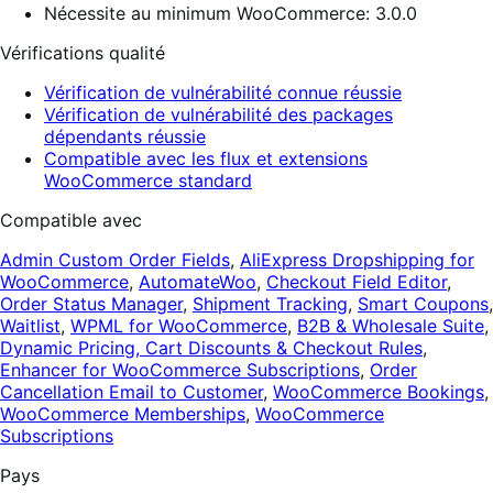
Nécessite au minimum WooCommerce: 3.0.0
Vérifications qualité
Vérification de vulnérabilité connue réussie
Vérification de vulnérabilité des packages
dépendants réussie
Compatible avec les flux et extensions
WooCommerce standard
Compatible avec
Admin Custom Order Fields
,
AliExpress Dropshipping for
WooCommerce
,
AutomateWoo
,
Checkout Field Editor
,
Order Status Manager
,
Shipment Tracking
,
Smart Coupons
,
Waitlist
,
WPML for WooCommerce
,
B2B & Wholesale Suite
,
Dynamic Pricing, Cart Discounts & Checkout Rules
,
Enhancer for WooCommerce Subscriptions
,
Order
Cancellation Email to Customer
,
WooCommerce Bookings
,
WooCommerce Memberships
,
WooCommerce
Subscriptions
Pays