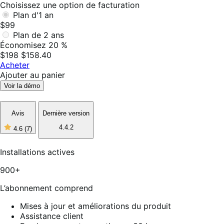
Choisissez une option de facturation
Plan d'1 an
$99
Plan de 2 ans
Économisez 20 %
$198
$158.40
Acheter
Ajouter au panier
Voir la démo
Avis
Dernière version
4.4.2
4.6
(7)
4
étoiles
sur
Installations actives
5,
7
900+
avis
L’abonnement comprend
Mises à jour et améliorations du produit
Assistance client