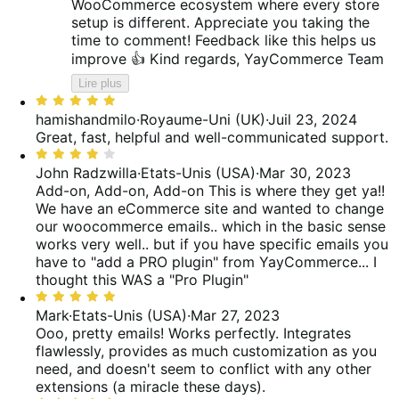
WooCommerce ecosystem where every store
setup is different. Appreciate you taking the
time to comment! Feedback like this helps us
improve 👍 Kind regards, YayCommerce Team
Lire plus
Noté
5
hamishandmilo
·
Royaume-Uni (UK)
·
Juil 23, 2024
sur
Great, fast, helpful and well-communicated support.
5
Noté
4
John Radzwilla
·
Etats-Unis (USA)
·
Mar 30, 2023
sur
Add-on, Add-on, Add-on
This is where they get ya!!
5
We have an eCommerce site and wanted to change
our woocommerce emails.. which in the basic sense
works very well.. but if you have specific emails you
have to "add a PRO plugin" from YayCommerce... I
thought this WAS a "Pro Plugin"
Noté
5
Mark
·
Etats-Unis (USA)
·
Mar 27, 2023
sur
Ooo, pretty emails!
Works perfectly. Integrates
5
flawlessly, provides as much customization as you
need, and doesn't seem to conflict with any other
extensions (a miracle these days).