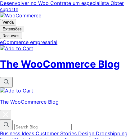
Pular
Pular
Desenvolver no Woo
Contrate um especialista
Obter
para
para
suporte
navegação
o
conteúdo
Venda
Extensões
Recursos
eCommerce empresarial
The WooCommerce Blog
The WooCommerce Blog
Fechar
modal
do
menu
de
Business Ideas
Customer Stories
Design
Dropshipping
categorias