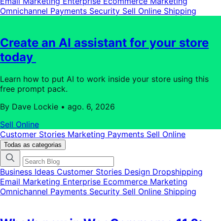
Email Marketing
Enterprise Ecommerce
Marketing
do
Omnichannel
Payments
Security
Sell Online
Shipping
blog
Create an AI assistant for your store
today
Learn how to put AI to work inside your store using this
free prompt pack.
By Dave Lockie
•
ago. 6, 2026
Sell Online
Customer Stories
Marketing
Payments
Sell Online
Todas as categorias
Business Ideas
Customer Stories
Design
Dropshipping
Email Marketing
Enterprise Ecommerce
Marketing
Omnichannel
Payments
Security
Sell Online
Shipping