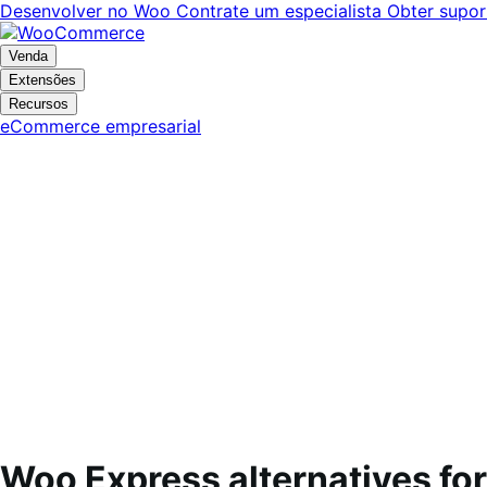
Pular
Pular
Desenvolver no Woo
Contrate um especialista
Obter supor
para
para
navegação
o
Venda
conteúdo
Extensões
Recursos
eCommerce empresarial
Woo Express alternatives for