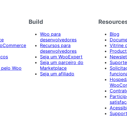
Build
Resource
Woo para
Blog
ce
desenvolvedores
Docume
ooCommerce
Recursos para
Vitrine 
desenvolvedores
Product
icos
Seja um WooExpert
Newslet
Seja um parceiro do
Suporte
 pelo Woo
Marketplace
Solicit
Seja um afiliado
funcion
Hosped
WooCo
Contrat
Partici
satisfaç
Acessib
Support