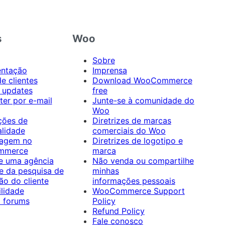
s
Woo
Sobre
ntação
Imprensa
de clientes
Download WooCommerce
 updates
free
ter por e-mail
Junte-se à comunidade do
Woo
ações de
Diretrizes de marcas
alidade
comerciais do Woo
agem no
Diretrizes de logotipo e
mmerce
marca
e uma agência
Não venda ou compartilhe
pe da pesquisa de
minhas
ão do cliente
informações pessoais
ilidade
WooCommerce Support
 forums
Policy
Refund Policy
Fale conosco