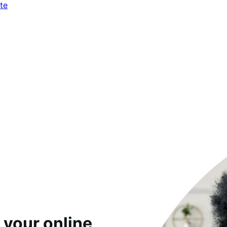
te
 your online